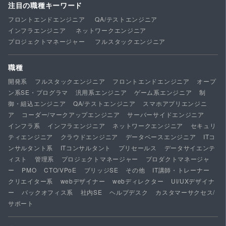
注目の職種キーワード
フロントエンドエンジニア
QA/テストエンジニア
インフラエンジニア
ネットワークエンジニア
プロジェクトマネージャー
フルスタックエンジニア
職種
開発系
フルスタックエンジニア
フロントエンドエンジニア
オープ
ン系SE・プログラマ
汎用系エンジニア
ゲーム系エンジニア
制
御・組込エンジニア
QA/テストエンジニア
スマホアプリエンジニ
ア
コーダー/マークアップエンジニア
サーバーサイドエンジニア
インフラ系
インフラエンジニア
ネットワークエンジニア
セキュリ
ティエンジニア
クラウドエンジニア
データベースエンジニア
ITコ
ンサルタント系
ITコンサルタント
プリセールス
データサイエンテ
ィスト
管理系
プロジェクトマネージャー
プロダクトマネージャ
ー
PMO
CTO/VPoE
ブリッジSE
その他
IT講師・トレーナー
クリエイター系
webデザイナー
webディレクター
UI/UXデザイナ
ー
バックオフィス系
社内SE
ヘルプデスク
カスタマーサクセス/
サポート