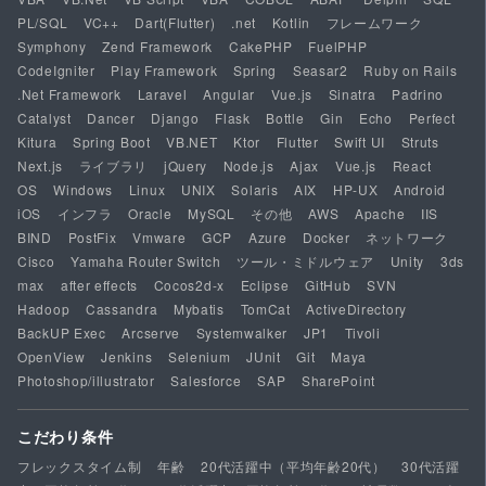
PL/SQL
VC++
Dart(Flutter)
.net
Kotlin
フレームワーク
Symphony
Zend Framework
CakePHP
FuelPHP
CodeIgniter
Play Framework
Spring
Seasar2
Ruby on Rails
.Net Framework
Laravel
Angular
Vue.js
Sinatra
Padrino
Catalyst
Dancer
Django
Flask
Bottle
Gin
Echo
Perfect
Kitura
Spring Boot
VB.NET
Ktor
Flutter
Swift UI
Struts
Next.js
ライブラリ
jQuery
Node.js
Ajax
Vue.js
React
OS
Windows
Linux
UNIX
Solaris
AIX
HP-UX
Android
iOS
インフラ
Oracle
MySQL
その他
AWS
Apache
IIS
BIND
PostFix
Vmware
GCP
Azure
Docker
ネットワーク
Cisco
Yamaha Router Switch
ツール・ミドルウェア
Unity
3ds
max
after effects
Cocos2d-x
Eclipse
GitHub
SVN
Hadoop
Cassandra
Mybatis
TomCat
ActiveDirectory
BackUP Exec
Arcserve
Systemwalker
JP1
Tivoli
OpenView
Jenkins
Selenium
JUnit
Git
Maya
Photoshop/illustrator
Salesforce
SAP
SharePoint
こだわり条件
フレックスタイム制
年齢
20代活躍中（平均年齢20代）
30代活躍