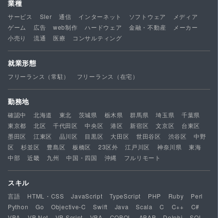
業種
サービス
SIer
通信
インターネット
ソフトウェア
メディア
ゲーム
広告
web制作
ハードウェア
金融・不動産
メーカー
小売り
流通
医療
コンサルティング
就業形態
フリーランス（常駐）
フリーランス（在宅）
勤務地
確認中
北海道
東北
茨城県
栃木県
群馬県
埼玉県
千葉県
東京都
北区
千代田区
中央区
港区
新宿区
文京区
台東区
墨田区
江東区
品川区
目黒区
大田区
世田谷区
渋谷区
中野
区
杉並区
豊島区
板橋区
23区外
江戸川区
神奈川県
東海
中部
近畿
九州
中国・四国
沖縄
フルリモート
スキル
言語
HTML・CSS
JavaScript
TypeScript
PHP
Ruby
Perl
Python
Go
Objective-C
Swift
Java
Scala
C
C++
C#
VBA
VB.Net
VB Script
VBA
COBOL
ABAP
Delphi
SQL