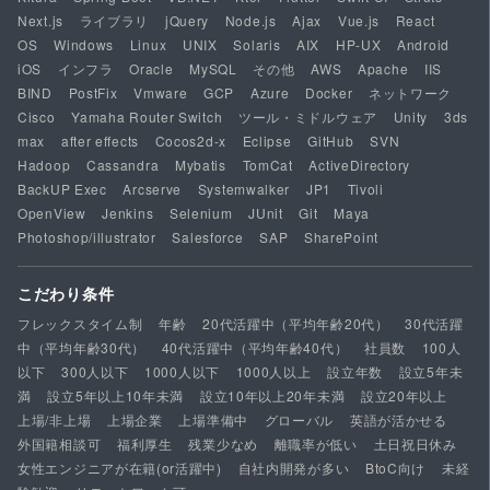
Next.js
ライブラリ
jQuery
Node.js
Ajax
Vue.js
React
OS
Windows
Linux
UNIX
Solaris
AIX
HP-UX
Android
iOS
インフラ
Oracle
MySQL
その他
AWS
Apache
IIS
BIND
PostFix
Vmware
GCP
Azure
Docker
ネットワーク
Cisco
Yamaha Router Switch
ツール・ミドルウェア
Unity
3ds
max
after effects
Cocos2d-x
Eclipse
GitHub
SVN
Hadoop
Cassandra
Mybatis
TomCat
ActiveDirectory
BackUP Exec
Arcserve
Systemwalker
JP1
Tivoli
OpenView
Jenkins
Selenium
JUnit
Git
Maya
Photoshop/illustrator
Salesforce
SAP
SharePoint
こだわり条件
フレックスタイム制
年齢
20代活躍中（平均年齢20代）
30代活躍
中（平均年齢30代）
40代活躍中（平均年齢40代）
社員数
100人
以下
300人以下
1000人以下
1000人以上
設立年数
設立5年未
満
設立5年以上10年未満
設立10年以上20年未満
設立20年以上
上場/非上場
上場企業
上場準備中
グローバル
英語が活かせる
外国籍相談可
福利厚生
残業少なめ
離職率が低い
土日祝日休み
女性エンジニアが在籍(or活躍中)
自社内開発が多い
BtoC向け
未経