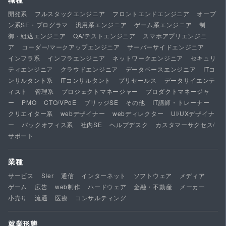
開発系
フルスタックエンジニア
フロントエンドエンジニア
オープ
ン系SE・プログラマ
汎用系エンジニア
ゲーム系エンジニア
制
御・組込エンジニア
QA/テストエンジニア
スマホアプリエンジニ
ア
コーダー/マークアップエンジニア
サーバーサイドエンジニア
インフラ系
インフラエンジニア
ネットワークエンジニア
セキュリ
ティエンジニア
クラウドエンジニア
データベースエンジニア
ITコ
ンサルタント系
ITコンサルタント
プリセールス
データサイエンテ
ィスト
管理系
プロジェクトマネージャー
プロダクトマネージャ
ー
PMO
CTO/VPoE
ブリッジSE
その他
IT講師・トレーナー
クリエイター系
webデザイナー
webディレクター
UI/UXデザイナ
ー
バックオフィス系
社内SE
ヘルプデスク
カスタマーサクセス/
サポート
業種
サービス
SIer
通信
インターネット
ソフトウェア
メディア
ゲーム
広告
web制作
ハードウェア
金融・不動産
メーカー
小売り
流通
医療
コンサルティング
就業形態