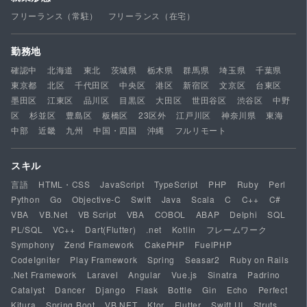
フリーランス（常駐）
フリーランス（在宅）
勤務地
確認中
北海道
東北
茨城県
栃木県
群馬県
埼玉県
千葉県
東京都
北区
千代田区
中央区
港区
新宿区
文京区
台東区
墨田区
江東区
品川区
目黒区
大田区
世田谷区
渋谷区
中野
区
杉並区
豊島区
板橋区
23区外
江戸川区
神奈川県
東海
中部
近畿
九州
中国・四国
沖縄
フルリモート
スキル
言語
HTML・CSS
JavaScript
TypeScript
PHP
Ruby
Perl
Python
Go
Objective-C
Swift
Java
Scala
C
C++
C#
VBA
VB.Net
VB Script
VBA
COBOL
ABAP
Delphi
SQL
PL/SQL
VC++
Dart(Flutter)
.net
Kotlin
フレームワーク
Symphony
Zend Framework
CakePHP
FuelPHP
CodeIgniter
Play Framework
Spring
Seasar2
Ruby on Rails
.Net Framework
Laravel
Angular
Vue.js
Sinatra
Padrino
Catalyst
Dancer
Django
Flask
Bottle
Gin
Echo
Perfect
Kitura
Spring Boot
VB.NET
Ktor
Flutter
Swift UI
Struts