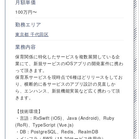
月額単価
100万円〜
勤務エリア
東京都
千代田区
業務内容
保育関係に特化したサービスを複数展開している企
業にて、新規サービスのiOSアプリの開発案件に携わ
って頂きます。
保育系サービスを現時点で6種ほどリリースをしてお
り、横断的に各サービスのアプリ設計の見直しか
ら、エンハンス、新規機能実装など広く携わって頂
きます。
【技術環境】
・言語：RxSwift (iOS)、Java (Android)、Ruby
(RoR)、TypeScript (Vue.js)
・DB：PostgreSQL、Redis、RealmDB
・インフラ：AWS（15-20サービス使用中）