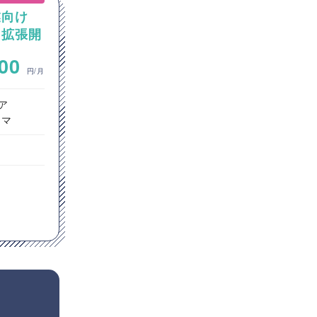
業向け
【Salesforce】製造業向けの
加・拡張開
Sales Cloud活用に向けた要
件整理およびカスタマイズ開
~
000
800,000
発支援
円/月
円/月
ア
オープン系SE・プログラマ
ラマ
ITコンサルタント
東京都
t
JavaScript