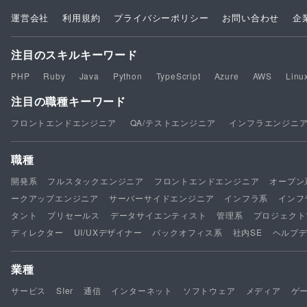
運営会社
利用規約
プライバシーポリシー
お問い合わせ
企
注目のスキルキーワード
PHP
Ruby
Java
Python
TypeScript
Azure
AWS
Linu
注目の職種キーワード
フロントエンドエンジニア
QA/テストエンジニア
インフラエンジニ
職種
開発系
フルスタックエンジニア
フロントエンドエンジニア
オープン
ークアップエンジニア
サーバーサイドエンジニア
インフラ系
インフ
タント
プリセールス
データサイエンティスト
管理系
プロジェクト
ディレクター
UI/UXデザイナー
バックオフィス系
社内SE
ヘルプ
業種
サービス
SIer
通信
インターネット
ソフトウェア
メディア
ゲ