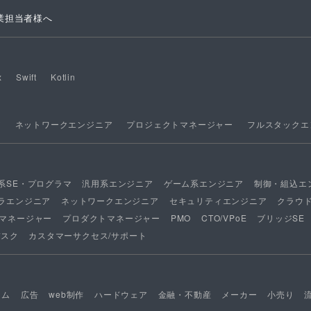
業担当者様へ
x
Swift
Kotlin
ア
ネットワークエンジニア
プロジェクトマネージャー
フルスタックエ
系SE・プログラマ
汎用系エンジニア
ゲーム系エンジニア
制御・組込エ
ラエンジニア
ネットワークエンジニア
セキュリティエンジニア
クラウ
マネージャー
プロダクトマネージャー
PMO
CTO/VPoE
ブリッジSE
デスク
カスタマーサクセス/サポート
ーム
広告
web制作
ハードウェア
金融・不動産
メーカー
小売り