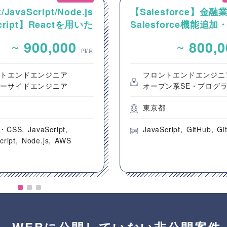
/JavaScript/Node.js
【Salesforce】金融
Script】Reactを用いた
Salesforce機能追
ンテンツ配信システム
発案件
~
~
900,000
800,
ントエンド開発案件
円/月
ントエンドエンジニア
フロントエンドエンジニ
バーサイドエンジニア
オープン系SE・プログ
都
東京都
・CSS
JavaScript
JavaScript
GitHub
Gi
cript
Node.js
AWS
WEBに公開していない非公開案件