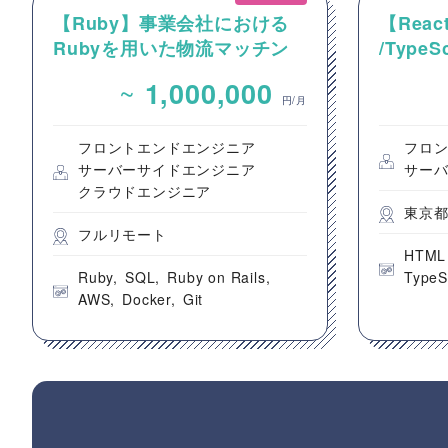
【Ruby】事業会社における
【React
Rubyを用いた物流マッチン
/Type
グプラットフォームのバック
動画コ
~
1,000,000
エンドエンジニア募集
のフロ
円/月
フロントエンドエンジニア
フロ
サーバーサイドエンジニア
サー
クラウドエンジニア
東京
フルリモート
HTML
Ruby
SQL
Ruby on Rails
TypeS
AWS
Docker
Git