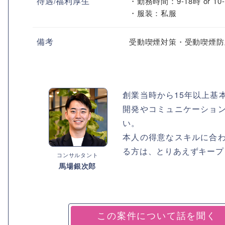
待遇/福利厚生
・勤務時間：9-18時 or 1
・服装：私服
備考
受動喫煙対策・受動喫煙防
創業当時から15年以上基
開発やコミュニケーショ
い。
本人の得意なスキルに合
る方は、とりあえずキープ
コンサルタント
馬場銀次郎