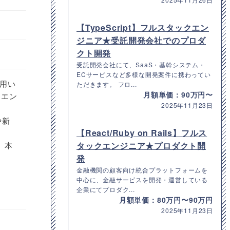
【TypeScript】フルスタックエン
ジニア★受託開発会社でのプロダ
クト開発
受託開発会社にて、SaaS・基幹システム・
ECサービスなど多様な開発案件に携わってい
を用い
ただきます。 フロ...
月額単価：90万円〜
ントエン
2025年11月23日
や新
【React/Ruby on Rails】フルス
、本
タックエンジニア★プロダクト開
発
金融機関の顧客向け統合プラットフォームを
中心に、金融サービスを開発・運営している
企業にてプロダク...
月額単価：80万円〜90万円
2025年11月23日