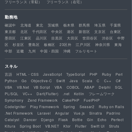
フリーランス（常駐）
フリーランス（在宅）
勤務地
確認中
北海道
東北
茨城県
栃木県
群馬県
埼玉県
千葉県
東京都
北区
千代田区
中央区
港区
新宿区
文京区
台東区
墨田区
江東区
品川区
目黒区
大田区
世田谷区
渋谷区
中野
区
杉並区
豊島区
板橋区
23区外
江戸川区
神奈川県
東海
中部
近畿
九州
中国・四国
沖縄
フルリモート
スキル
言語
HTML・CSS
JavaScript
TypeScript
PHP
Ruby
Perl
Python
Go
Objective-C
Swift
Java
Scala
C
C++
C#
VBA
VB.Net
VB Script
VBA
COBOL
ABAP
Delphi
SQL
PL/SQL
VC++
Dart(Flutter)
.net
Kotlin
フレームワーク
Symphony
Zend Framework
CakePHP
FuelPHP
CodeIgniter
Play Framework
Spring
Seasar2
Ruby on Rails
.Net Framework
Laravel
Angular
Vue.js
Sinatra
Padrino
Catalyst
Dancer
Django
Flask
Bottle
Gin
Echo
Perfect
Kitura
Spring Boot
VB.NET
Ktor
Flutter
Swift UI
Struts