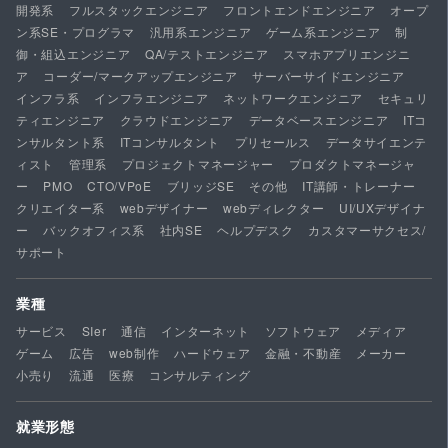
開発系
フルスタックエンジニア
フロントエンドエンジニア
オープ
ン系SE・プログラマ
汎用系エンジニア
ゲーム系エンジニア
制
御・組込エンジニア
QA/テストエンジニア
スマホアプリエンジニ
ア
コーダー/マークアップエンジニア
サーバーサイドエンジニア
インフラ系
インフラエンジニア
ネットワークエンジニア
セキュリ
ティエンジニア
クラウドエンジニア
データベースエンジニア
ITコ
ンサルタント系
ITコンサルタント
プリセールス
データサイエンテ
ィスト
管理系
プロジェクトマネージャー
プロダクトマネージャ
ー
PMO
CTO/VPoE
ブリッジSE
その他
IT講師・トレーナー
クリエイター系
webデザイナー
webディレクター
UI/UXデザイナ
ー
バックオフィス系
社内SE
ヘルプデスク
カスタマーサクセス/
サポート
業種
サービス
SIer
通信
インターネット
ソフトウェア
メディア
ゲーム
広告
web制作
ハードウェア
金融・不動産
メーカー
小売り
流通
医療
コンサルティング
就業形態