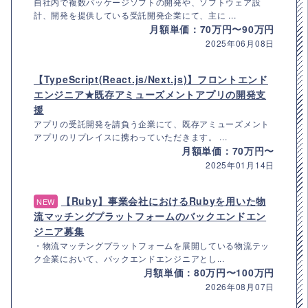
自社内で複数パッケージソフトの開発や、ソフトウェア設
計、開発を提供している受託開発企業にて、主に ...
月額単価：70万円〜90万円
2025年06月08日
【TypeScript(React.js/Next.js)】フロントエンド
エンジニア★既存アミューズメントアプリの開発支
援
アプリの受託開発を請負う企業にて、既存アミューズメント
アプリのリプレイスに携わっていただきます。 ...
月額単価：70万円〜
2025年01月14日
【Ruby】事業会社におけるRubyを用いた物
NEW
流マッチングプラットフォームのバックエンドエン
ジニア募集
・物流マッチングプラットフォームを展開している物流テッ
ク企業において、バックエンドエンジニアとし...
月額単価：80万円〜100万円
2026年08月07日