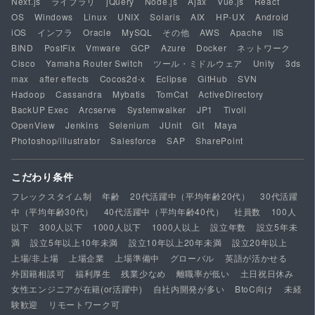
Next.js
ライブラリ
jQuery
Node.js
Ajax
Vue.js
React
OS
Windows
Linux
UNIX
Solaris
AIX
HP-UX
Android
iOS
インフラ
Oracle
MySQL
その他
AWS
Apache
IIS
BIND
PostFix
Vmware
GCP
Azure
Docker
ネットワーク
Cisco
Yamaha Router Switch
ツール・ミドルウェア
Unity
3ds
max
after effects
Cocos2d-x
Eclipse
GitHub
SVN
Hadoop
Cassandra
Mybatis
TomCat
ActiveDirectory
BackUP Exec
Arcserve
Systemwalker
JP1
Tivoli
OpenView
Jenkins
Selenium
JUnit
Git
Maya
Photoshop/illustrator
Salesforce
SAP
SharePoint
こだわり条件
フレックスタイム制
年齢
20代活躍中（平均年齢20代）
30代活躍
中（平均年齢30代）
40代活躍中（平均年齢40代）
社員数
100人
以下
300人以下
1000人以下
1000人以上
設立年数
設立5年未
満
設立5年以上10年未満
設立10年以上20年未満
設立20年以上
上場/非上場
上場企業
上場準備中
グローバル
英語が活かせる
外国籍相談可
福利厚生
残業少なめ
離職率が低い
土日祝日休み
女性エンジニアが在籍(or活躍中)
自社内開発が多い
BtoC向け
未経
験歓迎
リモートワーク可