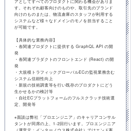
アとしてすべてのプロダクトに関わる機会がありま
す。それぞれ顧客向けのものや、取引先のブランド
向けのものまたは、物流倉庫のスタッフが利用する
システムなど様々なドメインのモノを担当すること
が可能です。
【具体的な業務内容】
・各関連プロダクトに提供する GraphQL API の開
発
・各関連プラダクトのフロントエンド (React) の開
発
・大規模トラフィックグローバルECの監視業務含む
システム信頼性向上
・新規の技術調査等を行い既存のプロダクトにどう
生かせるかの検討等
・自社ECプラットフォームのフルスクラッチ技術選
定、開発等
※面談は弊社「プロエンジニア」のキャリアコンサル
タントが同席の上、1-2回行います。プロエンジニア
（運営元：インターノウス株式会社）ではエンド案