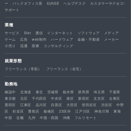
ー
バックオフィス系
社内SE
ヘルプデスク
カスタマーサクセス/
サポート
業種
サービス
SIer
通信
インターネット
ソフトウェア
メディア
ゲーム
広告
web制作
ハードウェア
金融・不動産
メーカー
小売り
流通
医療
コンサルティング
就業形態
フリーランス（常駐）
フリーランス（在宅）
勤務地
確認中
北海道
東北
茨城県
栃木県
群馬県
埼玉県
千葉県
東京都
北区
千代田区
中央区
港区
新宿区
文京区
台東区
墨田区
江東区
品川区
目黒区
大田区
世田谷区
渋谷区
中野
区
杉並区
豊島区
板橋区
23区外
江戸川区
神奈川県
東海
中部
近畿
九州
中国・四国
沖縄
フルリモート