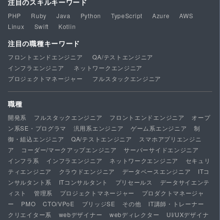
注目のスキルキーワード
PHP
Ruby
Java
Python
TypeScript
Azure
AWS
Linux
Swift
Kotlin
注目の職種キーワード
フロントエンドエンジニア
QA/テストエンジニア
インフラエンジニア
ネットワークエンジニア
プロジェクトマネージャー
フルスタックエンジニア
職種
開発系
フルスタックエンジニア
フロントエンドエンジニア
オープ
ン系SE・プログラマ
汎用系エンジニア
ゲーム系エンジニア
制
御・組込エンジニア
QA/テストエンジニア
スマホアプリエンジニ
ア
コーダー/マークアップエンジニア
サーバーサイドエンジニア
インフラ系
インフラエンジニア
ネットワークエンジニア
セキュリ
ティエンジニア
クラウドエンジニア
データベースエンジニア
ITコ
ンサルタント系
ITコンサルタント
プリセールス
データサイエンテ
ィスト
管理系
プロジェクトマネージャー
プロダクトマネージャ
ー
PMO
CTO/VPoE
ブリッジSE
その他
IT講師・トレーナー
クリエイター系
webデザイナー
webディレクター
UI/UXデザイナ