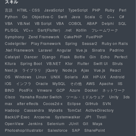
スキル
言語
HTML・CSS
JavaScript
TypeScript
PHP
Ruby
Perl
Python
Go
Objective-C
Swift
Java
Scala
C
C++
C#
VBA
VB.Net
VB Script
VBA
COBOL
ABAP
Delphi
SQL
PL/SQL
VC++
Dart(Flutter)
.net
Kotlin
フレームワーク
Symphony
Zend Framework
CakePHP
FuelPHP
CodeIgniter
Play Framework
Spring
Seasar2
Ruby on Rails
.Net Framework
Laravel
Angular
Vue.js
Sinatra
Padrino
Catalyst
Dancer
Django
Flask
Bottle
Gin
Echo
Perfect
Kitura
Spring Boot
VB.NET
Ktor
Flutter
Swift UI
Struts
Next.js
ライブラリ
jQuery
Node.js
Ajax
Vue.js
React
OS
Windows
Linux
UNIX
Solaris
AIX
HP-UX
Android
iOS
インフラ
Oracle
MySQL
その他
AWS
Apache
IIS
BIND
PostFix
Vmware
GCP
Azure
Docker
ネットワーク
Cisco
Yamaha Router Switch
ツール・ミドルウェア
Unity
3ds
max
after effects
Cocos2d-x
Eclipse
GitHub
SVN
Hadoop
Cassandra
Mybatis
TomCat
ActiveDirectory
BackUP Exec
Arcserve
Systemwalker
JP1
Tivoli
OpenView
Jenkins
Selenium
JUnit
Git
Maya
Photoshop/illustrator
Salesforce
SAP
SharePoint