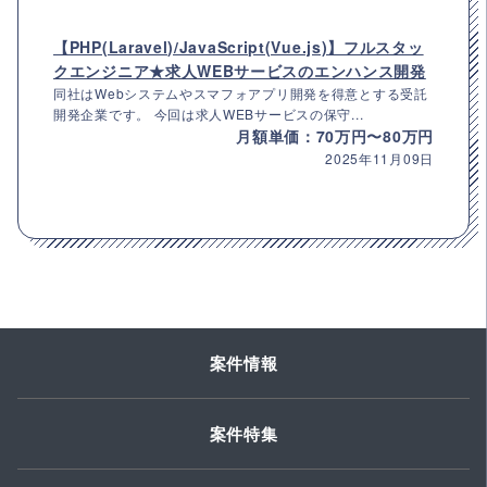
【PHP(Laravel)/JavaScript(Vue.js)】フルスタッ
クエンジニア★求人WEBサービスのエンハンス開発
同社はWebシステムやスマフォアプリ開発を得意とする受託
開発企業です。 今回は求人WEBサービスの保守...
月額単価：70万円〜80万円
2025年11月09日
案件情報
案件特集