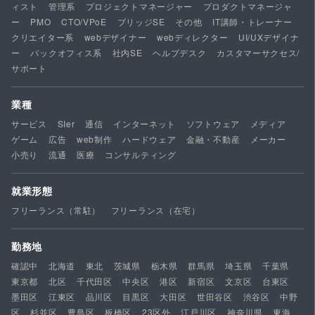
ィスト
管理系
プロジェクトマネージャー
プロダクトマネージャ
ー
PMO
CTO/VPoE
ブリッジSE
その他
IT講師・トレーナー
クリエイター系
webデザイナー
webディレクター
UI/UXデザイナ
ー
バックオフィス系
社内SE
ヘルプデスク
カスタマーサクセス/
サポート
業種
サービス
SIer
通信
インターネット
ソフトウェア
メディア
ゲーム
広告
web制作
ハードウェア
金融・不動産
メーカー
小売り
流通
医療
コンサルティング
就業形態
フリーランス（常駐）
フリーランス（在宅）
勤務地
確認中
北海道
東北
茨城県
栃木県
群馬県
埼玉県
千葉県
東京都
北区
千代田区
中央区
港区
新宿区
文京区
台東区
墨田区
江東区
品川区
目黒区
大田区
世田谷区
渋谷区
中野
区
杉並区
豊島区
板橋区
23区外
江戸川区
神奈川県
東海