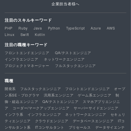
企業担当者様へ
注目のスキルキーワード
PHP
Ruby
Java
Python
TypeScript
Azure
AWS
Linux
Swift
Kotlin
注目の職種キーワード
フロントエンドエンジニア
QA/テストエンジニア
インフラエンジニア
ネットワークエンジニア
プロジェクトマネージャー
フルスタックエンジニア
職種
開発系
フルスタックエンジニア
フロントエンドエンジニア
オープ
ン系SE・プログラマ
汎用系エンジニア
ゲーム系エンジニア
制
御・組込エンジニア
QA/テストエンジニア
スマホアプリエンジニ
ア
コーダー/マークアップエンジニア
サーバーサイドエンジニア
インフラ系
インフラエンジニア
ネットワークエンジニア
セキュリ
ティエンジニア
クラウドエンジニア
データベースエンジニア
ITコ
ンサルタント系
ITコンサルタント
プリセールス
データサイエンテ