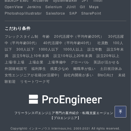
BackUP Exec
Arcserve
Systemwalker
JP1
Tivoli
OpenView
Jenkins
Selenium
JUnit
Git
Maya
Photoshop/illustrator
Salesforce
SAP
SharePoint
こだわり条件
フレックスタイム制
年齢
20代活躍中（平均年齢20代）
30代活躍
中（平均年齢30代）
40代活躍中（平均年齢40代）
社員数
100人
以下
300人以下
1000人以下
1000人以上
設立年数
設立5年未
満
設立5年以上10年未満
設立10年以上20年未満
設立20年以上
上場/非上場
上場企業
上場準備中
グローバル
英語が活かせる
外国籍相談可
福利厚生
残業少なめ
離職率が低い
土日祝日休み
女性エンジニアが在籍(or活躍中)
自社内開発が多い
BtoC向け
未経
験歓迎
リモートワーク可
フリーランスITエンジニア専門の案件紹介・転職支援エージェント
【プロエンジニア】
Copyright© インターノウス internous,inc. 2005-2021 All rights reserved.