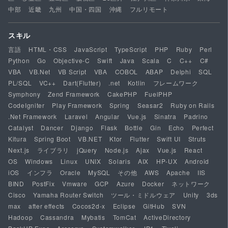
中部
近畿
九州
中国・四国
沖縄
フルリモート
スキル
言語
HTML・CSS
JavaScript
TypeScript
PHP
Ruby
Perl
Python
Go
Objective-C
Swift
Java
Scala
C
C++
C#
VBA
VB.Net
VB Script
VBA
COBOL
ABAP
Delphi
SQL
PL/SQL
VC++
Dart(Flutter)
.net
Kotlin
フレームワーク
Symphony
Zend Framework
CakePHP
FuelPHP
CodeIgniter
Play Framework
Spring
Seasar2
Ruby on Rails
.Net Framework
Laravel
Angular
Vue.js
Sinatra
Padrino
Catalyst
Dancer
Django
Flask
Bottle
Gin
Echo
Perfect
Kitura
Spring Boot
VB.NET
Ktor
Flutter
Swift UI
Struts
Next.js
ライブラリ
jQuery
Node.js
Ajax
Vue.js
React
OS
Windows
Linux
UNIX
Solaris
AIX
HP-UX
Android
iOS
インフラ
Oracle
MySQL
その他
AWS
Apache
IIS
BIND
PostFix
Vmware
GCP
Azure
Docker
ネットワーク
Cisco
Yamaha Router Switch
ツール・ミドルウェア
Unity
3ds
max
after effects
Cocos2d-x
Eclipse
GitHub
SVN
Hadoop
Cassandra
Mybatis
TomCat
ActiveDirectory