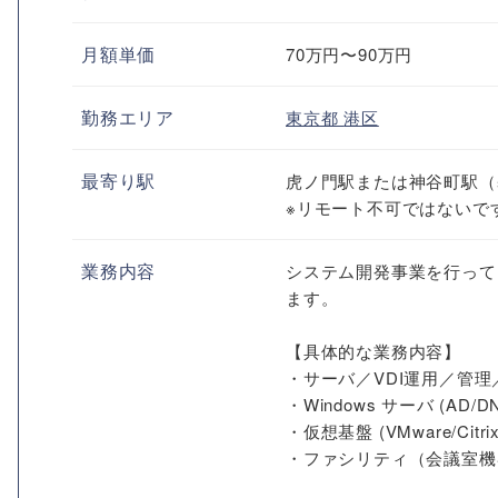
月額単価
70万円〜90万円
勤務エリア
東京都
港区
最寄り駅
虎ノ門駅または神谷町駅（
※リモート不可ではないで
業務内容
システム開発事業を行って
ます。
【具体的な業務内容】
・サーバ／VDI運用／管
・Windows サーバ (AD/D
・仮想基盤 (VMware/Citrix
・ファシリティ（会議室機