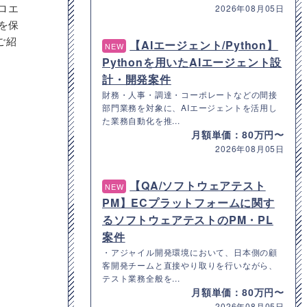
ロエ
2026年08月05日
を保
ご紹
【AIエージェント/Python】
NEW
Pythonを用いたAIエージェント設
計・開発案件
財務・人事・調達・コーポレートなどの間接
部門業務を対象に、AIエージェントを活用し
た業務自動化を推...
月額単価：80万円〜
2026年08月05日
【QA/ソフトウェアテスト
NEW
PM】ECプラットフォームに関す
るソフトウェアテストのPM・PL
案件
・アジャイル開発環境において、日本側の顧
客開発チームと直接やり取りを行いながら、
テスト業務全般を...
月額単価：80万円〜
2026年08月05日