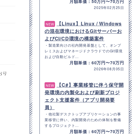
月額単価：50万円〜70万円
2025年02月25日
【Linux】Linux / Windows
NEW
の混在環境におけるGitサーバーお
よびCI/CD環境の構築案件
・製造業向けの社内開発基盤として、オンプ
レミスおよびマネージドクラウドでのGit環境
および自動ビルド...
月額単価：60万円〜70万円
2026年08月05日
おり
【C#】事業移管に伴う保守開
NEW
発環境の内製化および刷新プロジ
ェクト支援案件（アプリ開発要
員）
・他社製デスクトップアプリケーションの事
業移管に伴い、内製開発のための体制を整備
するプロジェクト...
月額単価：60万円〜70万円