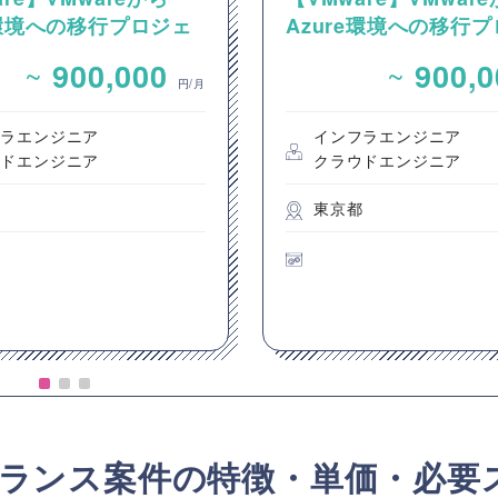
e環境への移行プロジェ
Azure環境への移行
ける、P2V・V2Vサ
クトにおける、VMwa
~
~
900,000
900,
移行業務
間およびAVSへのサ
円/月
行業務
フラエンジニア
インフラエンジニア
ウドエンジニア
クラウドエンジニア
都
東京都
ランス案件の特徴・単価・必要