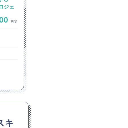
プロジェ
Javaカスタム開発案件
re環境
~
000
700,000
ーバー移
円/月
円/月
サーバーサイドエンジニア
インフラエンジニア
ヘルプデスク
東京都
Java
Linux
GitHub
Git
スキ