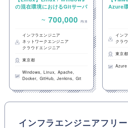
の混在環境におけるGitサーバ
Azur
ーおよびCI/CD環境の構築案
クトにお
~
700,000
件
ーバー
円/月
インフラエンジニア
イン
ネットワークエンジニア
クラ
クラウドエンジニア
東京
東京都
Azure
Windows
Linux
Apache
Docker
GitHub
Jenkins
Git
インフラエンジニアフリー