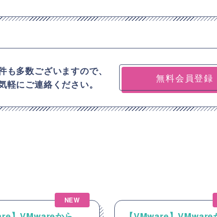
件も多数ございますので、
無料会員登録
気軽にご連絡ください。
NEW
are】VMwareから
【VMware】VMwar