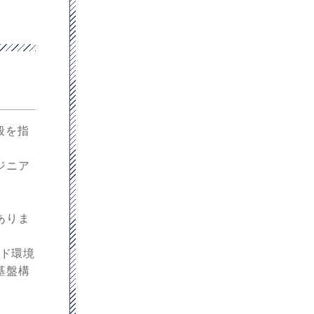
般を指
ジニア
ありま
ウド環境
基盤構