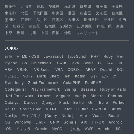
確認中
北海道
東北
茨城県
栃木県
群馬県
埼玉県
千葉県
東京都
北区
千代田区
中央区
港区
新宿区
文京区
台東区
墨田区
江東区
品川区
目黒区
大田区
世田谷区
渋谷区
中野
区
杉並区
豊島区
板橋区
23区外
江戸川区
神奈川県
東海
中部
近畿
九州
中国・四国
沖縄
フルリモート
スキル
言語
HTML・CSS
JavaScript
TypeScript
PHP
Ruby
Perl
Python
Go
Objective-C
Swift
Java
Scala
C
C++
C#
VBA
VB.Net
VB Script
VBA
COBOL
ABAP
Delphi
SQL
PL/SQL
VC++
Dart(Flutter)
.net
Kotlin
フレームワーク
Symphony
Zend Framework
CakePHP
FuelPHP
CodeIgniter
Play Framework
Spring
Seasar2
Ruby on Rails
.Net Framework
Laravel
Angular
Vue.js
Sinatra
Padrino
Catalyst
Dancer
Django
Flask
Bottle
Gin
Echo
Perfect
Kitura
Spring Boot
VB.NET
Ktor
Flutter
Swift UI
Struts
Next.js
ライブラリ
jQuery
Node.js
Ajax
Vue.js
React
OS
Windows
Linux
UNIX
Solaris
AIX
HP-UX
Android
iOS
インフラ
Oracle
MySQL
その他
AWS
Apache
IIS