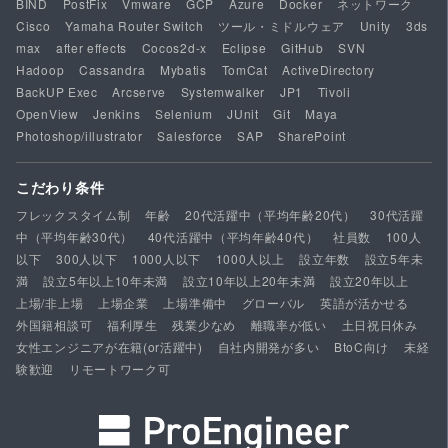
BIND
PostFix
Vmware
GCP
Azure
Docker
ネットワーク
Cisco
Yamaha Router Switch
ツール・ミドルウェア
Unity
3ds
max
after effects
Cocos2d-x
Eclipse
GitHub
SVN
Hadoop
Cassandra
Mybatis
TomCat
ActiveDirectory
BackUP Exec
Arcserve
Systemwalker
JP1
Tivoli
OpenView
Jenkins
Selenium
JUnit
Git
Maya
Photoshop/illustrator
Salesforce
SAP
SharePoint
こだわり条件
フレックスタイム制
年齢
20代活躍中（平均年齢20代）
30代活躍
中（平均年齢30代）
40代活躍中（平均年齢40代）
社員数
100人
以下
300人以下
1000人以下
1000人以上
設立年数
設立5年未
満
設立5年以上10年未満
設立10年以上20年未満
設立20年以上
上場/非上場
上場企業
上場準備中
グローバル
英語が活かせる
外国籍相談可
福利厚生
残業少なめ
離職率が低い
土日祝日休み
女性エンジニアが在籍(or活躍中)
自社内開発が多い
BtoC向け
未経
験歓迎
リモートワーク可