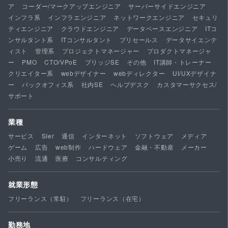
ア
コーダー/マークアップエンジニア
サーバーサイドエンジニア
インフラ系
インフラエンジニア
ネットワークエンジニア
セキュリ
ティエンジニア
クラウドエンジニア
データベースエンジニア
ITコ
ンサルタント系
ITコンサルタント
プリセールス
データサイエンテ
ィスト
管理系
プロジェクトマネージャー
プロダクトマネージャ
ー
PMO
CTO/VPoE
ブリッジSE
その他
IT講師・トレーナー
クリエイター系
webデザイナー
webディレクター
UI/UXデザイナ
ー
バックオフィス系
社内SE
ヘルプデスク
カスタマーサクセス/
サポート
業種
サービス
SIer
通信
インターネット
ソフトウェア
メディア
ゲーム
広告
web制作
ハードウェア
金融・不動産
メーカー
小売り
流通
医療
コンサルティング
就業形態
フリーランス（常駐）
フリーランス（在宅）
勤務地