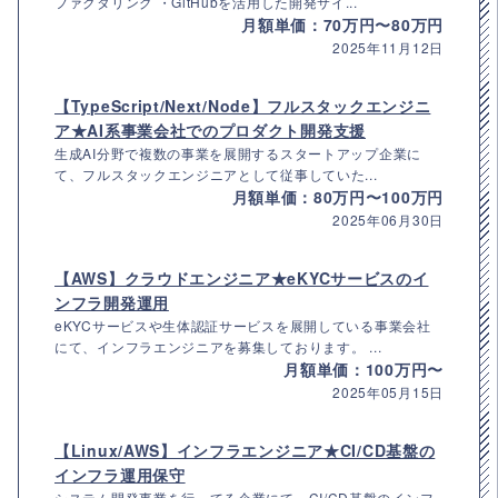
ファクタリング ・GitHubを活用した開発サイ...
月額単価：70万円〜80万円
2025年11月12日
【TypeScript/Next/Node】フルスタックエンジニ
ア★AI系事業会社でのプロダクト開発支援
生成AI分野で複数の事業を展開するスタートアップ企業に
て、フルスタックエンジニアとして従事していた...
月額単価：80万円〜100万円
2025年06月30日
【AWS】クラウドエンジニア★eKYCサービスのイ
ンフラ開発運用
eKYCサービスや生体認証サービスを展開している事業会社
にて、インフラエンジニアを募集しております。 ...
月額単価：100万円〜
2025年05月15日
【Linux/AWS】インフラエンジニア★CI/CD基盤の
インフラ運用保守
システム開発事業を行ってる企業にて、CI/CD基盤のインフ