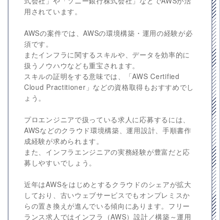
式会社」や「ソニー銀行株式会社」などでAWSが活
用されています。
AWSの案件では、AWSの環境構築・運用の経験が必
須です。
またインフラに関するスキルや、データを効率的に
扱うノウハウなども重宝されます。
スキルの証明をする意味では、「AWS Certified
Cloud Practitioner」などの資格取得もおすすめでし
ょう。
プロエンジニアで扱っている求人に応募するには、
AWSなどのクラウド環境構築、運用設計、手順書作
成経験が求められます。
また、インフラエンジニアの実務経験が豊富だと応
募しやすいでしょう。
近年はAWSをはじめとするクラウドのシェアが拡大
しており、古いウェブサービスでもオンプレミスか
らの置き換えが進んでいる傾向にあります。フリー
ランス求人ではインフラ（AWS）設計／構築～運用