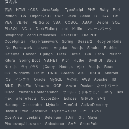
スキル
言語
HTML・CSS
JavaScript
TypeScript
PHP
Ruby
Perl
Python
Go
Objective-C
Swift
Java
Scala
C
C++
C#
VBA
VB.Net
VB Script
VBA
COBOL
ABAP
Delphi
SQL
PL/SQL
VC++
Dart(Flutter)
.net
Kotlin
フレームワーク
Symphony
Zend Framework
CakePHP
FuelPHP
CodeIgniter
Play Framework
Spring
Seasar2
Ruby on Rails
.Net Framework
Laravel
Angular
Vue.js
Sinatra
Padrino
Catalyst
Dancer
Django
Flask
Bottle
Gin
Echo
Perfect
Kitura
Spring Boot
VB.NET
Ktor
Flutter
Swift UI
Struts
Next.js
ライブラリ
jQuery
Node.js
Ajax
Vue.js
React
OS
Windows
Linux
UNIX
Solaris
AIX
HP-UX
Android
iOS
インフラ
Oracle
MySQL
その他
AWS
Apache
IIS
BIND
PostFix
Vmware
GCP
Azure
Docker
ネットワーク
Cisco
Yamaha Router Switch
ツール・ミドルウェア
Unity
3ds
max
after effects
Cocos2d-x
Eclipse
GitHub
SVN
Hadoop
Cassandra
Mybatis
TomCat
ActiveDirectory
BackUP Exec
Arcserve
Systemwalker
JP1
Tivoli
OpenView
Jenkins
Selenium
JUnit
Git
Maya
Photoshop/illustrator
Salesforce
SAP
SharePoint