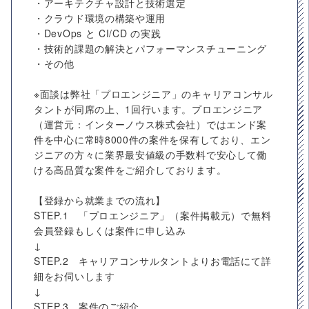
・アーキテクチャ設計と技術選定
・クラウド環境の構築や運用
・DevOps と CI/CD の実践
・技術的課題の解決とパフォーマンスチューニング
・その他
※面談は弊社「プロエンジニア」のキャリアコンサル
タントが同席の上、1回行います。プロエンジニア
（運営元：インターノウス株式会社）ではエンド案
件を中心に常時8000件の案件を保有しており、エン
ジニアの方々に業界最安値級の手数料で安心して働
ける高品質な案件をご紹介しております。
【登録から就業までの流れ】
STEP.1 「プロエンジニア」（案件掲載元）で無料
会員登録もしくは案件に申し込み
↓
STEP.2 キャリアコンサルタントよりお電話にて詳
細をお伺いします
↓
STEP.3 案件のご紹介