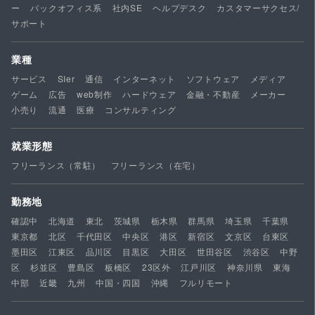
ー
バックオフィス系
社内SE
ヘルプデスク
カスタマーサクセス/
サポート
業種
サービス
SIer
通信
インターネット
ソフトウェア
メディア
ゲーム
広告
web制作
ハードウェア
金融・不動産
メーカー
小売り
流通
医療
コンサルティング
就業形態
フリーランス（常駐）
フリーランス（在宅）
勤務地
確認中
北海道
東北
茨城県
栃木県
群馬県
埼玉県
千葉県
東京都
北区
千代田区
中央区
港区
新宿区
文京区
台東区
墨田区
江東区
品川区
目黒区
大田区
世田谷区
渋谷区
中野
区
杉並区
豊島区
板橋区
23区外
江戸川区
神奈川県
東海
中部
近畿
九州
中国・四国
沖縄
フルリモート