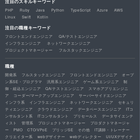
注目のスキルキーワード
PHP
Ruby
Java
Python
TypeScript
Azure
AWS
Linux
Swift
Kotlin
注目の職種キーワード
フロントエンドエンジニア
QA/テストエンジニア
インフラエンジニア
ネットワークエンジニア
プロジェクトマネージャー
フルスタックエンジニア
職種
開発系
フルスタックエンジニア
フロントエンドエンジニア
オープ
ン系SE・プログラマ
汎用系エンジニア
ゲーム系エンジニア
制
御・組込エンジニア
QA/テストエンジニア
スマホアプリエンジニ
ア
コーダー/マークアップエンジニア
サーバーサイドエンジニア
インフラ系
インフラエンジニア
ネットワークエンジニア
セキュリ
ティエンジニア
クラウドエンジニア
データベースエンジニア
ITコ
ンサルタント系
ITコンサルタント
プリセールス
データサイエンテ
ィスト
管理系
プロジェクトマネージャー
プロダクトマネージャ
ー
PMO
CTO/VPoE
ブリッジSE
その他
IT講師・トレーナー
クリエイター系
webデザイナー
webディレクター
UI/UXデザイナ