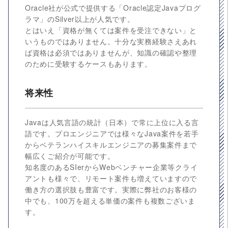
Oracle社が公式で提供する「Oracle認定Javaプログ
ラマ」のSilver以上が人気です。
とはいえ「資格が無くては案件を受注できない」と
いうものではありません。十分な実務経験さえあれ
ば資格は必須ではありませんが、知識の確認や整理
のために受験するケースもあります。
将来性
Javaは人気言語の統計（日本）で常に上位に入る言
語です。プロエンジニアでは様々なJava案件を若手
からベテランハイスキルエンジニアの募集案件まで
幅広くご紹介が可能です。
知名度のあるSIerからWebベンチャー企業等クライ
アントも様々で、リモート案件も増えていますので
働き方の選択肢も豊富です。実際に弊社のお客様の
中でも、100万を超える単価の案件も複数ございま
す。