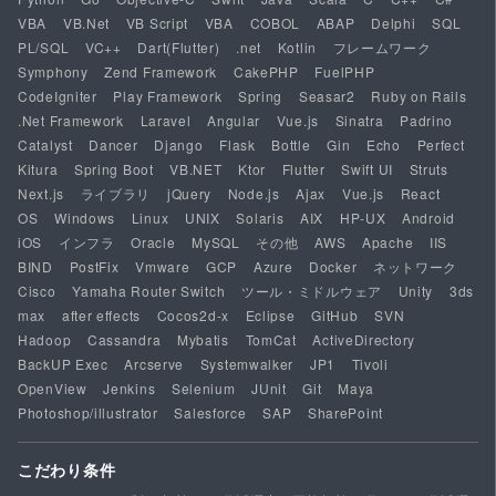
VBA
VB.Net
VB Script
VBA
COBOL
ABAP
Delphi
SQL
PL/SQL
VC++
Dart(Flutter)
.net
Kotlin
フレームワーク
Symphony
Zend Framework
CakePHP
FuelPHP
CodeIgniter
Play Framework
Spring
Seasar2
Ruby on Rails
.Net Framework
Laravel
Angular
Vue.js
Sinatra
Padrino
Catalyst
Dancer
Django
Flask
Bottle
Gin
Echo
Perfect
Kitura
Spring Boot
VB.NET
Ktor
Flutter
Swift UI
Struts
Next.js
ライブラリ
jQuery
Node.js
Ajax
Vue.js
React
OS
Windows
Linux
UNIX
Solaris
AIX
HP-UX
Android
iOS
インフラ
Oracle
MySQL
その他
AWS
Apache
IIS
BIND
PostFix
Vmware
GCP
Azure
Docker
ネットワーク
Cisco
Yamaha Router Switch
ツール・ミドルウェア
Unity
3ds
max
after effects
Cocos2d-x
Eclipse
GitHub
SVN
Hadoop
Cassandra
Mybatis
TomCat
ActiveDirectory
BackUP Exec
Arcserve
Systemwalker
JP1
Tivoli
OpenView
Jenkins
Selenium
JUnit
Git
Maya
Photoshop/illustrator
Salesforce
SAP
SharePoint
こだわり条件