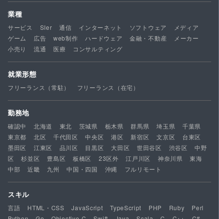
業種
サービス
SIer
通信
インターネット
ソフトウェア
メディア
ゲーム
広告
web制作
ハードウェア
金融・不動産
メーカー
小売り
流通
医療
コンサルティング
就業形態
フリーランス（常駐）
フリーランス（在宅）
勤務地
確認中
北海道
東北
茨城県
栃木県
群馬県
埼玉県
千葉県
東京都
北区
千代田区
中央区
港区
新宿区
文京区
台東区
墨田区
江東区
品川区
目黒区
大田区
世田谷区
渋谷区
中野
区
杉並区
豊島区
板橋区
23区外
江戸川区
神奈川県
東海
中部
近畿
九州
中国・四国
沖縄
フルリモート
スキル
言語
HTML・CSS
JavaScript
TypeScript
PHP
Ruby
Perl
Python
Go
Objective-C
Swift
Java
Scala
C
C++
C#