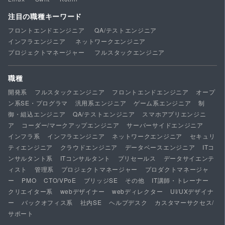
注目の職種キーワード
フロントエンドエンジニア
QA/テストエンジニア
インフラエンジニア
ネットワークエンジニア
プロジェクトマネージャー
フルスタックエンジニア
職種
開発系
フルスタックエンジニア
フロントエンドエンジニア
オープ
ン系SE・プログラマ
汎用系エンジニア
ゲーム系エンジニア
制
御・組込エンジニア
QA/テストエンジニア
スマホアプリエンジニ
ア
コーダー/マークアップエンジニア
サーバーサイドエンジニア
インフラ系
インフラエンジニア
ネットワークエンジニア
セキュリ
ティエンジニア
クラウドエンジニア
データベースエンジニア
ITコ
ンサルタント系
ITコンサルタント
プリセールス
データサイエンテ
ィスト
管理系
プロジェクトマネージャー
プロダクトマネージャ
ー
PMO
CTO/VPoE
ブリッジSE
その他
IT講師・トレーナー
クリエイター系
webデザイナー
webディレクター
UI/UXデザイナ
ー
バックオフィス系
社内SE
ヘルプデスク
カスタマーサクセス/
サポート