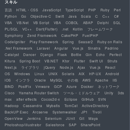
スキル
言語
HTML・CSS
JavaScript
TypeScript
PHP
Ruby
Perl
Python
Go
Objective-C
Swift
Java
Scala
C
C++
C#
VBA
VB.Net
VB Script
VBA
COBOL
ABAP
Delphi
SQL
PL/SQL
VC++
Dart(Flutter)
.net
Kotlin
フレームワーク
Symphony
Zend Framework
CakePHP
FuelPHP
CodeIgniter
Play Framework
Spring
Seasar2
Ruby on Rails
.Net Framework
Laravel
Angular
Vue.js
Sinatra
Padrino
Catalyst
Dancer
Django
Flask
Bottle
Gin
Echo
Perfect
Kitura
Spring Boot
VB.NET
Ktor
Flutter
Swift UI
Struts
Next.js
ライブラリ
jQuery
Node.js
Ajax
Vue.js
React
OS
Windows
Linux
UNIX
Solaris
AIX
HP-UX
Android
iOS
インフラ
Oracle
MySQL
その他
AWS
Apache
IIS
BIND
PostFix
Vmware
GCP
Azure
Docker
ネットワーク
Cisco
Yamaha Router Switch
ツール・ミドルウェア
Unity
3ds
max
after effects
Cocos2d-x
Eclipse
GitHub
SVN
Hadoop
Cassandra
Mybatis
TomCat
ActiveDirectory
BackUP Exec
Arcserve
Systemwalker
JP1
Tivoli
OpenView
Jenkins
Selenium
JUnit
Git
Maya
Photoshop/illustrator
Salesforce
SAP
SharePoint