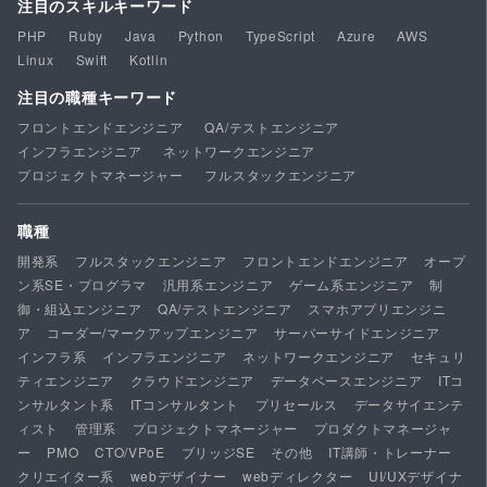
注目のスキルキーワード
PHP
Ruby
Java
Python
TypeScript
Azure
AWS
Linux
Swift
Kotlin
注目の職種キーワード
フロントエンドエンジニア
QA/テストエンジニア
インフラエンジニア
ネットワークエンジニア
プロジェクトマネージャー
フルスタックエンジニア
職種
開発系
フルスタックエンジニア
フロントエンドエンジニア
オープ
ン系SE・プログラマ
汎用系エンジニア
ゲーム系エンジニア
制
御・組込エンジニア
QA/テストエンジニア
スマホアプリエンジニ
ア
コーダー/マークアップエンジニア
サーバーサイドエンジニア
インフラ系
インフラエンジニア
ネットワークエンジニア
セキュリ
ティエンジニア
クラウドエンジニア
データベースエンジニア
ITコ
ンサルタント系
ITコンサルタント
プリセールス
データサイエンテ
ィスト
管理系
プロジェクトマネージャー
プロダクトマネージャ
ー
PMO
CTO/VPoE
ブリッジSE
その他
IT講師・トレーナー
クリエイター系
webデザイナー
webディレクター
UI/UXデザイナ