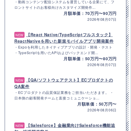
・動画コンテンツ配信システムを運営している企業にて、フ
ロントサイトのお客様向けカスタマイズ開発作...
月額単価：70万円〜90万円
2026年08月07日
【React Native/TypeScriptフルスタック】
NEW
ReactNativeを用いた新規モバイルアプリ開発案件
・Expoを利用したネイティブアプリの設計・開発・テスト
・TypeScriptを用いたAPIおよびバックエンド開...
月額単価：50万円〜80万円
2026年08月07日
【QA/ソフトウェアテスト】ECプロダクトの
NEW
QA案件
・ECプロダクトの品質保証業務をご担当いただきます。 ・
日本側の顧客開発チームと直接コミュニケーショ...
月額単価：50万円〜
2026年08月06日
【Salesforce】金融業向けSalesforce機能追
NEW