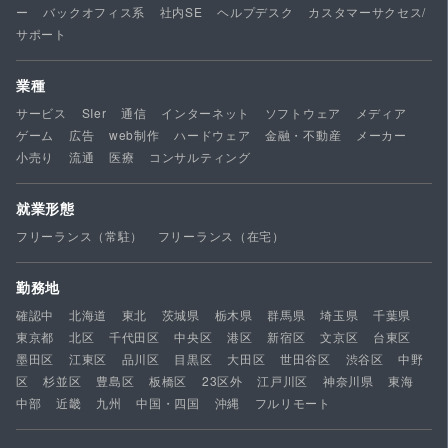
ー
バックオフィス系
社内SE
ヘルプデスク
カスタマーサクセス/
サポート
業種
サービス
SIer
通信
インターネット
ソフトウェア
メディア
ゲーム
広告
web制作
ハードウェア
金融・不動産
メーカー
小売り
流通
医療
コンサルティング
就業形態
フリーランス（常駐）
フリーランス（在宅）
勤務地
確認中
北海道
東北
茨城県
栃木県
群馬県
埼玉県
千葉県
東京都
北区
千代田区
中央区
港区
新宿区
文京区
台東区
墨田区
江東区
品川区
目黒区
大田区
世田谷区
渋谷区
中野
区
杉並区
豊島区
板橋区
23区外
江戸川区
神奈川県
東海
中部
近畿
九州
中国・四国
沖縄
フルリモート