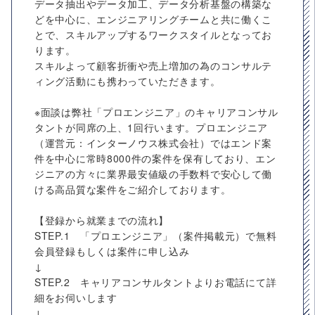
データ抽出やデータ加工、データ分析基盤の構築な
どを中心に、エンジニアリングチームと共に働くこ
とで、スキルアップするワークスタイルとなってお
ります。
スキルよって顧客折衝や売上増加の為のコンサルテ
ィング活動にも携わっていただきます。
※面談は弊社「プロエンジニア」のキャリアコンサル
タントが同席の上、1回行います。プロエンジニア
（運営元：インターノウス株式会社）ではエンド案
件を中心に常時8000件の案件を保有しており、エン
ジニアの方々に業界最安値級の手数料で安心して働
ける高品質な案件をご紹介しております。
【登録から就業までの流れ】
STEP.1 「プロエンジニア」（案件掲載元）で無料
会員登録もしくは案件に申し込み
↓
STEP.2 キャリアコンサルタントよりお電話にて詳
細をお伺いします
↓