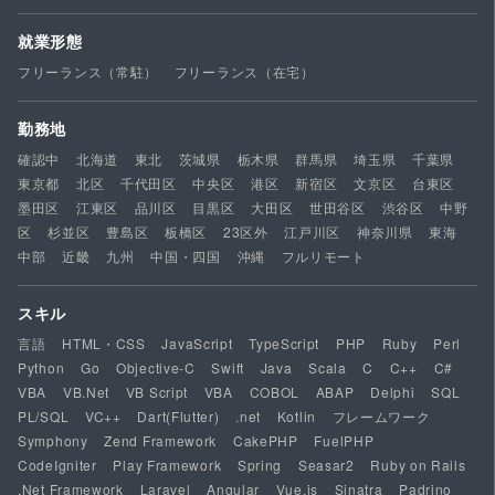
就業形態
フリーランス（常駐）
フリーランス（在宅）
勤務地
確認中
北海道
東北
茨城県
栃木県
群馬県
埼玉県
千葉県
東京都
北区
千代田区
中央区
港区
新宿区
文京区
台東区
墨田区
江東区
品川区
目黒区
大田区
世田谷区
渋谷区
中野
区
杉並区
豊島区
板橋区
23区外
江戸川区
神奈川県
東海
中部
近畿
九州
中国・四国
沖縄
フルリモート
スキル
言語
HTML・CSS
JavaScript
TypeScript
PHP
Ruby
Perl
Python
Go
Objective-C
Swift
Java
Scala
C
C++
C#
VBA
VB.Net
VB Script
VBA
COBOL
ABAP
Delphi
SQL
PL/SQL
VC++
Dart(Flutter)
.net
Kotlin
フレームワーク
Symphony
Zend Framework
CakePHP
FuelPHP
CodeIgniter
Play Framework
Spring
Seasar2
Ruby on Rails
.Net Framework
Laravel
Angular
Vue.js
Sinatra
Padrino