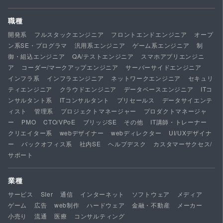
職種
開発系
フルスタックエンジニア
フロントエンドエンジニア
オープ
ン系SE・プログラマ
汎用系エンジニア
ゲーム系エンジニア
制
御・組込エンジニア
QA/テストエンジニア
スマホアプリエンジニ
ア
コーダー/マークアップエンジニア
サーバーサイドエンジニア
インフラ系
インフラエンジニア
ネットワークエンジニア
セキュリ
ティエンジニア
クラウドエンジニア
データベースエンジニア
ITコ
ンサルタント系
ITコンサルタント
プリセールス
データサイエンテ
ィスト
管理系
プロジェクトマネージャー
プロダクトマネージャ
ー
PMO
CTO/VPoE
ブリッジSE
その他
IT講師・トレーナー
クリエイター系
webデザイナー
webディレクター
UI/UXデザイナ
ー
バックオフィス系
社内SE
ヘルプデスク
カスタマーサクセス/
サポート
業種
サービス
SIer
通信
インターネット
ソフトウェア
メディア
ゲーム
広告
web制作
ハードウェア
金融・不動産
メーカー
小売り
流通
医療
コンサルティング