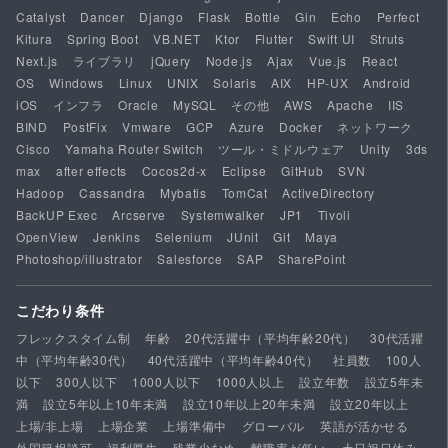
Catalyst
Dancer
Django
Flask
Bottle
Gin
Echo
Perfect
Kitura
Spring Boot
VB.NET
Ktor
Flutter
Swift UI
Struts
Next.js
ライブラリ
jQuery
Node.js
Ajax
Vue.js
React
OS
Windows
Linux
UNIX
Solaris
AIX
HP-UX
Android
iOS
インフラ
Oracle
MySQL
その他
AWS
Apache
IIS
BIND
PostFix
Vmware
GCP
Azure
Docker
ネットワーク
Cisco
Yamaha Router Switch
ツール・ミドルウェア
Unity
3ds
max
after effects
Cocos2d-x
Eclipse
GitHub
SVN
Hadoop
Cassandra
Mybatis
TomCat
ActiveDirectory
BackUP Exec
Arcserve
Systemwalker
JP1
Tivoli
OpenView
Jenkins
Selenium
JUnit
Git
Maya
Photoshop/illustrator
Salesforce
SAP
SharePoint
こだわり条件
フレックスタイム制
年齢
20代活躍中（平均年齢20代）
30代活躍
中（平均年齢30代）
40代活躍中（平均年齢40代）
社員数
100人
以下
300人以下
1000人以下
1000人以上
設立年数
設立5年未
満
設立5年以上10年未満
設立10年以上20年未満
設立20年以上
上場/非上場
上場企業
上場準備中
グローバル
英語が活かせる
外国籍相談可
福利厚生
残業少なめ
離職率が低い
土日祝日休み