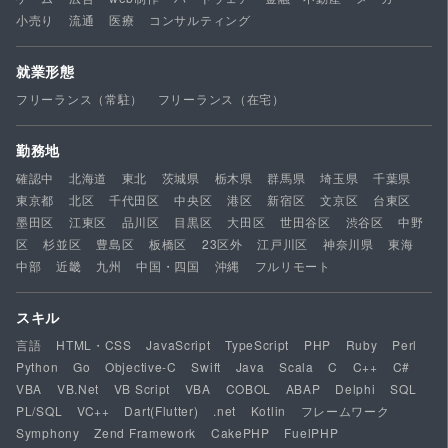
小売り
流通
医療
コンサルティング
就業形態
フリーランス（常駐）
フリーランス（在宅）
勤務地
確認中
北海道
東北
茨城県
栃木県
群馬県
埼玉県
千葉県
東京都
北区
千代田区
中央区
港区
新宿区
文京区
台東区
墨田区
江東区
品川区
目黒区
大田区
世田谷区
渋谷区
中野
区
杉並区
豊島区
板橋区
23区外
江戸川区
神奈川県
東海
中部
近畿
九州
中国・四国
沖縄
フルリモート
スキル
言語
HTML・CSS
JavaScript
TypeScript
PHP
Ruby
Perl
Python
Go
Objective-C
Swift
Java
Scala
C
C++
C#
VBA
VB.Net
VB Script
VBA
COBOL
ABAP
Delphi
SQL
PL/SQL
VC++
Dart(Flutter)
.net
Kotlin
フレームワーク
Symphony
Zend Framework
CakePHP
FuelPHP