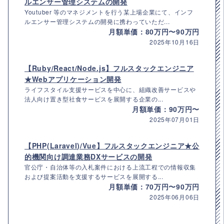
ルエンサー管理システムの開発
Youtuber 等のマネジメントを行う某上場企業にて、インフ
ルエンサー管理システムの開発に携わっていただ...
月額単価：80万円〜90万円
2025年10月16日
【Ruby/React/Node.js】フルスタックエンジニア
★Webアプリケーション開発
ライフスタイル支援サービスを中心に、組織改善サービスや
法人向け置き型社食サービスを展開する企業の...
月額単価：90万円〜
2025年07月01日
【PHP(Laravel)/Vue】フルスタックエンジニア★公
的機関向け調達業務DXサービスの開発
官公庁・自治体等の入札案件における上流工程での情報収集
および提案活動を支援するサービスを展開する...
月額単価：70万円〜90万円
2025年06月06日