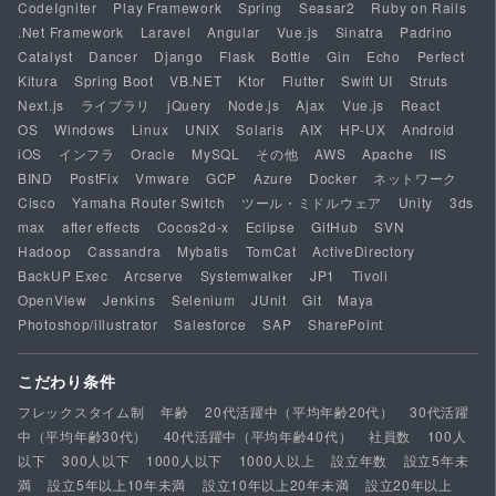
CodeIgniter
Play Framework
Spring
Seasar2
Ruby on Rails
.Net Framework
Laravel
Angular
Vue.js
Sinatra
Padrino
Catalyst
Dancer
Django
Flask
Bottle
Gin
Echo
Perfect
Kitura
Spring Boot
VB.NET
Ktor
Flutter
Swift UI
Struts
Next.js
ライブラリ
jQuery
Node.js
Ajax
Vue.js
React
OS
Windows
Linux
UNIX
Solaris
AIX
HP-UX
Android
iOS
インフラ
Oracle
MySQL
その他
AWS
Apache
IIS
BIND
PostFix
Vmware
GCP
Azure
Docker
ネットワーク
Cisco
Yamaha Router Switch
ツール・ミドルウェア
Unity
3ds
max
after effects
Cocos2d-x
Eclipse
GitHub
SVN
Hadoop
Cassandra
Mybatis
TomCat
ActiveDirectory
BackUP Exec
Arcserve
Systemwalker
JP1
Tivoli
OpenView
Jenkins
Selenium
JUnit
Git
Maya
Photoshop/illustrator
Salesforce
SAP
SharePoint
こだわり条件
フレックスタイム制
年齢
20代活躍中（平均年齢20代）
30代活躍
中（平均年齢30代）
40代活躍中（平均年齢40代）
社員数
100人
以下
300人以下
1000人以下
1000人以上
設立年数
設立5年未
満
設立5年以上10年未満
設立10年以上20年未満
設立20年以上