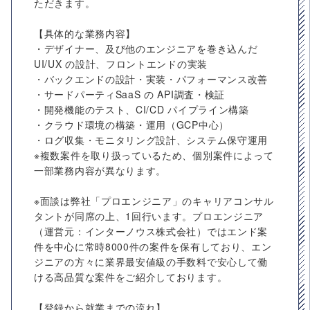
ただきます。
【具体的な業務内容】
・デザイナー、及び他のエンジニアを巻き込んだ
UI/UX の設計、フロントエンドの実装
・バックエンドの設計・実装・パフォーマンス改善
・サードパーティSaaS の API調査・検証
・開発機能のテスト、CI/CD パイプライン構築
・クラウド環境の構築・運用（GCP中心）
・ログ収集・モニタリング設計、システム保守運用
※複数案件を取り扱っているため、個別案件によって
一部業務内容が異なります。
※面談は弊社「プロエンジニア」のキャリアコンサル
タントが同席の上、1回行います。プロエンジニア
（運営元：インターノウス株式会社）ではエンド案
件を中心に常時8000件の案件を保有しており、エン
ジニアの方々に業界最安値級の手数料で安心して働
ける高品質な案件をご紹介しております。
【登録から就業までの流れ】