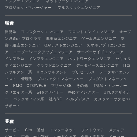
インフラエンジニア
ネットワークエンジニア
プロジェクトマネージャー
フルスタックエンジニア
職種
開発系
フルスタックエンジニア
フロントエンドエンジニア
オープ
ン系SE・プログラマ
汎用系エンジニア
ゲーム系エンジニア
制
御・組込エンジニア
QA/テストエンジニア
スマホアプリエンジニ
ア
コーダー/マークアップエンジニア
サーバーサイドエンジニア
インフラ系
インフラエンジニア
ネットワークエンジニア
セキュリ
ティエンジニア
クラウドエンジニア
データベースエンジニア
ITコ
ンサルタント系
ITコンサルタント
プリセールス
データサイエンテ
ィスト
管理系
プロジェクトマネージャー
プロダクトマネージャ
ー
PMO
CTO/VPoE
ブリッジSE
その他
IT講師・トレーナー
クリエイター系
webデザイナー
webディレクター
UI/UXデザイナ
ー
バックオフィス系
社内SE
ヘルプデスク
カスタマーサクセス/
サポート
業種
サービス
SIer
通信
インターネット
ソフトウェア
メディア
ゲーム
広告
web制作
ハードウェア
金融・不動産
メーカー