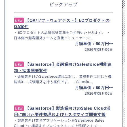
ピックアップ
【QA/ソフトウェアテスト】ECプロダクトの
NEW
QA案件
・ECプロダクトの品質保証業務をご担当いただきます。 ・
日本側の顧客開発チームと直接コミュニケーシ...
月額単価：50万円〜
2026年08月06日
【Salesforce】金融業向けSalesforce機能追
NEW
加・拡張開発案件
・金融業向けのSalesforce環境に対し、業務要件に応じた機
能追加・拡張開発を行う案件です。 ・Salesfo...
月額単価：80万円〜
2026年08月06日
【Salesforce】製造業向けのSales Cloud活
NEW
用に向けた要件整理およびカスタマイズ開発支援
・製造業向け業務アプリケーションをSalesforce Sales
Cloud上に構築するプロジェクトにて上流SEとして...