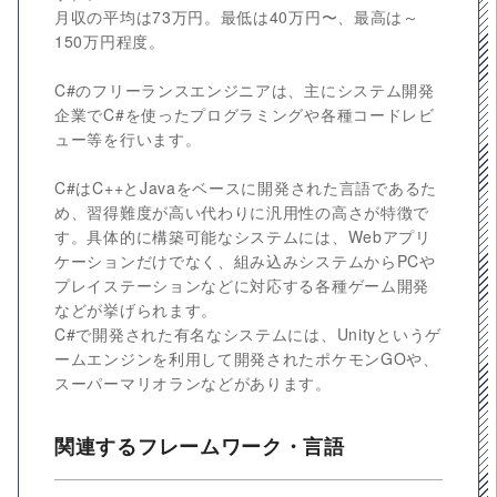
月収の平均は73万円。最低は40万円〜、最高は～
150万円程度。
C#のフリーランスエンジニアは、主にシステム開発
企業でC#を使ったプログラミングや各種コードレビ
ュー等を行います。
C#はC++とJavaをベースに開発された言語であるた
め、習得難度が高い代わりに汎用性の高さが特徴で
す。具体的に構築可能なシステムには、Webアプリ
ケーションだけでなく、組み込みシステムからPCや
プレイステーションなどに対応する各種ゲーム開発
などが挙げられます。
C#で開発された有名なシステムには、Unityというゲ
ームエンジンを利用して開発されたポケモンGOや、
スーパーマリオランなどがあります。
関連するフレームワーク・言語