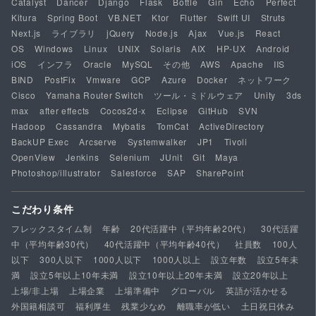
Catalyst
Dancer
Django
Flask
Bottle
Gin
Echo
Perfect
Kitura
Spring Boot
VB.NET
Ktor
Flutter
Swift UI
Struts
Next.js
ライブラリ
jQuery
Node.js
Ajax
Vue.js
React
OS
Windows
Linux
UNIX
Solaris
AIX
HP-UX
Android
iOS
インフラ
Oracle
MySQL
その他
AWS
Apache
IIS
BIND
PostFix
Vmware
GCP
Azure
Docker
ネットワーク
Cisco
Yamaha Router Switch
ツール・ミドルウェア
Unity
3ds
max
after effects
Cocos2d-x
Eclipse
GitHub
SVN
Hadoop
Cassandra
Mybatis
TomCat
ActiveDirectory
BackUP Exec
Arcserve
Systemwalker
JP1
Tivoli
OpenView
Jenkins
Selenium
JUnit
Git
Maya
Photoshop/illustrator
Salesforce
SAP
SharePoint
こだわり条件
フレックスタイム制
年齢
20代活躍中（平均年齢20代）
30代活躍
中（平均年齢30代）
40代活躍中（平均年齢40代）
社員数
100人
以下
300人以下
1000人以下
1000人以上
設立年数
設立5年未
満
設立5年以上10年未満
設立10年以上20年未満
設立20年以上
上場/非上場
上場企業
上場準備中
グローバル
英語が活かせる
外国籍相談可
福利厚生
残業少なめ
離職率が低い
土日祝日休み