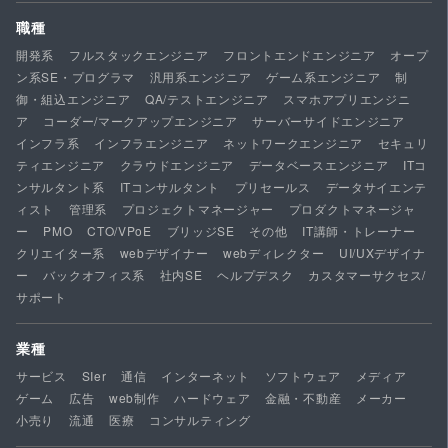
職種
開発系
フルスタックエンジニア
フロントエンドエンジニア
オープ
ン系SE・プログラマ
汎用系エンジニア
ゲーム系エンジニア
制
御・組込エンジニア
QA/テストエンジニア
スマホアプリエンジニ
ア
コーダー/マークアップエンジニア
サーバーサイドエンジニア
インフラ系
インフラエンジニア
ネットワークエンジニア
セキュリ
ティエンジニア
クラウドエンジニア
データベースエンジニア
ITコ
ンサルタント系
ITコンサルタント
プリセールス
データサイエンテ
ィスト
管理系
プロジェクトマネージャー
プロダクトマネージャ
ー
PMO
CTO/VPoE
ブリッジSE
その他
IT講師・トレーナー
クリエイター系
webデザイナー
webディレクター
UI/UXデザイナ
ー
バックオフィス系
社内SE
ヘルプデスク
カスタマーサクセス/
サポート
業種
サービス
SIer
通信
インターネット
ソフトウェア
メディア
ゲーム
広告
web制作
ハードウェア
金融・不動産
メーカー
小売り
流通
医療
コンサルティング