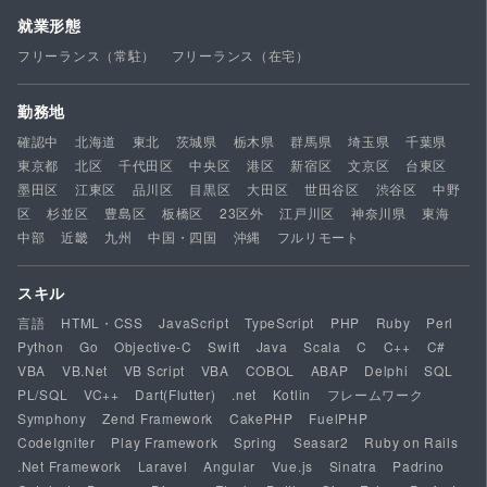
就業形態
フリーランス（常駐）
フリーランス（在宅）
勤務地
確認中
北海道
東北
茨城県
栃木県
群馬県
埼玉県
千葉県
東京都
北区
千代田区
中央区
港区
新宿区
文京区
台東区
墨田区
江東区
品川区
目黒区
大田区
世田谷区
渋谷区
中野
区
杉並区
豊島区
板橋区
23区外
江戸川区
神奈川県
東海
中部
近畿
九州
中国・四国
沖縄
フルリモート
スキル
言語
HTML・CSS
JavaScript
TypeScript
PHP
Ruby
Perl
Python
Go
Objective-C
Swift
Java
Scala
C
C++
C#
VBA
VB.Net
VB Script
VBA
COBOL
ABAP
Delphi
SQL
PL/SQL
VC++
Dart(Flutter)
.net
Kotlin
フレームワーク
Symphony
Zend Framework
CakePHP
FuelPHP
CodeIgniter
Play Framework
Spring
Seasar2
Ruby on Rails
.Net Framework
Laravel
Angular
Vue.js
Sinatra
Padrino