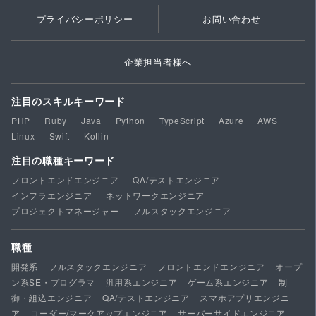
プライバシーポリシー
お問い合わせ
企業担当者様へ
注目のスキルキーワード
PHP
Ruby
Java
Python
TypeScript
Azure
AWS
Linux
Swift
Kotlin
注目の職種キーワード
フロントエンドエンジニア
QA/テストエンジニア
インフラエンジニア
ネットワークエンジニア
プロジェクトマネージャー
フルスタックエンジニア
職種
開発系
フルスタックエンジニア
フロントエンドエンジニア
オープ
ン系SE・プログラマ
汎用系エンジニア
ゲーム系エンジニア
制
御・組込エンジニア
QA/テストエンジニア
スマホアプリエンジニ
ア
コーダー/マークアップエンジニア
サーバーサイドエンジニア