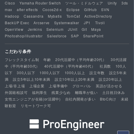
Cisco
Yamaha Router Switch
ツール・ミドルウェア
Unity
3ds
max
after effects
Cocos2d-x
Eclipse
GitHub
SVN
Hadoop
Cassandra
Mybatis
TomCat
ActiveDirectory
BackUP Exec
Arcserve
Systemwalker
JP1
Tivoli
OpenView
Jenkins
Selenium
JUnit
Git
Maya
Photoshop/illustrator
Salesforce
SAP
SharePoint
こだわり条件
フレックスタイム制
年齢
20代活躍中（平均年齢20代）
30代活躍
中（平均年齢30代）
40代活躍中（平均年齢40代）
社員数
100人
以下
300人以下
1000人以下
1000人以上
設立年数
設立5年未
満
設立5年以上10年未満
設立10年以上20年未満
設立20年以上
上場/非上場
上場企業
上場準備中
グローバル
英語が活かせる
外国籍相談可
福利厚生
残業少なめ
離職率が低い
土日祝日休み
女性エンジニアが在籍(or活躍中)
自社内開発が多い
BtoC向け
未経
験歓迎
リモートワーク可