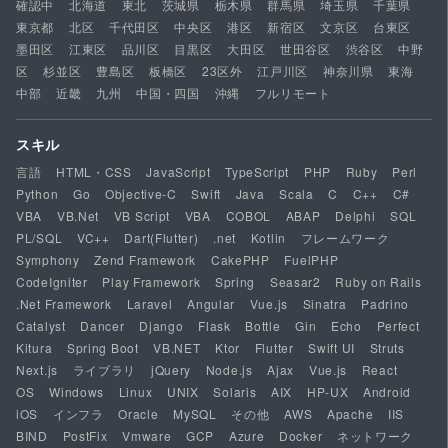
確認中
北海道
東北
茨城県
栃木県
群馬県
埼玉県
千葉県
東京都
北区
千代田区
中央区
港区
新宿区
文京区
台東区
墨田区
江東区
品川区
目黒区
大田区
世田谷区
渋谷区
中野
区
杉並区
豊島区
板橋区
23区外
江戸川区
神奈川県
東海
中部
近畿
九州
中国・四国
沖縄
フルリモート
スキル
言語
HTML・CSS
JavaScript
TypeScript
PHP
Ruby
Perl
Python
Go
Objective-C
Swift
Java
Scala
C
C++
C#
VBA
VB.Net
VB Script
VBA
COBOL
ABAP
Delphi
SQL
PL/SQL
VC++
Dart(Flutter)
.net
Kotlin
フレームワーク
Symphony
Zend Framework
CakePHP
FuelPHP
CodeIgniter
Play Framework
Spring
Seasar2
Ruby on Rails
.Net Framework
Laravel
Angular
Vue.js
Sinatra
Padrino
Catalyst
Dancer
Django
Flask
Bottle
Gin
Echo
Perfect
Kitura
Spring Boot
VB.NET
Ktor
Flutter
Swift UI
Struts
Next.js
ライブラリ
jQuery
Node.js
Ajax
Vue.js
React
OS
Windows
Linux
UNIX
Solaris
AIX
HP-UX
Android
iOS
インフラ
Oracle
MySQL
その他
AWS
Apache
IIS
BIND
PostFix
Vmware
GCP
Azure
Docker
ネットワーク