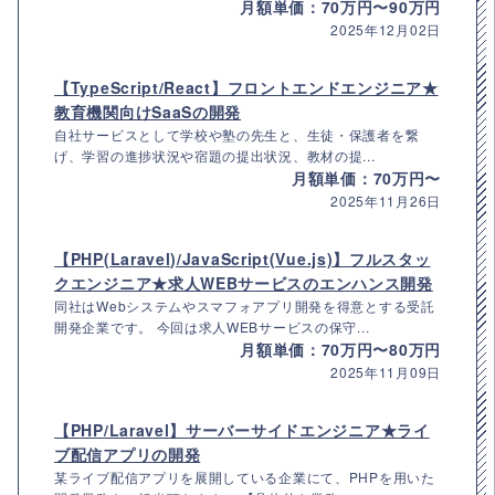
月額単価：70万円〜90万円
2025年12月02日
【TypeScript/React】フロントエンドエンジニア★
教育機関向けSaaSの開発
自社サービスとして学校や塾の先生と、生徒・保護者を繋
げ、学習の進捗状況や宿題の提出状況、教材の提...
月額単価：70万円〜
2025年11月26日
【PHP(Laravel)/JavaScript(Vue.js)】フルスタッ
クエンジニア★求人WEBサービスのエンハンス開発
同社はWebシステムやスマフォアプリ開発を得意とする受託
開発企業です。 今回は求人WEBサービスの保守...
月額単価：70万円〜80万円
2025年11月09日
【PHP/Laravel】サーバーサイドエンジニア★ライ
ブ配信アプリの開発
某ライブ配信アプリを展開している企業にて、PHPを用いた