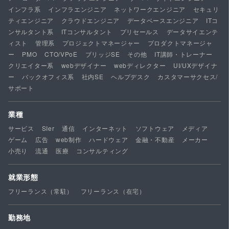
インフラ系
インフラエンジニア
ネットワークエンジニア
セキュリ
ティエンジニア
クラウドエンジニア
データベースエンジニア
ITコ
ンサルタント系
ITコンサルタント
プリセールス
データサイエンテ
ィスト
管理系
プロジェクトマネージャー
プロダクトマネージャ
ー
PMO
CTO/VPoE
ブリッジSE
その他
IT講師・トレーナー
クリエイター系
webデザイナー
webディレクター
UI/UXデザイナ
ー
バックオフィス系
社内SE
ヘルプデスク
カスタマーサクセス/
サポート
業種
サービス
SIer
通信
インターネット
ソフトウェア
メディア
ゲーム
広告
web制作
ハードウェア
金融・不動産
メーカー
小売り
流通
医療
コンサルティング
就業形態
フリーランス（常駐）
フリーランス（在宅）
勤務地