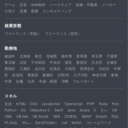
ゲーム
広告
web制作
ハードウェア
金融・不動産
メーカー
小売り
流通
医療
コンサルティング
就業形態
フリーランス（常駐）
フリーランス（在宅）
勤務地
確認中
北海道
東北
茨城県
栃木県
群馬県
埼玉県
千葉県
東京都
北区
千代田区
中央区
港区
新宿区
文京区
台東区
墨田区
江東区
品川区
目黒区
大田区
世田谷区
渋谷区
中野
区
杉並区
豊島区
板橋区
23区外
江戸川区
神奈川県
東海
中部
近畿
九州
中国・四国
沖縄
フルリモート
スキル
言語
HTML・CSS
JavaScript
TypeScript
PHP
Ruby
Perl
Python
Go
Objective-C
Swift
Java
Scala
C
C++
C#
VBA
VB.Net
VB Script
VBA
COBOL
ABAP
Delphi
SQL
PL/SQL
VC++
Dart(Flutter)
.net
Kotlin
フレームワーク