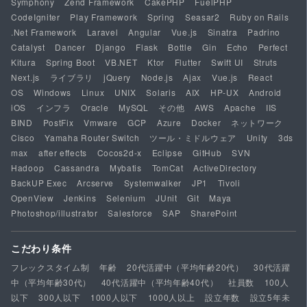
Symphony
Zend Framework
CakePHP
FuelPHP
CodeIgniter
Play Framework
Spring
Seasar2
Ruby on Rails
.Net Framework
Laravel
Angular
Vue.js
Sinatra
Padrino
Catalyst
Dancer
Django
Flask
Bottle
Gin
Echo
Perfect
Kitura
Spring Boot
VB.NET
Ktor
Flutter
Swift UI
Struts
Next.js
ライブラリ
jQuery
Node.js
Ajax
Vue.js
React
OS
Windows
Linux
UNIX
Solaris
AIX
HP-UX
Android
iOS
インフラ
Oracle
MySQL
その他
AWS
Apache
IIS
BIND
PostFix
Vmware
GCP
Azure
Docker
ネットワーク
Cisco
Yamaha Router Switch
ツール・ミドルウェア
Unity
3ds
max
after effects
Cocos2d-x
Eclipse
GitHub
SVN
Hadoop
Cassandra
Mybatis
TomCat
ActiveDirectory
BackUP Exec
Arcserve
Systemwalker
JP1
Tivoli
OpenView
Jenkins
Selenium
JUnit
Git
Maya
Photoshop/illustrator
Salesforce
SAP
SharePoint
こだわり条件
フレックスタイム制
年齢
20代活躍中（平均年齢20代）
30代活躍
中（平均年齢30代）
40代活躍中（平均年齢40代）
社員数
100人
以下
300人以下
1000人以下
1000人以上
設立年数
設立5年未