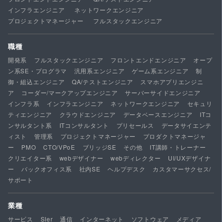
インフラエンジニア
ネットワークエンジニア
プロジェクトマネージャー
フルスタックエンジニア
職種
開発系
フルスタックエンジニア
フロントエンドエンジニア
オープ
ン系SE・プログラマ
汎用系エンジニア
ゲーム系エンジニア
制
御・組込エンジニア
QA/テストエンジニア
スマホアプリエンジニ
ア
コーダー/マークアップエンジニア
サーバーサイドエンジニア
インフラ系
インフラエンジニア
ネットワークエンジニア
セキュリ
ティエンジニア
クラウドエンジニア
データベースエンジニア
ITコ
ンサルタント系
ITコンサルタント
プリセールス
データサイエンテ
ィスト
管理系
プロジェクトマネージャー
プロダクトマネージャ
ー
PMO
CTO/VPoE
ブリッジSE
その他
IT講師・トレーナー
クリエイター系
webデザイナー
webディレクター
UI/UXデザイナ
ー
バックオフィス系
社内SE
ヘルプデスク
カスタマーサクセス/
サポート
業種
サービス
SIer
通信
インターネット
ソフトウェア
メディア