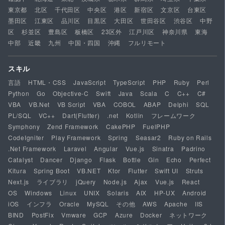
東京都
北区
千代田区
中央区
港区
新宿区
文京区
台東区
墨田区
江東区
品川区
目黒区
大田区
世田谷区
渋谷区
中野
区
杉並区
豊島区
板橋区
23区外
江戸川区
神奈川県
東海
中部
近畿
九州
中国・四国
沖縄
フルリモート
スキル
言語
HTML・CSS
JavaScript
TypeScript
PHP
Ruby
Perl
Python
Go
Objective-C
Swift
Java
Scala
C
C++
C#
VBA
VB.Net
VB Script
VBA
COBOL
ABAP
Delphi
SQL
PL/SQL
VC++
Dart(Flutter)
.net
Kotlin
フレームワーク
Symphony
Zend Framework
CakePHP
FuelPHP
CodeIgniter
Play Framework
Spring
Seasar2
Ruby on Rails
.Net Framework
Laravel
Angular
Vue.js
Sinatra
Padrino
Catalyst
Dancer
Django
Flask
Bottle
Gin
Echo
Perfect
Kitura
Spring Boot
VB.NET
Ktor
Flutter
Swift UI
Struts
Next.js
ライブラリ
jQuery
Node.js
Ajax
Vue.js
React
OS
Windows
Linux
UNIX
Solaris
AIX
HP-UX
Android
iOS
インフラ
Oracle
MySQL
その他
AWS
Apache
IIS
BIND
PostFix
Vmware
GCP
Azure
Docker
ネットワーク