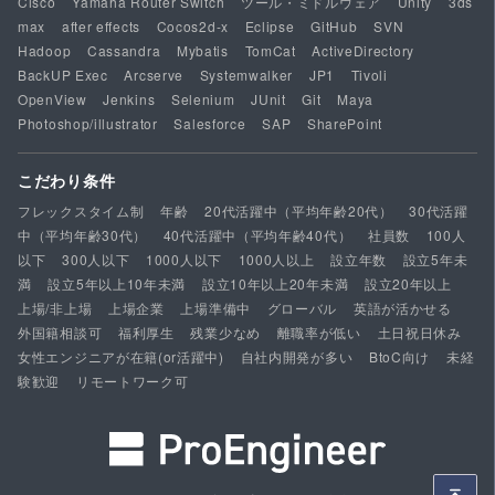
Cisco
Yamaha Router Switch
ツール・ミドルウェア
Unity
3ds
max
after effects
Cocos2d-x
Eclipse
GitHub
SVN
Hadoop
Cassandra
Mybatis
TomCat
ActiveDirectory
BackUP Exec
Arcserve
Systemwalker
JP1
Tivoli
OpenView
Jenkins
Selenium
JUnit
Git
Maya
Photoshop/illustrator
Salesforce
SAP
SharePoint
こだわり条件
フレックスタイム制
年齢
20代活躍中（平均年齢20代）
30代活躍
中（平均年齢30代）
40代活躍中（平均年齢40代）
社員数
100人
以下
300人以下
1000人以下
1000人以上
設立年数
設立5年未
満
設立5年以上10年未満
設立10年以上20年未満
設立20年以上
上場/非上場
上場企業
上場準備中
グローバル
英語が活かせる
外国籍相談可
福利厚生
残業少なめ
離職率が低い
土日祝日休み
女性エンジニアが在籍(or活躍中)
自社内開発が多い
BtoC向け
未経
験歓迎
リモートワーク可