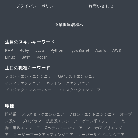
プライバシーポリシー
お問い合わせ
企業担当者様へ
注目のスキルキーワード
PHP
Ruby
Java
Python
TypeScript
Azure
AWS
Linux
Swift
Kotlin
注目の職種キーワード
フロントエンドエンジニア
QA/テストエンジニア
インフラエンジニア
ネットワークエンジニア
プロジェクトマネージャー
フルスタックエンジニア
職種
開発系
フルスタックエンジニア
フロントエンドエンジニア
オープ
ン系SE・プログラマ
汎用系エンジニア
ゲーム系エンジニア
制
御・組込エンジニア
QA/テストエンジニア
スマホアプリエンジニ
ア
コーダー/マークアップエンジニア
サーバーサイドエンジニア