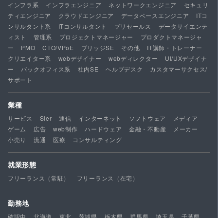
インフラ系
インフラエンジニア
ネットワークエンジニア
セキュリ
ティエンジニア
クラウドエンジニア
データベースエンジニア
ITコ
ンサルタント系
ITコンサルタント
プリセールス
データサイエンテ
ィスト
管理系
プロジェクトマネージャー
プロダクトマネージャ
ー
PMO
CTO/VPoE
ブリッジSE
その他
IT講師・トレーナー
クリエイター系
webデザイナー
webディレクター
UI/UXデザイナ
ー
バックオフィス系
社内SE
ヘルプデスク
カスタマーサクセス/
サポート
業種
サービス
SIer
通信
インターネット
ソフトウェア
メディア
ゲーム
広告
web制作
ハードウェア
金融・不動産
メーカー
小売り
流通
医療
コンサルティング
就業形態
フリーランス（常駐）
フリーランス（在宅）
勤務地
確認中
北海道
東北
茨城県
栃木県
群馬県
埼玉県
千葉県