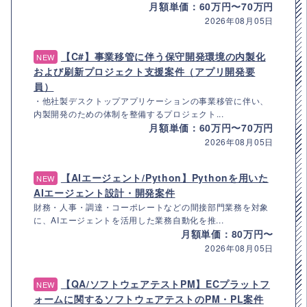
月額単価：60万円〜70万円
2026年08月05日
【C#】事業移管に伴う保守開発環境の内製化
NEW
および刷新プロジェクト支援案件（アプリ開発要
員）
・他社製デスクトップアプリケーションの事業移管に伴い、
内製開発のための体制を整備するプロジェクト...
月額単価：60万円〜70万円
2026年08月05日
【AIエージェント/Python】Pythonを用いた
NEW
AIエージェント設計・開発案件
財務・人事・調達・コーポレートなどの間接部門業務を対象
に、AIエージェントを活用した業務自動化を推...
月額単価：80万円〜
2026年08月05日
【QA/ソフトウェアテストPM】ECプラットフ
NEW
ォームに関するソフトウェアテストのPM・PL案件