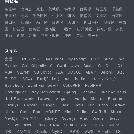
勤務地
確認中
北海道
東北
茨城県
栃木県
群馬県
埼玉県
千葉県
東京都
北区
千代田区
中央区
港区
新宿区
文京区
台東区
墨田区
江東区
品川区
目黒区
大田区
世田谷区
渋谷区
中野
区
杉並区
豊島区
板橋区
23区外
江戸川区
神奈川県
東海
中部
近畿
九州
中国・四国
沖縄
フルリモート
スキル
言語
HTML・CSS
JavaScript
TypeScript
PHP
Ruby
Perl
Python
Go
Objective-C
Swift
Java
Scala
C
C++
C#
VBA
VB.Net
VB Script
VBA
COBOL
ABAP
Delphi
SQL
PL/SQL
VC++
Dart(Flutter)
.net
Kotlin
フレームワーク
Symphony
Zend Framework
CakePHP
FuelPHP
CodeIgniter
Play Framework
Spring
Seasar2
Ruby on Rails
.Net Framework
Laravel
Angular
Vue.js
Sinatra
Padrino
Catalyst
Dancer
Django
Flask
Bottle
Gin
Echo
Perfect
Kitura
Spring Boot
VB.NET
Ktor
Flutter
Swift UI
Struts
Next.js
ライブラリ
jQuery
Node.js
Ajax
Vue.js
React
OS
Windows
Linux
UNIX
Solaris
AIX
HP-UX
Android
iOS
インフラ
Oracle
MySQL
その他
AWS
Apache
IIS