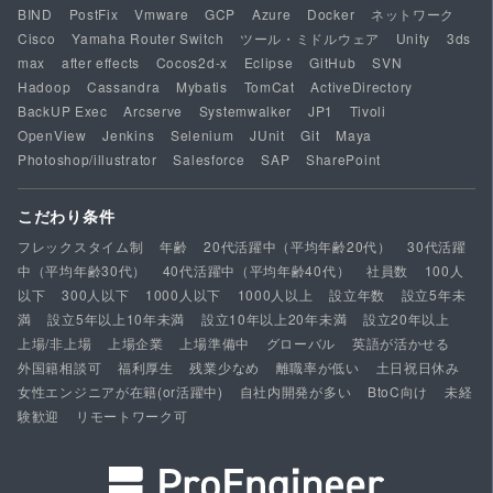
BIND
PostFix
Vmware
GCP
Azure
Docker
ネットワーク
Cisco
Yamaha Router Switch
ツール・ミドルウェア
Unity
3ds
max
after effects
Cocos2d-x
Eclipse
GitHub
SVN
Hadoop
Cassandra
Mybatis
TomCat
ActiveDirectory
BackUP Exec
Arcserve
Systemwalker
JP1
Tivoli
OpenView
Jenkins
Selenium
JUnit
Git
Maya
Photoshop/illustrator
Salesforce
SAP
SharePoint
こだわり条件
フレックスタイム制
年齢
20代活躍中（平均年齢20代）
30代活躍
中（平均年齢30代）
40代活躍中（平均年齢40代）
社員数
100人
以下
300人以下
1000人以下
1000人以上
設立年数
設立5年未
満
設立5年以上10年未満
設立10年以上20年未満
設立20年以上
上場/非上場
上場企業
上場準備中
グローバル
英語が活かせる
外国籍相談可
福利厚生
残業少なめ
離職率が低い
土日祝日休み
女性エンジニアが在籍(or活躍中)
自社内開発が多い
BtoC向け
未経
験歓迎
リモートワーク可