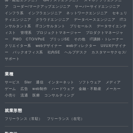
ア
コーダー/マークアップエンジニア
サーバーサイドエンジニア
インフラ系
インフラエンジニア
ネットワークエンジニア
セキュリ
ティエンジニア
クラウドエンジニア
データベースエンジニア
ITコ
ンサルタント系
ITコンサルタント
プリセールス
データサイエンテ
ィスト
管理系
プロジェクトマネージャー
プロダクトマネージャ
ー
PMO
CTO/VPoE
ブリッジSE
その他
IT講師・トレーナー
クリエイター系
webデザイナー
webディレクター
UI/UXデザイナ
ー
バックオフィス系
社内SE
ヘルプデスク
カスタマーサクセス/
サポート
業種
サービス
SIer
通信
インターネット
ソフトウェア
メディア
ゲーム
広告
web制作
ハードウェア
金融・不動産
メーカー
小売り
流通
医療
コンサルティング
就業形態
フリーランス（常駐）
フリーランス（在宅）