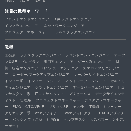
Linux
Swift
Kotlin
注目の職種キーワード
フロントエンドエンジニア
QA/テストエンジニア
インフラエンジニア
ネットワークエンジニア
プロジェクトマネージャー
フルスタックエンジニア
職種
開発系
フルスタックエンジニア
フロントエンドエンジニア
オープ
ン系SE・プログラマ
汎用系エンジニア
ゲーム系エンジニア
制
御・組込エンジニア
QA/テストエンジニア
スマホアプリエンジニ
ア
コーダー/マークアップエンジニア
サーバーサイドエンジニア
インフラ系
インフラエンジニア
ネットワークエンジニア
セキュリ
ティエンジニア
クラウドエンジニア
データベースエンジニア
ITコ
ンサルタント系
ITコンサルタント
プリセールス
データサイエンテ
ィスト
管理系
プロジェクトマネージャー
プロダクトマネージャ
ー
PMO
CTO/VPoE
ブリッジSE
その他
IT講師・トレーナー
クリエイター系
webデザイナー
webディレクター
UI/UXデザイナ
ー
バックオフィス系
社内SE
ヘルプデスク
カスタマーサクセス/
サポート