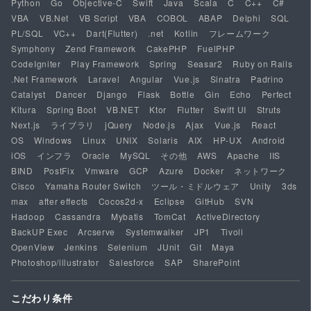
Python
Go
Objective-C
Swift
Java
Scala
C
C++
C#
VBA
VB.Net
VB Script
VBA
COBOL
ABAP
Delphi
SQL
PL/SQL
VC++
Dart(Flutter)
.net
Kotlin
フレームワーク
Symphony
Zend Framework
CakePHP
FuelPHP
CodeIgniter
Play Framework
Spring
Seasar2
Ruby on Rails
.Net Framework
Laravel
Angular
Vue.js
Sinatra
Padrino
Catalyst
Dancer
Django
Flask
Bottle
Gin
Echo
Perfect
Kitura
Spring Boot
VB.NET
Ktor
Flutter
Swift UI
Struts
Next.js
ライブラリ
jQuery
Node.js
Ajax
Vue.js
React
OS
Windows
Linux
UNIX
Solaris
AIX
HP-UX
Android
iOS
インフラ
Oracle
MySQL
その他
AWS
Apache
IIS
BIND
PostFix
Vmware
GCP
Azure
Docker
ネットワーク
Cisco
Yamaha Router Switch
ツール・ミドルウェア
Unity
3ds
max
after effects
Cocos2d-x
Eclipse
GitHub
SVN
Hadoop
Cassandra
Mybatis
TomCat
ActiveDirectory
BackUP Exec
Arcserve
Systemwalker
JP1
Tivoli
OpenView
Jenkins
Selenium
JUnit
Git
Maya
Photoshop/illustrator
Salesforce
SAP
SharePoint
こだわり条件