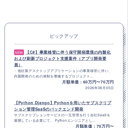
ピックアップ
【C#】事業移管に伴う保守開発環境の内製化
NEW
および刷新プロジェクト支援案件（アプリ開発要
員）
・他社製デスクトップアプリケーションの事業移管に伴い、
内製開発のための体制を整備するプロジェクト...
月額単価：60万円〜70万円
2026年08月05日
【Python Django】Pythonを用いたサブスクリプ
ション管理SaaSのバックエンド開発
サブスクリプションサービスの一元管理を行う自社SaaSを
展開している企業にて、 Pythonエンジニアとし...
月額単価：70万円〜