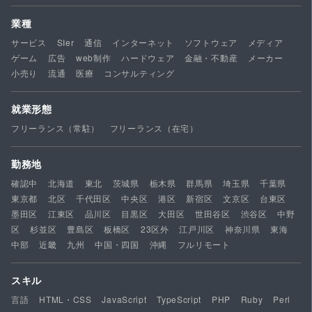
業種
サービス
SIer
通信
インターネット
ソフトウェア
メディア
ゲーム
広告
web制作
ハードウェア
金融・不動産
メーカー
小売り
流通
医療
コンサルティング
就業形態
フリーランス（常駐）
フリーランス（在宅）
勤務地
確認中
北海道
東北
茨城県
栃木県
群馬県
埼玉県
千葉県
東京都
北区
千代田区
中央区
港区
新宿区
文京区
台東区
墨田区
江東区
品川区
目黒区
大田区
世田谷区
渋谷区
中野
区
杉並区
豊島区
板橋区
23区外
江戸川区
神奈川県
東海
中部
近畿
九州
中国・四国
沖縄
フルリモート
スキル
言語
HTML・CSS
JavaScript
TypeScript
PHP
Ruby
Perl