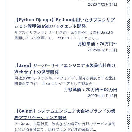
2026年03月31日
【Python Django】Pythonを用いたサブスクリプ
ション管理SaaSのバックエンド開発
サブスクリプションサービスの一元管理を行う自社SaaSを
展開している企業にて、 Pythonエンジニアとし...
月額単価：70万円〜
2025年12月23日
【Java】サーバーサイドエンジニア★製薬会社向け
Webサイトの保守開発
同社はWebシステムやスマフォアプリ開発を得意とする受託
開発企業です。 Java エンジニアとして製薬会...
月額単価：70万円〜80万円
2025年11月12日
【C#.net】システムエンジニア★自社ブランドの業
務アプリケーションの開発
アパレル、生活雑貨、飲食などの幅広い分野でサービス展開
している企業にて、自社ブランド管理の業務ア...