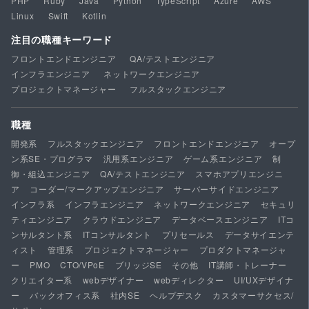
PHP
Ruby
Java
Python
TypeScript
Azure
AWS
Linux
Swift
Kotlin
注目の職種キーワード
フロントエンドエンジニア
QA/テストエンジニア
インフラエンジニア
ネットワークエンジニア
プロジェクトマネージャー
フルスタックエンジニア
職種
開発系
フルスタックエンジニア
フロントエンドエンジニア
オープ
ン系SE・プログラマ
汎用系エンジニア
ゲーム系エンジニア
制
御・組込エンジニア
QA/テストエンジニア
スマホアプリエンジニ
ア
コーダー/マークアップエンジニア
サーバーサイドエンジニア
インフラ系
インフラエンジニア
ネットワークエンジニア
セキュリ
ティエンジニア
クラウドエンジニア
データベースエンジニア
ITコ
ンサルタント系
ITコンサルタント
プリセールス
データサイエンテ
ィスト
管理系
プロジェクトマネージャー
プロダクトマネージャ
ー
PMO
CTO/VPoE
ブリッジSE
その他
IT講師・トレーナー
クリエイター系
webデザイナー
webディレクター
UI/UXデザイナ
ー
バックオフィス系
社内SE
ヘルプデスク
カスタマーサクセス/