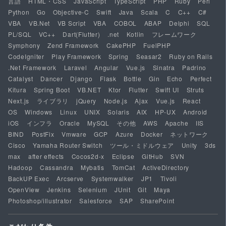
言語
HTML・CSS
JavaScript
TypeScript
PHP
Ruby
Perl
Python
Go
Objective-C
Swift
Java
Scala
C
C++
C#
VBA
VB.Net
VB Script
VBA
COBOL
ABAP
Delphi
SQL
PL/SQL
VC++
Dart(Flutter)
.net
Kotlin
フレームワーク
Symphony
Zend Framework
CakePHP
FuelPHP
CodeIgniter
Play Framework
Spring
Seasar2
Ruby on Rails
.Net Framework
Laravel
Angular
Vue.js
Sinatra
Padrino
Catalyst
Dancer
Django
Flask
Bottle
Gin
Echo
Perfect
Kitura
Spring Boot
VB.NET
Ktor
Flutter
Swift UI
Struts
Next.js
ライブラリ
jQuery
Node.js
Ajax
Vue.js
React
OS
Windows
Linux
UNIX
Solaris
AIX
HP-UX
Android
iOS
インフラ
Oracle
MySQL
その他
AWS
Apache
IIS
BIND
PostFix
Vmware
GCP
Azure
Docker
ネットワーク
Cisco
Yamaha Router Switch
ツール・ミドルウェア
Unity
3ds
max
after effects
Cocos2d-x
Eclipse
GitHub
SVN
Hadoop
Cassandra
Mybatis
TomCat
ActiveDirectory
BackUP Exec
Arcserve
Systemwalker
JP1
Tivoli
OpenView
Jenkins
Selenium
JUnit
Git
Maya
Photoshop/illustrator
Salesforce
SAP
SharePoint