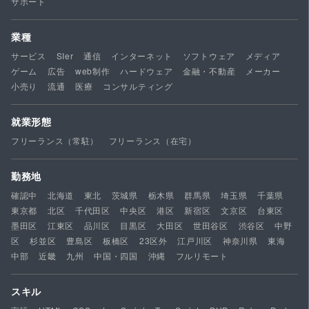
サポート
業種
サービス
SIer
通信
インターネット
ソフトウェア
メディア
ゲーム
広告
web制作
ハードウェア
金融・不動産
メーカー
小売り
流通
医療
コンサルティング
就業形態
フリーランス（常駐）
フリーランス（在宅）
勤務地
確認中
北海道
東北
茨城県
栃木県
群馬県
埼玉県
千葉県
東京都
北区
千代田区
中央区
港区
新宿区
文京区
台東区
墨田区
江東区
品川区
目黒区
大田区
世田谷区
渋谷区
中野
区
杉並区
豊島区
板橋区
23区外
江戸川区
神奈川県
東海
中部
近畿
九州
中国・四国
沖縄
フルリモート
スキル