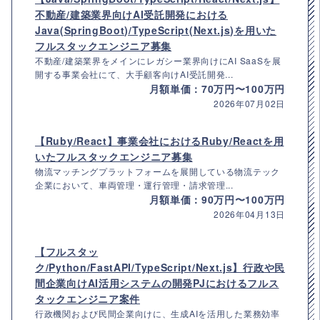
不動産/建築業界向けAI受託開発における
Java(SpringBoot)/TypeScript(Next.js)を用いた
フルスタックエンジニア募集
不動産/建築業界をメインにレガシー業界向けにAI SaaSを展
開する事業会社にて、大手顧客向けAI受託開発...
月額単価：70万円〜100万円
2026年07月02日
【Ruby/React】事業会社におけるRuby/Reactを用
いたフルスタックエンジニア募集
物流マッチングプラットフォームを展開している物流テック
企業において、車両管理・運行管理・請求管理...
月額単価：90万円〜100万円
2026年04月13日
【フルスタッ
ク/Python/FastAPI/TypeScript/Next.js】行政や民
間企業向けAI活用システムの開発PJにおけるフルス
タックエンジニア案件
行政機関および民間企業向けに、生成AIを活用した業務効率