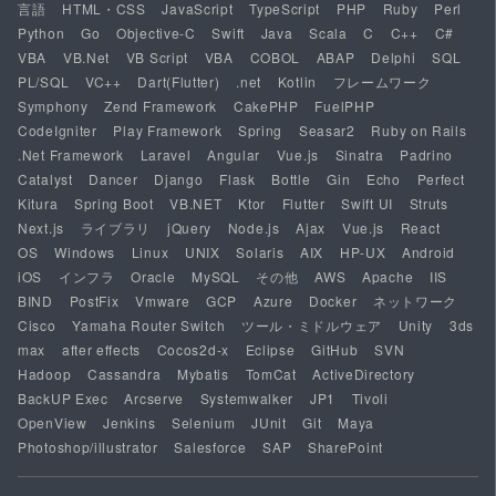
言語
HTML・CSS
JavaScript
TypeScript
PHP
Ruby
Perl
Python
Go
Objective-C
Swift
Java
Scala
C
C++
C#
VBA
VB.Net
VB Script
VBA
COBOL
ABAP
Delphi
SQL
PL/SQL
VC++
Dart(Flutter)
.net
Kotlin
フレームワーク
Symphony
Zend Framework
CakePHP
FuelPHP
CodeIgniter
Play Framework
Spring
Seasar2
Ruby on Rails
.Net Framework
Laravel
Angular
Vue.js
Sinatra
Padrino
Catalyst
Dancer
Django
Flask
Bottle
Gin
Echo
Perfect
Kitura
Spring Boot
VB.NET
Ktor
Flutter
Swift UI
Struts
Next.js
ライブラリ
jQuery
Node.js
Ajax
Vue.js
React
OS
Windows
Linux
UNIX
Solaris
AIX
HP-UX
Android
iOS
インフラ
Oracle
MySQL
その他
AWS
Apache
IIS
BIND
PostFix
Vmware
GCP
Azure
Docker
ネットワーク
Cisco
Yamaha Router Switch
ツール・ミドルウェア
Unity
3ds
max
after effects
Cocos2d-x
Eclipse
GitHub
SVN
Hadoop
Cassandra
Mybatis
TomCat
ActiveDirectory
BackUP Exec
Arcserve
Systemwalker
JP1
Tivoli
OpenView
Jenkins
Selenium
JUnit
Git
Maya
Photoshop/illustrator
Salesforce
SAP
SharePoint