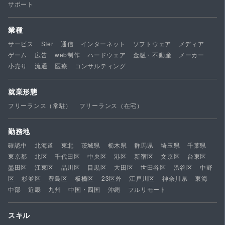
サポート
業種
サービス
SIer
通信
インターネット
ソフトウェア
メディア
ゲーム
広告
web制作
ハードウェア
金融・不動産
メーカー
小売り
流通
医療
コンサルティング
就業形態
フリーランス（常駐）
フリーランス（在宅）
勤務地
確認中
北海道
東北
茨城県
栃木県
群馬県
埼玉県
千葉県
東京都
北区
千代田区
中央区
港区
新宿区
文京区
台東区
墨田区
江東区
品川区
目黒区
大田区
世田谷区
渋谷区
中野
区
杉並区
豊島区
板橋区
23区外
江戸川区
神奈川県
東海
中部
近畿
九州
中国・四国
沖縄
フルリモート
スキル