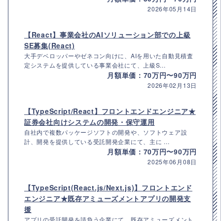
2026年05月14日
【React】事業会社のAIソリューション部での上級
SE募集(React)
大手デベロッパーやゼネコン向けに、AIを用いた自動見積査
定システムを提供している事業会社にて、上級S...
月額単価：70万円〜90万円
2026年02月13日
【TypeScript/React】フロントエンドエンジニア★
証券会社向けシステムの開発・保守運用
自社内で複数パッケージソフトの開発や、ソフトウェア設
計、開発を提供している受託開発企業にて、主に ...
月額単価：70万円〜90万円
2025年06月08日
【TypeScript(React.js/Next.js)】フロントエンド
エンジニア★既存アミューズメントアプリの開発支
援
アプリの受託開発を請負う企業にて、既存アミューズメント