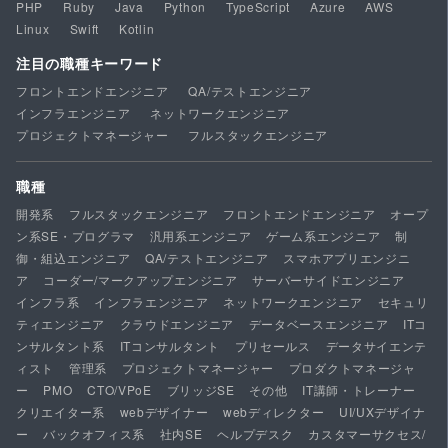
PHP
Ruby
Java
Python
TypeScript
Azure
AWS
Linux
Swift
Kotlin
注目の職種キーワード
フロントエンドエンジニア
QA/テストエンジニア
インフラエンジニア
ネットワークエンジニア
プロジェクトマネージャー
フルスタックエンジニア
職種
開発系
フルスタックエンジニア
フロントエンドエンジニア
オープ
ン系SE・プログラマ
汎用系エンジニア
ゲーム系エンジニア
制
御・組込エンジニア
QA/テストエンジニア
スマホアプリエンジニ
ア
コーダー/マークアップエンジニア
サーバーサイドエンジニア
インフラ系
インフラエンジニア
ネットワークエンジニア
セキュリ
ティエンジニア
クラウドエンジニア
データベースエンジニア
ITコ
ンサルタント系
ITコンサルタント
プリセールス
データサイエンテ
ィスト
管理系
プロジェクトマネージャー
プロダクトマネージャ
ー
PMO
CTO/VPoE
ブリッジSE
その他
IT講師・トレーナー
クリエイター系
webデザイナー
webディレクター
UI/UXデザイナ
ー
バックオフィス系
社内SE
ヘルプデスク
カスタマーサクセス/