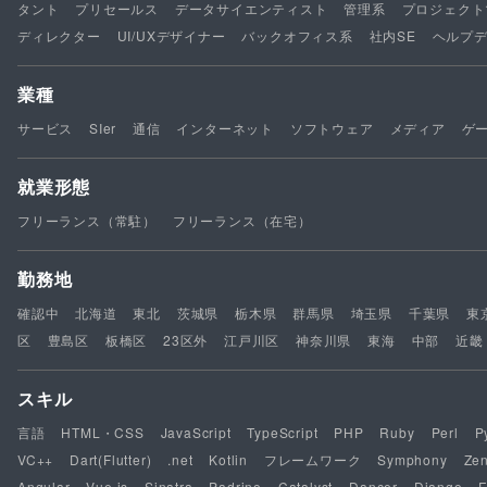
タント
プリセールス
データサイエンティスト
管理系
プロジェクト
ディレクター
UI/UXデザイナー
バックオフィス系
社内SE
ヘルプ
業種
サービス
SIer
通信
インターネット
ソフトウェア
メディア
ゲ
就業形態
フリーランス（常駐）
フリーランス（在宅）
勤務地
確認中
北海道
東北
茨城県
栃木県
群馬県
埼玉県
千葉県
東
区
豊島区
板橋区
23区外
江戸川区
神奈川県
東海
中部
近畿
スキル
言語
HTML・CSS
JavaScript
TypeScript
PHP
Ruby
Perl
P
VC++
Dart(Flutter)
.net
Kotlin
フレームワーク
Symphony
Ze
Angular
Vue.js
Sinatra
Padrino
Catalyst
Dancer
Django
F