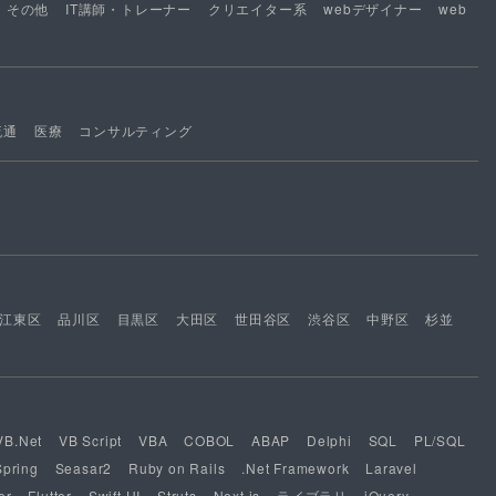
その他
IT講師・トレーナー
クリエイター系
webデザイナー
web
流通
医療
コンサルティング
江東区
品川区
目黒区
大田区
世田谷区
渋谷区
中野区
杉並
VB.Net
VB Script
VBA
COBOL
ABAP
Delphi
SQL
PL/SQL
Spring
Seasar2
Ruby on Rails
.Net Framework
Laravel
or
Flutter
Swift UI
Struts
Next.js
ライブラリ
jQuery