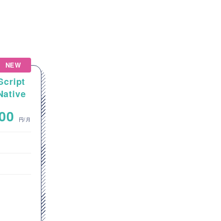
NEW
NEW
Script
【Salesforce】金融業向け
tive
Salesforce機能追加・拡張開
アプリ
発案件
~
000
800,000
円/月
円/月
フロントエンドエンジニア
オープン系SE・プログラマ
東京都
JavaScript
GitHub
Git