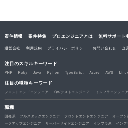
案件情報
案件特集
プロエンジニアとは
無料サポート
運営会社
利用規約
プライバシーポリシー
お問い合わせ
企
注目のスキルキーワード
PHP
Ruby
Java
Python
TypeScript
Azure
AWS
Linu
注目の職種キーワード
フロントエンドエンジニア
QA/テストエンジニア
インフラエンジニ
職種
開発系
フルスタックエンジニア
フロントエンドエンジニア
オープン
ークアップエンジニア
サーバーサイドエンジニア
インフラ系
インフ