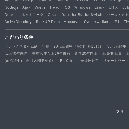
Node.js
Ajax
Vue.js
React
OS
Windows
Linux
UNIX
Sol
Docker
ネットワーク
Cisco
Yamaha Router Switch
ツール・ミド
ActiveDirectory
BackUP Exec
Arcserve
Systemwalker
JP1
Tiv
こだわり条件
フレックスタイム制
年齢
20代活躍中（平均年齢20代）
30代活躍中
以上10年未満
設立10年以上20年未満
設立20年以上
上場/非上場
(or活躍中)
自社内開発が多い
BtoC向け
未経験歓迎
リモートワーク
フリー