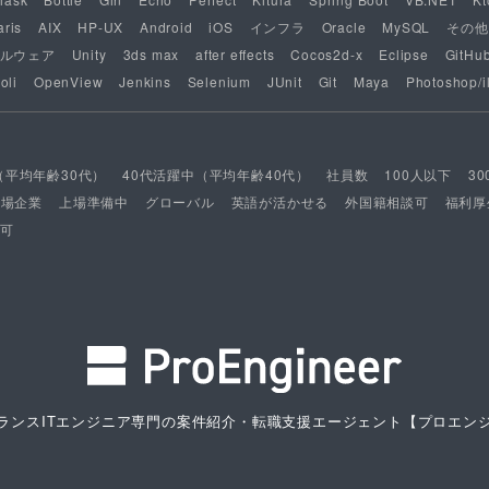
aris
AIX
HP-UX
Android
iOS
インフラ
Oracle
MySQL
その他
ルウェア
Unity
3ds max
after effects
Cocos2d-x
Eclipse
GitHu
oli
OpenView
Jenkins
Selenium
JUnit
Git
Maya
Photoshop/il
（平均年齢30代）
40代活躍中（平均年齢40代）
社員数
100人以下
3
上場企業
上場準備中
グローバル
英語が活かせる
外国籍相談可
福利厚
可
ランスITエンジニア専門の案件紹介・転職支援エージェント
【プロエン