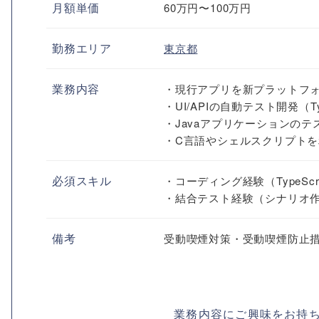
月額単価
60万円〜100万円
勤務エリア
東京都
業務内容
・現行アプリを新プラットフォー
・UI/APIの自動テスト開発（TypeS
・Javaアプリケーションのテスト（JS
・C言語やシェルスクリプト
必須スキル
・コーディング経験（TypeScrip
・結合テスト経験（シナリオ
備考
受動喫煙対策・受動喫煙防止
業務内容にご興味をお持