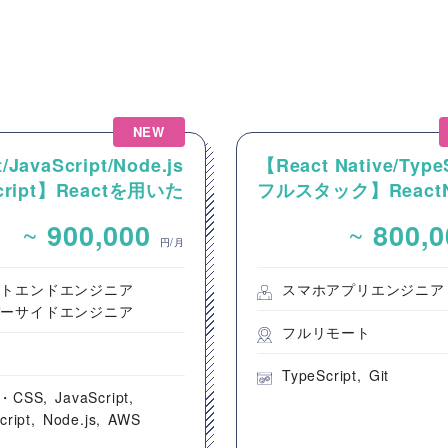
NEW
/JavaScript/Node.js
【React Native/Type
Script】Reactを用いた
フルスタック】ReactNa
ンテンツ配信システム
を用いた新規モバイル
~
~
900,000
800,
ントエンド開発案件
開発案件
円/月
ントエンドエンジニア
スマホアプリエンジニア
バーサイドエンジニア
フルリモート
都
TypeScript
Git
・CSS
JavaScript
cript
Node.js
AWS