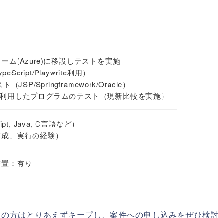
ム(Azure)に移設しテストを実施
cript/Playwrite利用）
P/Springframework/Oracle）
を利用したプログラムのテスト（現新比較を実施）
t, Java, C言語など）
作成、実行の経験）
措置：有り
ちの方はとりあえずキープし、案件への申し込みをぜひ検