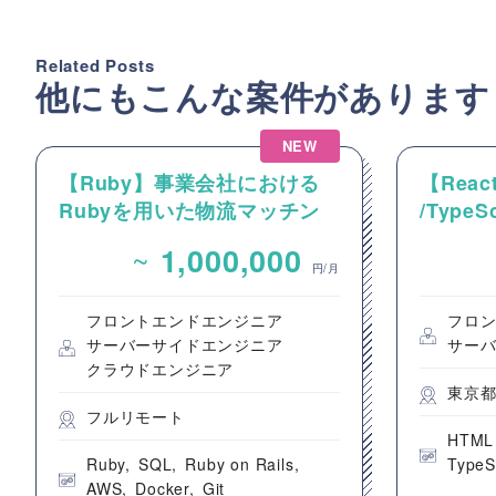
Related Posts
他にもこんな案件があります
NEW
【Ruby】事業会社における
【React
Rubyを用いた物流マッチン
/Type
グプラットフォームのバック
動画コ
~
1,000,000
エンドエンジニア募集
のフロ
円/月
フロントエンドエンジニア
フロ
サーバーサイドエンジニア
サー
クラウドエンジニア
東京
フルリモート
HTML
Ruby
SQL
Ruby on Rails
TypeS
AWS
Docker
Git