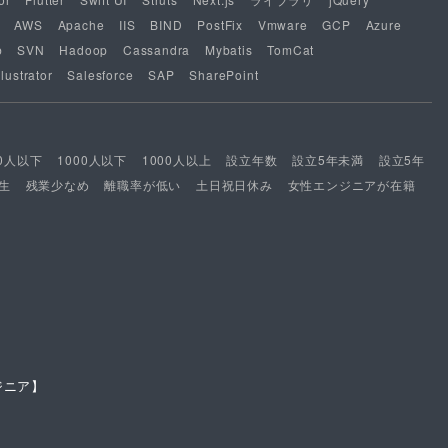
AWS
Apache
IIS
BIND
PostFix
Vmware
GCP
Azure
b
SVN
Hadoop
Cassandra
Mybatis
TomCat
lustrator
Salesforce
SAP
SharePoint
00人以下
1000人以下
1000人以上
設立年数
設立5年未満
設立5年
生
残業少なめ
離職率が低い
土日祝日休み
女性エンジニアが在籍
ジニア】