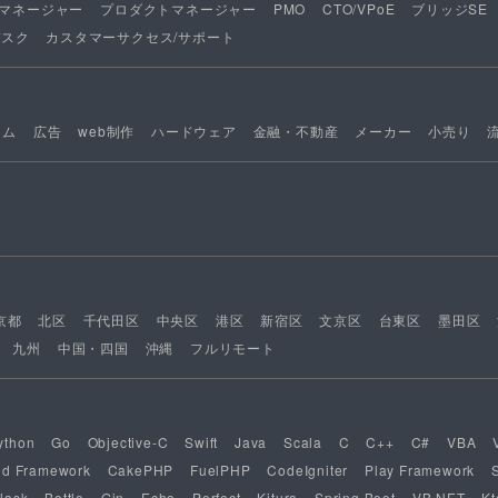
マネージャー
プロダクトマネージャー
PMO
CTO/VPoE
ブリッジSE
デスク
カスタマーサクセス/サポート
ーム
広告
web制作
ハードウェア
金融・不動産
メーカー
小売り
京都
北区
千代田区
中央区
港区
新宿区
文京区
台東区
墨田区
九州
中国・四国
沖縄
フルリモート
ython
Go
Objective-C
Swift
Java
Scala
C
C++
C#
VBA
nd Framework
CakePHP
FuelPHP
CodeIgniter
Play Framework
lask
Bottle
Gin
Echo
Perfect
Kitura
Spring Boot
VB.NET
Kt