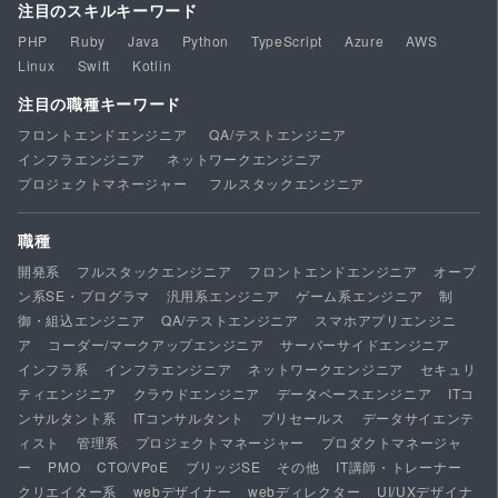
注目のスキルキーワード
PHP
Ruby
Java
Python
TypeScript
Azure
AWS
Linux
Swift
Kotlin
注目の職種キーワード
フロントエンドエンジニア
QA/テストエンジニア
インフラエンジニア
ネットワークエンジニア
プロジェクトマネージャー
フルスタックエンジニア
職種
開発系
フルスタックエンジニア
フロントエンドエンジニア
オープ
ン系SE・プログラマ
汎用系エンジニア
ゲーム系エンジニア
制
御・組込エンジニア
QA/テストエンジニア
スマホアプリエンジニ
ア
コーダー/マークアップエンジニア
サーバーサイドエンジニア
インフラ系
インフラエンジニア
ネットワークエンジニア
セキュリ
ティエンジニア
クラウドエンジニア
データベースエンジニア
ITコ
ンサルタント系
ITコンサルタント
プリセールス
データサイエンテ
ィスト
管理系
プロジェクトマネージャー
プロダクトマネージャ
ー
PMO
CTO/VPoE
ブリッジSE
その他
IT講師・トレーナー
クリエイター系
webデザイナー
webディレクター
UI/UXデザイナ