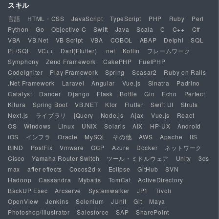
スキル
言語
HTML・CSS
JavaScript
TypeScript
PHP
Ruby
Perl
Python
Go
Objective-C
Swift
Java
Scala
C
C++
C#
VBA
VB.Net
VB Script
VBA
COBOL
ABAP
Delphi
SQL
PL/SQL
VC++
Dart(Flutter)
.net
Kotlin
フレームワーク
Symphony
Zend Framework
CakePHP
FuelPHP
CodeIgniter
Play Framework
Spring
Seasar2
Ruby on Rails
.Net Framework
Laravel
Angular
Vue.js
Sinatra
Padrino
Catalyst
Dancer
Django
Flask
Bottle
Gin
Echo
Perfect
Kitura
Spring Boot
VB.NET
Ktor
Flutter
Swift UI
Struts
Next.js
ライブラリ
jQuery
Node.js
Ajax
Vue.js
React
OS
Windows
Linux
UNIX
Solaris
AIX
HP-UX
Android
iOS
インフラ
Oracle
MySQL
その他
AWS
Apache
IIS
BIND
PostFix
Vmware
GCP
Azure
Docker
ネットワーク
Cisco
Yamaha Router Switch
ツール・ミドルウェア
Unity
3ds
max
after effects
Cocos2d-x
Eclipse
GitHub
SVN
Hadoop
Cassandra
Mybatis
TomCat
ActiveDirectory
BackUP Exec
Arcserve
Systemwalker
JP1
Tivoli
OpenView
Jenkins
Selenium
JUnit
Git
Maya
Photoshop/illustrator
Salesforce
SAP
SharePoint