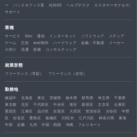
ー
バックオフィス系
社内SE
ヘルプデスク
カスタマーサクセス/
サポート
業種
サービス
SIer
通信
インターネット
ソフトウェア
メディア
ゲーム
広告
web制作
ハードウェア
金融・不動産
メーカー
小売り
流通
医療
コンサルティング
就業形態
フリーランス（常駐）
フリーランス（在宅）
勤務地
確認中
北海道
東北
茨城県
栃木県
群馬県
埼玉県
千葉県
東京都
北区
千代田区
中央区
港区
新宿区
文京区
台東区
墨田区
江東区
品川区
目黒区
大田区
世田谷区
渋谷区
中野
区
杉並区
豊島区
板橋区
23区外
江戸川区
神奈川県
東海
中部
近畿
九州
中国・四国
沖縄
フルリモート