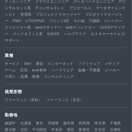
ティエンジニア
クラウドエンジニア
データベースエンジニア
ITコ
ンサルタント系
ITコンサルタント
プリセールス
データサイエンテ
ィスト
管理系
プロジェクトマネージャー
プロダクトマネージャ
ー
PMO
CTO/VPoE
ブリッジSE
その他
IT講師・トレーナー
クリエイター系
webデザイナー
webディレクター
UI/UXデザイナ
ー
バックオフィス系
社内SE
ヘルプデスク
カスタマーサクセス/
サポート
業種
サービス
SIer
通信
インターネット
ソフトウェア
メディア
ゲーム
広告
web制作
ハードウェア
金融・不動産
メーカー
小売り
流通
医療
コンサルティング
就業形態
フリーランス（常駐）
フリーランス（在宅）
勤務地
確認中
北海道
東北
茨城県
栃木県
群馬県
埼玉県
千葉県
東京都
北区
千代田区
中央区
港区
新宿区
文京区
台東区