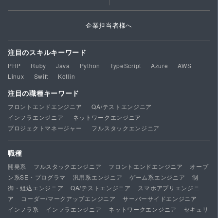
企業担当者様へ
注目のスキルキーワード
PHP
Ruby
Java
Python
TypeScript
Azure
AWS
Linux
Swift
Kotlin
注目の職種キーワード
フロントエンドエンジニア
QA/テストエンジニア
インフラエンジニア
ネットワークエンジニア
プロジェクトマネージャー
フルスタックエンジニア
職種
開発系
フルスタックエンジニア
フロントエンドエンジニア
オープ
ン系SE・プログラマ
汎用系エンジニア
ゲーム系エンジニア
制
御・組込エンジニア
QA/テストエンジニア
スマホアプリエンジニ
ア
コーダー/マークアップエンジニア
サーバーサイドエンジニア
インフラ系
インフラエンジニア
ネットワークエンジニア
セキュリ