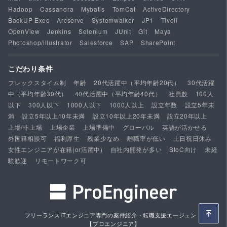
Hadoop
Cassandra
Mybatis
TomCat
ActiveDirectory
BackUP Exec
Arcserve
Systemwalker
JP1
Tivoli
OpenView
Jenkins
Selenium
JUnit
Git
Maya
Photoshop/illustrator
Salesforce
SAP
SharePoint
こだわり条件
フレックスタイム制
年齢
20代活躍中（平均年齢20代）
30代活躍
中（平均年齢30代）
40代活躍中（平均年齢40代）
社員数
100人
以下
300人以下
1000人以下
1000人以上
設立年数
設立5年未
満
設立5年以上10年未満
設立10年以上20年未満
設立20年以上
上場/非上場
上場企業
上場準備中
グローバル
英語が活かせる
外国籍相談可
福利厚生
残業少なめ
離職率が低い
土日祝日休み
女性エンジニアが在籍(or活躍中)
自社内開発が多い
BtoC向け
未経
験歓迎
リモートワーク可
フリーランスITエンジニア専門の案件紹介・転職支援エージェント
【プロエンジニア】