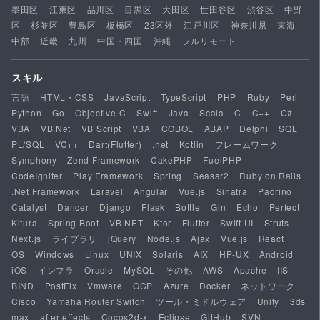
墨田区
江東区
品川区
目黒区
大田区
世田谷区
渋谷区
中野
区
杉並区
豊島区
板橋区
23区外
江戸川区
神奈川県
東海
中部
近畿
九州
中国・四国
沖縄
フルリモート
スキル
言語
HTML・CSS
JavaScript
TypeScript
PHP
Ruby
Perl
Python
Go
Objective-C
Swift
Java
Scala
C
C++
C#
VBA
VB.Net
VB Script
VBA
COBOL
ABAP
Delphi
SQL
PL/SQL
VC++
Dart(Flutter)
.net
Kotlin
フレームワーク
Symphony
Zend Framework
CakePHP
FuelPHP
CodeIgniter
Play Framework
Spring
Seasar2
Ruby on Rails
.Net Framework
Laravel
Angular
Vue.js
Sinatra
Padrino
Catalyst
Dancer
Django
Flask
Bottle
Gin
Echo
Perfect
Kitura
Spring Boot
VB.NET
Ktor
Flutter
Swift UI
Struts
Next.js
ライブラリ
jQuery
Node.js
Ajax
Vue.js
React
OS
Windows
Linux
UNIX
Solaris
AIX
HP-UX
Android
iOS
インフラ
Oracle
MySQL
その他
AWS
Apache
IIS
BIND
PostFix
Vmware
GCP
Azure
Docker
ネットワーク
Cisco
Yamaha Router Switch
ツール・ミドルウェア
Unity
3ds
max
after effects
Cocos2d-x
Eclipse
GitHub
SVN