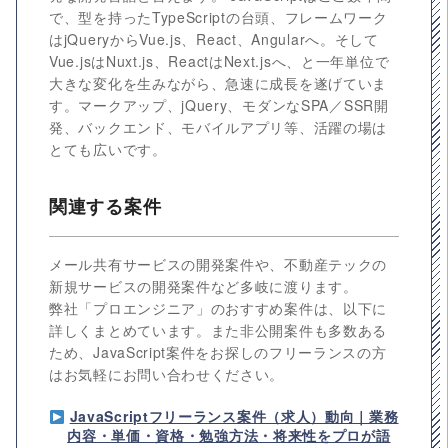
で、型を持ったTypeScriptの台頭、フレームワーク
はjQueryからVue.js、React、Angularへ。そして
Vue.jsはNuxt.js、ReactはNext.jsへ、と一年単位で
大きな変化を生みながら、急速に成長を遂げていま
す。マークアップ、jQuery、モダンなSPA／SSR開
発、バックエンド、モバイルアプリ等、活躍の場は
とても広いです。
関連する案件
メール共有サービスの開発案件や、不動産テックの
新規サービスの開発案件など多岐に渡ります。
弊社「プロエンジニア」のおすすめ案件は、以下に
詳しくまとめています。また非公開案件も多数ある
ため、JavaScript案件をお探しのフリーランスの方
はお気軽にお問い合わせください。
JavaScriptフリーランス案件（求人）動向｜業務
内容・単価・資格・勉強方法・将来性をプロが語