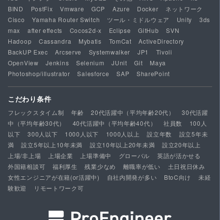
BIND
PostFix
Vmware
GCP
Azure
Docker
ネットワーク
Cisco
Yamaha Router Switch
ツール・ミドルウェア
Unity
3ds
max
after effects
Cocos2d-x
Eclipse
GitHub
SVN
Hadoop
Cassandra
Mybatis
TomCat
ActiveDirectory
BackUP Exec
Arcserve
Systemwalker
JP1
Tivoli
OpenView
Jenkins
Selenium
JUnit
Git
Maya
Photoshop/illustrator
Salesforce
SAP
SharePoint
こだわり条件
フレックスタイム制
年齢
20代活躍中（平均年齢20代）
30代活躍
中（平均年齢30代）
40代活躍中（平均年齢40代）
社員数
100人
以下
300人以下
1000人以下
1000人以上
設立年数
設立5年未
満
設立5年以上10年未満
設立10年以上20年未満
設立20年以上
上場/非上場
上場企業
上場準備中
グローバル
英語が活かせる
外国籍相談可
福利厚生
残業少なめ
離職率が低い
土日祝日休み
女性エンジニアが在籍(or活躍中)
自社内開発が多い
BtoC向け
未経
験歓迎
リモートワーク可