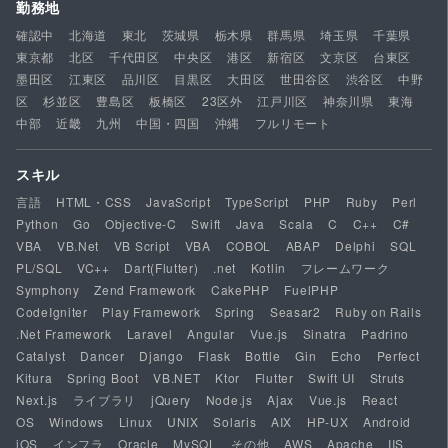
勤務地
確認中
北海道
東北
茨城県
栃木県
群馬県
埼玉県
千葉県
東京都
北区
千代田区
中央区
港区
新宿区
文京区
台東区
墨田区
江東区
品川区
目黒区
大田区
世田谷区
渋谷区
中野
区
杉並区
豊島区
板橋区
23区外
江戸川区
神奈川県
東海
中部
近畿
九州
中国・四国
沖縄
フルリモート
スキル
言語
HTML・CSS
JavaScript
TypeScript
PHP
Ruby
Perl
Python
Go
Objective-C
Swift
Java
Scala
C
C++
C#
VBA
VB.Net
VB Script
VBA
COBOL
ABAP
Delphi
SQL
PL/SQL
VC++
Dart(Flutter)
.net
Kotlin
フレームワーク
Symphony
Zend Framework
CakePHP
FuelPHP
CodeIgniter
Play Framework
Spring
Seasar2
Ruby on Rails
.Net Framework
Laravel
Angular
Vue.js
Sinatra
Padrino
Catalyst
Dancer
Django
Flask
Bottle
Gin
Echo
Perfect
Kitura
Spring Boot
VB.NET
Ktor
Flutter
Swift UI
Struts
Next.js
ライブラリ
jQuery
Node.js
Ajax
Vue.js
React
OS
Windows
Linux
UNIX
Solaris
AIX
HP-UX
Android
iOS
インフラ
Oracle
MySQL
その他
AWS
Apache
IIS