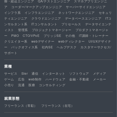
御・組込エンジニア
QA/テストエンジニア
スマホアプリエンジニ
ア
コーダー/マークアップエンジニア
サーバーサイドエンジニア
インフラ系
インフラエンジニア
ネットワークエンジニア
セキュリ
ティエンジニア
クラウドエンジニア
データベースエンジニア
ITコ
ンサルタント系
ITコンサルタント
プリセールス
データサイエンテ
ィスト
管理系
プロジェクトマネージャー
プロダクトマネージャ
ー
PMO
CTO/VPoE
ブリッジSE
その他
IT講師・トレーナー
クリエイター系
webデザイナー
webディレクター
UI/UXデザイナ
ー
バックオフィス系
社内SE
ヘルプデスク
カスタマーサクセス/
サポート
業種
サービス
SIer
通信
インターネット
ソフトウェア
メディア
ゲーム
広告
web制作
ハードウェア
金融・不動産
メーカー
小売り
流通
医療
コンサルティング
就業形態
フリーランス（常駐）
フリーランス（在宅）