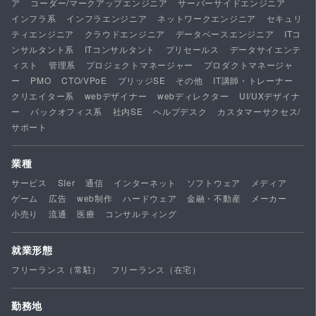
ア
コーダー/マークアップエンジニア
サーバーサイドエンジニア
インフラ系
インフラエンジニア
ネットワークエンジニア
セキュリ
ティエンジニア
クラウドエンジニア
データベースエンジニア
ITコ
ンサルタント系
ITコンサルタント
プリセールス
データサイエンテ
ィスト
管理系
プロジェクトマネージャー
プロダクトマネージャ
ー
PMO
CTO/VPoE
ブリッジSE
その他
IT講師・トレーナー
クリエイター系
webデザイナー
webディレクター
UI/UXデザイナ
ー
バックオフィス系
社内SE
ヘルプデスク
カスタマーサクセス/
サポート
業種
サービス
SIer
通信
インターネット
ソフトウェア
メディア
ゲーム
広告
web制作
ハードウェア
金融・不動産
メーカー
小売り
流通
医療
コンサルティング
就業形態
フリーランス（常駐）
フリーランス（在宅）
勤務地