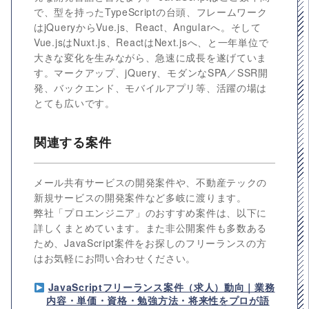
で、型を持ったTypeScriptの台頭、フレームワーク
はjQueryからVue.js、React、Angularへ。そして
Vue.jsはNuxt.js、ReactはNext.jsへ、と一年単位で
大きな変化を生みながら、急速に成長を遂げていま
す。マークアップ、jQuery、モダンなSPA／SSR開
発、バックエンド、モバイルアプリ等、活躍の場は
とても広いです。
関連する案件
メール共有サービスの開発案件や、不動産テックの
新規サービスの開発案件など多岐に渡ります。
弊社「プロエンジニア」のおすすめ案件は、以下に
詳しくまとめています。また非公開案件も多数ある
ため、JavaScript案件をお探しのフリーランスの方
はお気軽にお問い合わせください。
JavaScriptフリーランス案件（求人）動向｜業務
内容・単価・資格・勉強方法・将来性をプロが語