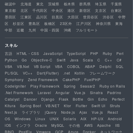
確認中
北海道
東北
茨城県
栃木県
群馬県
埼玉県
千葉県
東京都
北区
千代田区
中央区
港区
新宿区
文京区
台東区
墨田区
江東区
品川区
目黒区
大田区
世田谷区
渋谷区
中野
区
杉並区
豊島区
板橋区
23区外
江戸川区
神奈川県
東海
中部
近畿
九州
中国・四国
沖縄
フルリモート
スキル
言語
HTML・CSS
JavaScript
TypeScript
PHP
Ruby
Perl
Python
Go
Objective-C
Swift
Java
Scala
C
C++
C#
VBA
VB.Net
VB Script
VBA
COBOL
ABAP
Delphi
SQL
PL/SQL
VC++
Dart(Flutter)
.net
Kotlin
フレームワーク
Symphony
Zend Framework
CakePHP
FuelPHP
CodeIgniter
Play Framework
Spring
Seasar2
Ruby on Rails
.Net Framework
Laravel
Angular
Vue.js
Sinatra
Padrino
Catalyst
Dancer
Django
Flask
Bottle
Gin
Echo
Perfect
Kitura
Spring Boot
VB.NET
Ktor
Flutter
Swift UI
Struts
Next.js
ライブラリ
jQuery
Node.js
Ajax
Vue.js
React
OS
Windows
Linux
UNIX
Solaris
AIX
HP-UX
Android
iOS
インフラ
Oracle
MySQL
その他
AWS
Apache
IIS
BIND
PostFix
Vmware
GCP
Azure
Docker
ネットワーク