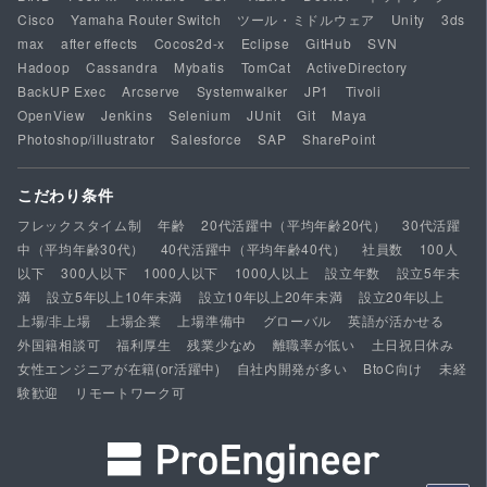
Cisco
Yamaha Router Switch
ツール・ミドルウェア
Unity
3ds
max
after effects
Cocos2d-x
Eclipse
GitHub
SVN
Hadoop
Cassandra
Mybatis
TomCat
ActiveDirectory
BackUP Exec
Arcserve
Systemwalker
JP1
Tivoli
OpenView
Jenkins
Selenium
JUnit
Git
Maya
Photoshop/illustrator
Salesforce
SAP
SharePoint
こだわり条件
フレックスタイム制
年齢
20代活躍中（平均年齢20代）
30代活躍
中（平均年齢30代）
40代活躍中（平均年齢40代）
社員数
100人
以下
300人以下
1000人以下
1000人以上
設立年数
設立5年未
満
設立5年以上10年未満
設立10年以上20年未満
設立20年以上
上場/非上場
上場企業
上場準備中
グローバル
英語が活かせる
外国籍相談可
福利厚生
残業少なめ
離職率が低い
土日祝日休み
女性エンジニアが在籍(or活躍中)
自社内開発が多い
BtoC向け
未経
験歓迎
リモートワーク可