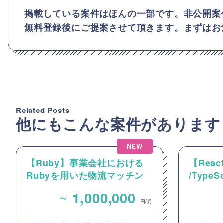
掲載している案件はほんの一部です。非公開案
無料登録後にご提案させて頂きます。まずはお
Related Posts
他にもこんな案件があります
NEW
【Ruby】事業会社における
【React
Rubyを用いた物流マッチン
/Type
グプラットフォームのバック
動画コ
~
1,000,000
エンドエンジニア募集
のフロ
円/月