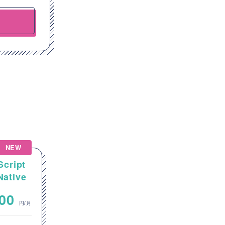
NEW
NEW
Script
【Salesforce】金融業向け
tive
Salesforce機能追加・拡張開
アプリ
発案件
~
000
800,000
円/月
円/月