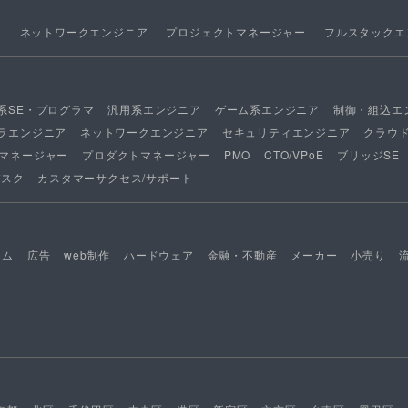
ア
ネットワークエンジニア
プロジェクトマネージャー
フルスタックエ
系SE・プログラマ
汎用系エンジニア
ゲーム系エンジニア
制御・組込エ
ラエンジニア
ネットワークエンジニア
セキュリティエンジニア
クラウ
マネージャー
プロダクトマネージャー
PMO
CTO/VPoE
ブリッジSE
デスク
カスタマーサクセス/サポート
ーム
広告
web制作
ハードウェア
金融・不動産
メーカー
小売り