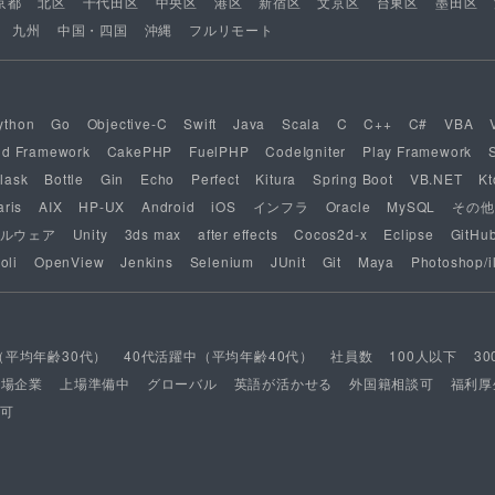
京都
北区
千代田区
中央区
港区
新宿区
文京区
台東区
墨田区
九州
中国・四国
沖縄
フルリモート
ython
Go
Objective-C
Swift
Java
Scala
C
C++
C#
VBA
nd Framework
CakePHP
FuelPHP
CodeIgniter
Play Framework
lask
Bottle
Gin
Echo
Perfect
Kitura
Spring Boot
VB.NET
Kt
aris
AIX
HP-UX
Android
iOS
インフラ
Oracle
MySQL
その他
ルウェア
Unity
3ds max
after effects
Cocos2d-x
Eclipse
GitHu
oli
OpenView
Jenkins
Selenium
JUnit
Git
Maya
Photoshop/il
（平均年齢30代）
40代活躍中（平均年齢40代）
社員数
100人以下
3
上場企業
上場準備中
グローバル
英語が活かせる
外国籍相談可
福利厚
可