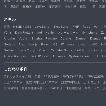
確認中
北海道
東北
茨城県
栃木県
群馬県
埼玉県
千葉県
東
区
豊島区
板橋区
23区外
江戸川区
神奈川県
東海
中部
近畿
スキル
言語
HTML・CSS
JavaScript
TypeScript
PHP
Ruby
Perl
P
VC++
Dart(Flutter)
.net
Kotlin
フレームワーク
Symphony
Ze
Angular
Vue.js
Sinatra
Padrino
Catalyst
Dancer
Django
F
Node.js
Ajax
Vue.js
React
OS
Windows
Linux
UNIX
Sol
Docker
ネットワーク
Cisco
Yamaha Router Switch
ツール・ミド
ActiveDirectory
BackUP Exec
Arcserve
Systemwalker
JP1
Tiv
こだわり条件
フレックスタイム制
年齢
20代活躍中（平均年齢20代）
30代活躍中
以上10年未満
設立10年以上20年未満
設立20年以上
上場/非上場
(or活躍中)
自社内開発が多い
BtoC向け
未経験歓迎
リモートワーク