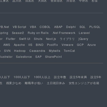
江東区
品川区
目黒区
大田区
世田谷区
渋谷区
中野区
杉並
VB.Net
VB Script
VBA
COBOL
ABAP
Delphi
SQL
PL/SQL
Spring
Seasar2
Ruby on Rails
.Net Framework
Laravel
or
Flutter
Swift UI
Struts
Next.js
ライブラリ
jQuery
AWS
Apache
IIS
BIND
PostFix
Vmware
GCP
Azure
b
SVN
Hadoop
Cassandra
Mybatis
TomCat
lustrator
Salesforce
SAP
SharePoint
00人以下
1000人以下
1000人以上
設立年数
設立5年未満
設立5年
生
残業少なめ
離職率が低い
土日祝日休み
女性エンジニアが在籍