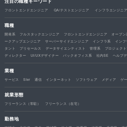
注目の職種キーワード
フロントエンドエンジニア
QA/テストエンジニア
インフラエンジニ
職種
開発系
フルスタックエンジニア
フロントエンドエンジニア
オープン
ークアップエンジニア
サーバーサイドエンジニア
インフラ系
インフ
タント
プリセールス
データサイエンティスト
管理系
プロジェクト
ディレクター
UI/UXデザイナー
バックオフィス系
社内SE
ヘルプ
業種
サービス
SIer
通信
インターネット
ソフトウェア
メディア
ゲ
就業形態
フリーランス（常駐）
フリーランス（在宅）
勤務地