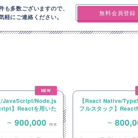
件も多数ございますので、
無料会員登録
気軽にご連絡ください。
NEW
/JavaScript/Node.js
【React Native/Type
Script】Reactを用いた
フルスタック】ReactNa
ンテンツ配信システム
を用いた新規モバイル
~
~
900,000
800,
ントエンド開発案件
開発案件
円/月