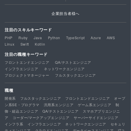
企業担当者様へ
注目のスキルキーワード
PHP
Ruby
Java
Python
TypeScript
Azure
AWS
Linux
Swift
Kotlin
注目の職種キーワード
フロントエンドエンジニア
QA/テストエンジニア
インフラエンジニア
ネットワークエンジニア
プロジェクトマネージャー
フルスタックエンジニア
職種
開発系
フルスタックエンジニア
フロントエンドエンジニア
オープ
ン系SE・プログラマ
汎用系エンジニア
ゲーム系エンジニア
制
御・組込エンジニア
QA/テストエンジニア
スマホアプリエンジニ
ア
コーダー/マークアップエンジニア
サーバーサイドエンジニア
インフラ系
インフラエンジニア
ネットワークエンジニア
セキュリ
ティエンジニア
クラウドエンジニア
データベースエンジニア
ITコ