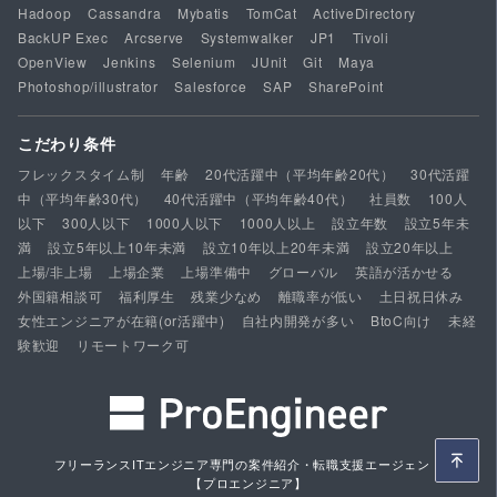
Hadoop
Cassandra
Mybatis
TomCat
ActiveDirectory
BackUP Exec
Arcserve
Systemwalker
JP1
Tivoli
OpenView
Jenkins
Selenium
JUnit
Git
Maya
Photoshop/illustrator
Salesforce
SAP
SharePoint
こだわり条件
フレックスタイム制
年齢
20代活躍中（平均年齢20代）
30代活躍
中（平均年齢30代）
40代活躍中（平均年齢40代）
社員数
100人
以下
300人以下
1000人以下
1000人以上
設立年数
設立5年未
満
設立5年以上10年未満
設立10年以上20年未満
設立20年以上
上場/非上場
上場企業
上場準備中
グローバル
英語が活かせる
外国籍相談可
福利厚生
残業少なめ
離職率が低い
土日祝日休み
女性エンジニアが在籍(or活躍中)
自社内開発が多い
BtoC向け
未経
験歓迎
リモートワーク可
フリーランスITエンジニア専門の案件紹介・転職支援エージェント
【プロエンジニア】