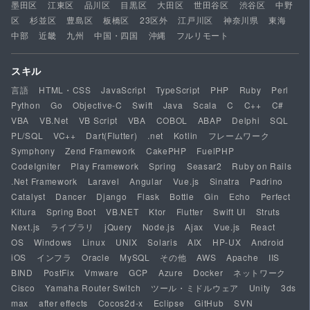
墨田区
江東区
品川区
目黒区
大田区
世田谷区
渋谷区
中野
区
杉並区
豊島区
板橋区
23区外
江戸川区
神奈川県
東海
中部
近畿
九州
中国・四国
沖縄
フルリモート
スキル
言語
HTML・CSS
JavaScript
TypeScript
PHP
Ruby
Perl
Python
Go
Objective-C
Swift
Java
Scala
C
C++
C#
VBA
VB.Net
VB Script
VBA
COBOL
ABAP
Delphi
SQL
PL/SQL
VC++
Dart(Flutter)
.net
Kotlin
フレームワーク
Symphony
Zend Framework
CakePHP
FuelPHP
CodeIgniter
Play Framework
Spring
Seasar2
Ruby on Rails
.Net Framework
Laravel
Angular
Vue.js
Sinatra
Padrino
Catalyst
Dancer
Django
Flask
Bottle
Gin
Echo
Perfect
Kitura
Spring Boot
VB.NET
Ktor
Flutter
Swift UI
Struts
Next.js
ライブラリ
jQuery
Node.js
Ajax
Vue.js
React
OS
Windows
Linux
UNIX
Solaris
AIX
HP-UX
Android
iOS
インフラ
Oracle
MySQL
その他
AWS
Apache
IIS
BIND
PostFix
Vmware
GCP
Azure
Docker
ネットワーク
Cisco
Yamaha Router Switch
ツール・ミドルウェア
Unity
3ds
max
after effects
Cocos2d-x
Eclipse
GitHub
SVN