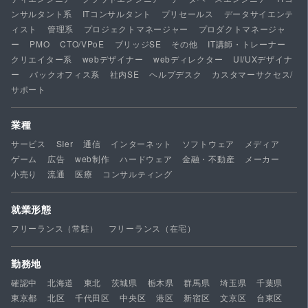
ンサルタント系
ITコンサルタント
プリセールス
データサイエンテ
ィスト
管理系
プロジェクトマネージャー
プロダクトマネージャ
ー
PMO
CTO/VPoE
ブリッジSE
その他
IT講師・トレーナー
クリエイター系
webデザイナー
webディレクター
UI/UXデザイナ
ー
バックオフィス系
社内SE
ヘルプデスク
カスタマーサクセス/
サポート
業種
サービス
SIer
通信
インターネット
ソフトウェア
メディア
ゲーム
広告
web制作
ハードウェア
金融・不動産
メーカー
小売り
流通
医療
コンサルティング
就業形態
フリーランス（常駐）
フリーランス（在宅）
勤務地
確認中
北海道
東北
茨城県
栃木県
群馬県
埼玉県
千葉県
東京都
北区
千代田区
中央区
港区
新宿区
文京区
台東区