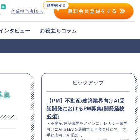
0
企業担当者様へ
プ
インタビュー
お役立ちコラム
ピックアップ
募集
【PM】不動産/建築業界向けAI受
託開発におけるPM募集(開発経験
必須)
・不動産/建築業界をメインに、レガシー業界
向けにAI SaaSを展開する事業会社にて、大
手顧客向けAI受託...