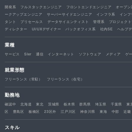
開発系
フルスタックエンジニア
フロントエンドエンジニア
オープン
ークアップエンジニア
サーバーサイドエンジニア
インフラ系
インフ
タント
プリセールス
データサイエンティスト
管理系
プロジェクト
ディレクター
UI/UXデザイナー
バックオフィス系
社内SE
ヘルプ
業種
サービス
SIer
通信
インターネット
ソフトウェア
メディア
ゲ
就業形態
フリーランス（常駐）
フリーランス（在宅）
勤務地
確認中
北海道
東北
茨城県
栃木県
群馬県
埼玉県
千葉県
東
区
豊島区
板橋区
23区外
江戸川区
神奈川県
東海
中部
近畿
スキル