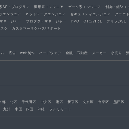
系SE・プログラマ
汎用系エンジニア
ゲーム系エンジニア
制御・組込エ
ラエンジニア
ネットワークエンジニア
セキュリティエンジニア
クラウ
マネージャー
プロダクトマネージャー
PMO
CTO/VPoE
ブリッジSE
デスク
カスタマーサクセス/サポート
ーム
広告
web制作
ハードウェア
金融・不動産
メーカー
小売り
京都
北区
千代田区
中央区
港区
新宿区
文京区
台東区
墨田区
九州
中国・四国
沖縄
フルリモート