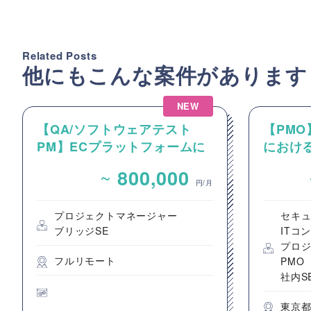
Related Posts
他にもこんな案件があります
NEW
【QA/ソフトウェアテスト
【PM
PM】ECプラットフォームに
におけ
関するソフトウェアテストの
クトのP
~
800,000
PM・PL案件
進支援
円/月
プロジェクトマネージャー
セキ
ブリッジSE
ITコ
プロ
フルリモート
PMO
社内S
東京