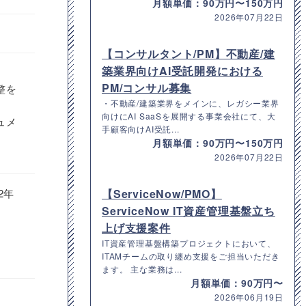
月額単価：90万円〜150万円
2026年07月22日
【コンサルタント/PM】不動産/建
築業界向けAI受託開発における
PM/コンサル募集
整を
・不動産/建築業界をメインに、レガシー業界
向けにAI SaaSを展開する事業会社にて、大
ュメ
手顧客向けAI受託...
月額単価：90万円〜150万円
2026年07月22日
2年
【ServiceNow/PMO】
ServiceNow IT資産管理基盤立ち
上げ支援案件
IT資産管理基盤構築プロジェクトにおいて、
ITAMチームの取り纏め支援をご担当いただき
ます。 主な業務は...
月額単価：90万円〜
2026年06月19日