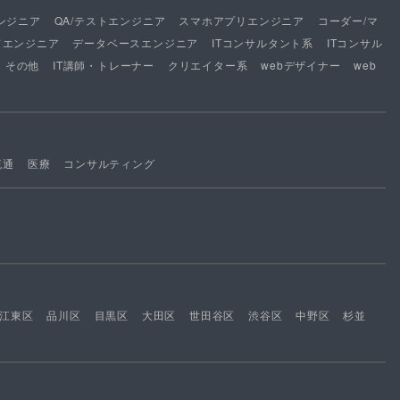
ンジニア
QA/テストエンジニア
スマホアプリエンジニア
コーダー/マ
ドエンジニア
データベースエンジニア
ITコンサルタント系
ITコンサル
その他
IT講師・トレーナー
クリエイター系
webデザイナー
web
流通
医療
コンサルティング
江東区
品川区
目黒区
大田区
世田谷区
渋谷区
中野区
杉並