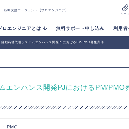
介
・転職支援エージェント【プロエンジニア】
キー
プロエンジニアとは
無料サポート申し込み
利用者
O】自動為替取引システムエンハンス開発PJにおけるPM/PMO募集案件
ムエンハンス開発PJにおけるPM/PMO
ー
・
PMO