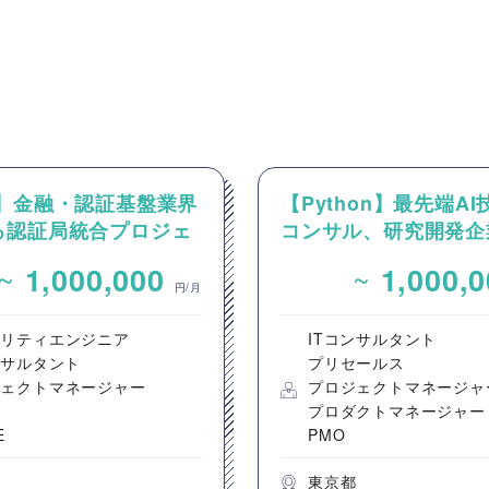
O】金融・認証基盤業界
【Python】最先端A
る認証局統合プロジェ
コンサル、研究開発企
MO/プロジェクト推
けるPM案件
~
~
1,000,000
1,000,
円/月
ュリティエンジニア
ITコンサルタント
ンサルタント
プリセールス
ジェクトマネージャー
プロジェクトマネージャ
プロダクトマネージャー
E
PMO
都
東京都