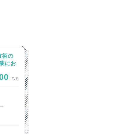
I技術の
【PM/PMO】官公庁向けシス
業にお
テム刷新PJ（テスト推進）
~
000
1,000,000
円/月
円/月
ITコンサルタント
プロジェクトマネージャー
ー
PMO
東京都