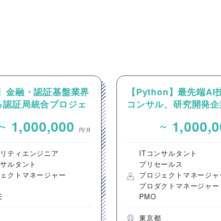
O】金融・認証基盤業界
【Python】最先端A
る認証局統合プロジェ
コンサル、研究開発企
MO/プロジェクト推
けるPM案件
~
~
1,000,000
1,000,
円/月
ュリティエンジニア
ITコンサルタント
ンサルタント
プリセールス
ジェクトマネージャー
プロジェクトマネージャ
プロダクトマネージャー
E
PMO
都
東京都