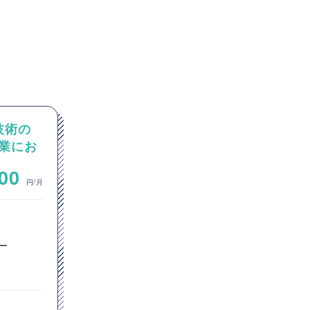
I技術の
【PM/PMO】官公庁向けシス
業にお
テム刷新PJ（テスト推進）
~
000
1,000,000
円/月
円/月
ITコンサルタント
プロジェクトマネージャー
ー
PMO
東京都