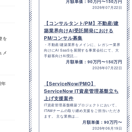
月額単価：90万円〜150万円
2026年07月22日
【コンサルタント/PM】不動産/建
築業界向けAI受託開発における
PM/コンサル募集
整を
・不動産/建築業界をメインに、レガシー業界
向けにAI SaaSを展開する事業会社にて、大
ュメ
手顧客向けAI受託...
月額単価：90万円〜150万円
2026年07月22日
2年
【ServiceNow/PMO】
ServiceNow IT資産管理基盤立ち
上げ支援案件
IT資産管理基盤構築プロジェクトにおいて、
ITAMチームの取り纏め支援をご担当いただき
ます。 主な業務は...
月額単価：90万円〜
2026年06月19日