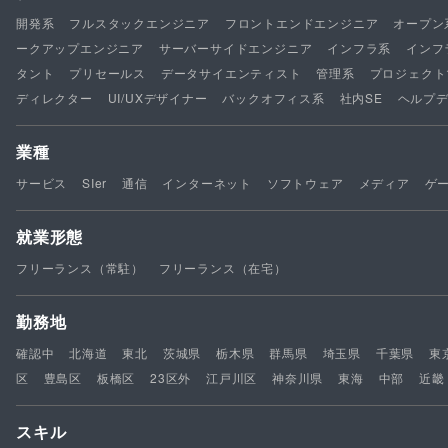
開発系
フルスタックエンジニア
フロントエンドエンジニア
オープン
ークアップエンジニア
サーバーサイドエンジニア
インフラ系
インフ
タント
プリセールス
データサイエンティスト
管理系
プロジェクト
ディレクター
UI/UXデザイナー
バックオフィス系
社内SE
ヘルプ
業種
サービス
SIer
通信
インターネット
ソフトウェア
メディア
ゲ
就業形態
フリーランス（常駐）
フリーランス（在宅）
勤務地
確認中
北海道
東北
茨城県
栃木県
群馬県
埼玉県
千葉県
東
区
豊島区
板橋区
23区外
江戸川区
神奈川県
東海
中部
近畿
スキル