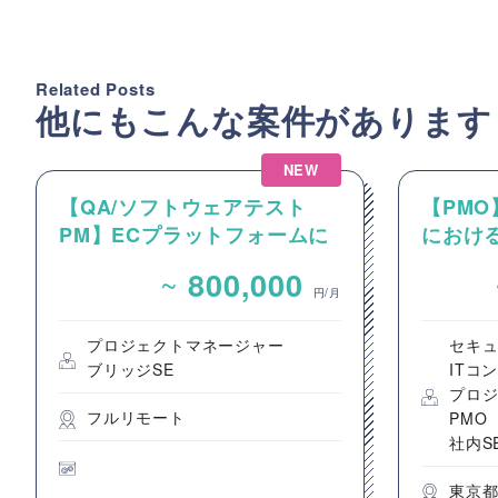
Related Posts
他にもこんな案件があります
NEW
【QA/ソフトウェアテスト
【PM
PM】ECプラットフォームに
におけ
関するソフトウェアテストの
クトのP
~
800,000
PM・PL案件
進支援
円/月
プロジェクトマネージャー
セキ
ブリッジSE
ITコ
プロ
フルリモート
PMO
社内S
東京