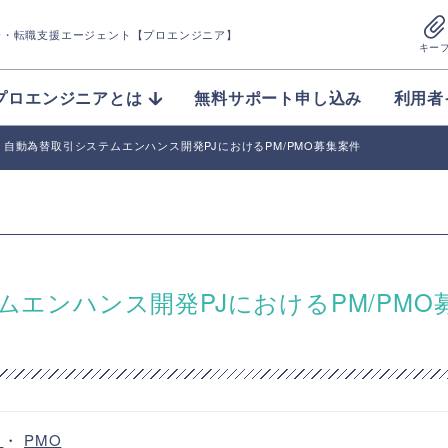
介
・転職支援エージェント【プロエンジニア】
キー
プロエンジニアとは
無料サポート申し込み
利用者
O】自動為替取引システムエンハンス開発PJにおけるPM/PMO募集案件
ムエンハンス開発PJにおけるPM/PMO
ー
・
PMO