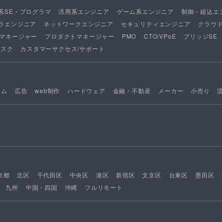
系SE・プログラマ
汎用系エンジニア
ゲーム系エンジニア
制御・組込エ
ラエンジニア
ネットワークエンジニア
セキュリティエンジニア
クラウ
マネージャー
プロダクトマネージャー
PMO
CTO/VPoE
ブリッジSE
デスク
カスタマーサクセス/サポート
ーム
広告
web制作
ハードウェア
金融・不動産
メーカー
小売り
京都
北区
千代田区
中央区
港区
新宿区
文京区
台東区
墨田区
九州
中国・四国
沖縄
フルリモート