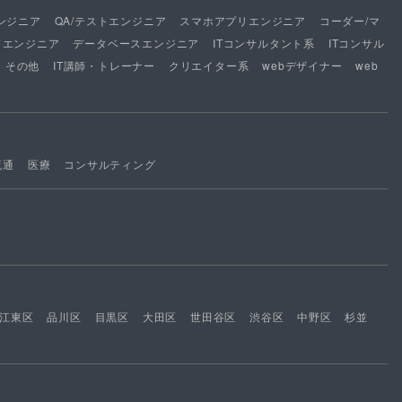
ンジニア
QA/テストエンジニア
スマホアプリエンジニア
コーダー/マ
ドエンジニア
データベースエンジニア
ITコンサルタント系
ITコンサル
その他
IT講師・トレーナー
クリエイター系
webデザイナー
web
流通
医療
コンサルティング
江東区
品川区
目黒区
大田区
世田谷区
渋谷区
中野区
杉並