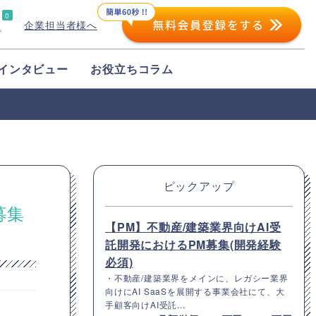
0
企業担当者様へ
プ
インタビュー
お役立ちコラム
ピックアップ
募集
【PM】不動産/建築業界向けAI受
託開発におけるPM募集(開発経験
必須)
・不動産/建築業界をメインに、レガシー業界
向けにAI SaaSを展開する事業会社にて、大
手顧客向けAI受託...