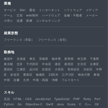
業種
サービス
SIer
通信
インターネット
ソフトウェア
メディア
ゲーム
広告
web制作
ハードウェア
金融・不動産
メーカー
小売り
流通
医療
コンサルティング
就業形態
フリーランス（常駐）
フリーランス（在宅）
勤務地
確認中
北海道
東北
茨城県
栃木県
群馬県
埼玉県
千葉県
東京都
北区
千代田区
中央区
港区
新宿区
文京区
台東区
墨田区
江東区
品川区
目黒区
大田区
世田谷区
渋谷区
中野
区
杉並区
豊島区
板橋区
23区外
江戸川区
神奈川県
東海
中部
近畿
九州
中国・四国
沖縄
フルリモート
スキル
言語
HTML・CSS
JavaScript
TypeScript
PHP
Ruby
Perl
Python
Go
Objective-C
Swift
Java
Scala
C
C++
C#