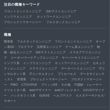
注目の職種キーワード
フロントエンドエンジニア
QA/テストエンジニア
インフラエンジニア
ネットワークエンジニア
プロジェクトマネージャー
フルスタックエンジニア
職種
開発系
フルスタックエンジニア
フロントエンドエンジニア
オープ
ン系SE・プログラマ
汎用系エンジニア
ゲーム系エンジニア
制
御・組込エンジニア
QA/テストエンジニア
スマホアプリエンジニ
ア
コーダー/マークアップエンジニア
サーバーサイドエンジニア
インフラ系
インフラエンジニア
ネットワークエンジニア
セキュリ
ティエンジニア
クラウドエンジニア
データベースエンジニア
ITコ
ンサルタント系
ITコンサルタント
プリセールス
データサイエンテ
ィスト
管理系
プロジェクトマネージャー
プロダクトマネージャ
ー
PMO
CTO/VPoE
ブリッジSE
その他
IT講師・トレーナー
クリエイター系
webデザイナー
webディレクター
UI/UXデザイナ
ー
バックオフィス系
社内SE
ヘルプデスク
カスタマーサクセス/
サポート