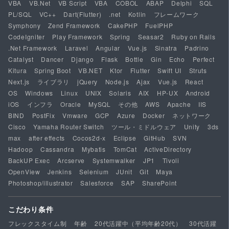
VBA
VB.Net
VB Script
VBA
COBOL
ABAP
Delphi
SQL
PL/SQL
VC++
Dart(Flutter)
.net
Kotlin
フレームワーク
Symphony
Zend Framework
CakePHP
FuelPHP
CodeIgniter
Play Framework
Spring
Seasar2
Ruby on Rails
.Net Framework
Laravel
Angular
Vue.js
Sinatra
Padrino
Catalyst
Dancer
Django
Flask
Bottle
Gin
Echo
Perfect
Kitura
Spring Boot
VB.NET
Ktor
Flutter
Swift UI
Struts
Next.js
ライブラリ
jQuery
Node.js
Ajax
Vue.js
React
OS
Windows
Linux
UNIX
Solaris
AIX
HP-UX
Android
iOS
インフラ
Oracle
MySQL
その他
AWS
Apache
IIS
BIND
PostFix
Vmware
GCP
Azure
Docker
ネットワーク
Cisco
Yamaha Router Switch
ツール・ミドルウェア
Unity
3ds
max
after effects
Cocos2d-x
Eclipse
GitHub
SVN
Hadoop
Cassandra
Mybatis
TomCat
ActiveDirectory
BackUP Exec
Arcserve
Systemwalker
JP1
Tivoli
OpenView
Jenkins
Selenium
JUnit
Git
Maya
Photoshop/illustrator
Salesforce
SAP
SharePoint
こだわり条件
フレックスタイム制
年齢
20代活躍中（平均年齢20代）
30代活躍