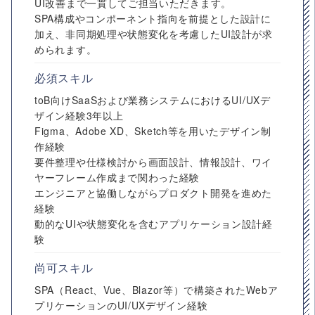
UI改善まで一貫してご担当いただきます。
SPA構成やコンポーネント指向を前提とした設計に
加え、非同期処理や状態変化を考慮したUI設計が求
められます。
必須スキル
toB向けSaaSおよび業務システムにおけるUI/UXデ
ザイン経験3年以上
Figma、Adobe XD、Sketch等を用いたデザイン制
作経験
要件整理や仕様検討から画面設計、情報設計、ワイ
ヤーフレーム作成まで関わった経験
エンジニアと協働しながらプロダクト開発を進めた
経験
動的なUIや状態変化を含むアプリケーション設計経
験
尚可スキル
SPA（React、Vue、Blazor等）で構築されたWebア
プリケーションのUI/UXデザイン経験