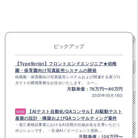
ピックアップ
【TypeScript】フロントエンドエンジニア★幼稚
園・保育園向け写真販売システムの開発
幼稚園・保育園向け写真販売システムおよび関連する新プロ
ダクトの開発業務をお任せいたします。 ユー...
月額単価：70万円〜80万円
2025年03月18日
【AIテスト自動化/QAコンサル】AI駆動テスト
NEW
基盤の設計・構築およびQAコンサルティング案件
・第三者検証事業におけるAI活用の仕組み化を主導いただく
ポジションです。 ・生成AI／エージェント技術...
月額単価：120万円〜