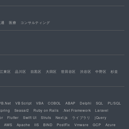
流通
医療
コンサルティング
江東区
品川区
目黒区
大田区
世田谷区
渋谷区
中野区
杉並
VB.Net
VB Script
VBA
COBOL
ABAP
Delphi
SQL
PL/SQL
Spring
Seasar2
Ruby on Rails
.Net Framework
Laravel
or
Flutter
Swift UI
Struts
Next.js
ライブラリ
jQuery
AWS
Apache
IIS
BIND
PostFix
Vmware
GCP
Azure