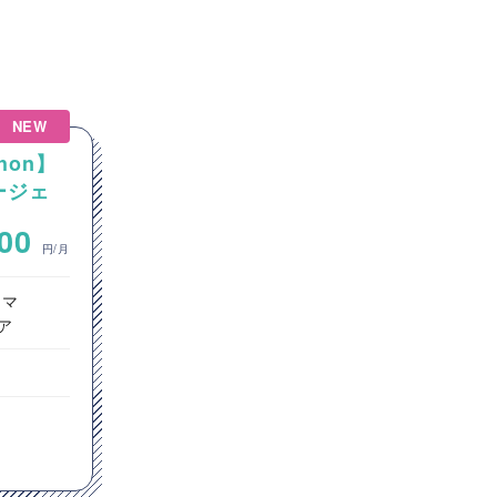
NEW
NEW
hon】
【Java】大手通信会社向け
エージェ
Javaカスタム開発案件
~
000
700,000
円/月
円/月
ラマ
サーバーサイドエンジニア
ア
インフラエンジニア
ヘルプデスク
東京都
Java
Linux
GitHub
Git