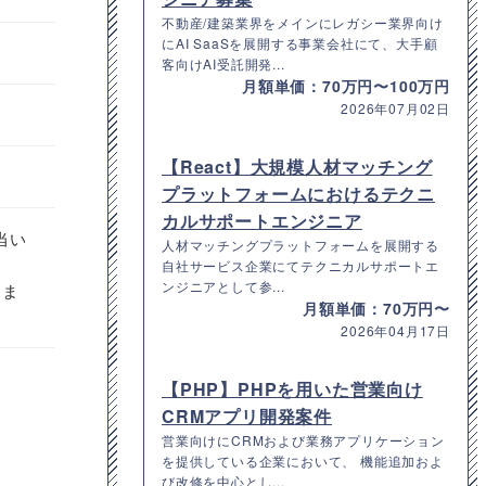
不動産/建築業界をメインにレガシー業界向け
にAI SaaSを展開する事業会社にて、大手顧
客向けAI受託開発...
月額単価：70万円〜100万円
2026年07月02日
【React】大規模人材マッチング
プラットフォームにおけるテクニ
カルサポートエンジニア
当い
人材マッチングプラットフォームを展開する
自社サービス企業にてテクニカルサポートエ
ンジニアとして参...
りま
月額単価：70万円〜
2026年04月17日
【PHP】PHPを用いた営業向け
CRMアプリ開発案件
営業向けにCRMおよび業務アプリケーション
を提供している企業において、 機能追加およ
び改修を中心とし...