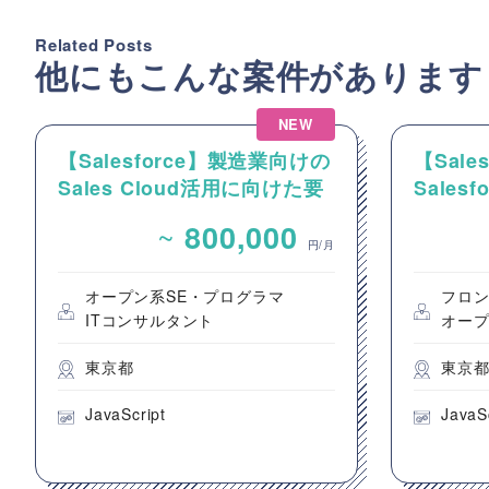
Related Posts
他にもこんな案件があります
NEW
【Salesforce】製造業向けの
【Sale
Sales Cloud活用に向けた要
Sale
件整理およびカスタマイズ開
発案件
~
800,000
発支援
円/月
オープン系SE・プログラマ
フロ
ITコンサルタント
オープ
東京都
東京
JavaScript
JavaS