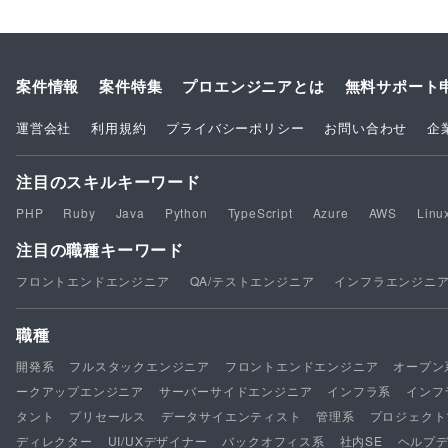
案件情報
案件特集
プロエンジニアとは
無料サポート
運営会社
利用規約
プライバシーポリシー
お問い合わせ
企
注目のスキルキーワード
PHP
Ruby
Java
Python
TypeScript
Azure
AWS
Linu
注目の職種キーワード
フロントエンドエンジニア
QA/テストエンジニア
インフラエンジニ
職種
開発系
フルスタックエンジニア
フロントエンドエンジニア
オープン
ークアップエンジニア
サーバーサイドエンジニア
インフラ系
インフ
タント
プリセールス
データサイエンティスト
管理系
プロジェクト
ディレクター
UI/UXデザイナー
バックオフィス系
社内SE
ヘルプ