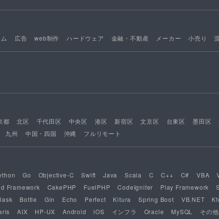
ーム
広告
web制作
ハードウェア
金融・不動産
メーカー
小売り
京都
北区
千代田区
中央区
港区
新宿区
文京区
台東区
墨田区
九州
中国・四国
沖縄
フルリモート
ython
Go
Objective-C
Swift
Java
Scala
C
C++
C#
VBA
nd Framework
CakePHP
FuelPHP
CodeIgniter
Play Framework
lask
Bottle
Gin
Echo
Perfect
Kitura
Spring Boot
VB.NET
Kt
aris
AIX
HP-UX
Android
iOS
インフラ
Oracle
MySQL
その他