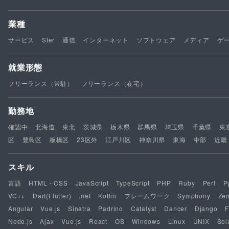
業種
サービス
SIer
通信
インターネット
ソフトウェア
メディア
ゲ
就業形態
フリーランス（常駐）
フリーランス（在宅）
勤務地
確認中
北海道
東北
茨城県
栃木県
群馬県
埼玉県
千葉県
東
区
豊島区
板橋区
23区外
江戸川区
神奈川県
東海
中部
近畿
スキル
言語
HTML・CSS
JavaScript
TypeScript
PHP
Ruby
Perl
P
VC++
Dart(Flutter)
.net
Kotlin
フレームワーク
Symphony
Ze
Angular
Vue.js
Sinatra
Padrino
Catalyst
Dancer
Django
F
Node.js
Ajax
Vue.js
React
OS
Windows
Linux
UNIX
Sol