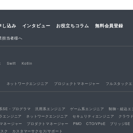
申し込み
インタビュー
お役立ちコラム
無料会員登録
業担当者様へ
x
Swift
Kotlin
ア
ネットワークエンジニア
プロジェクトマネージャー
フルスタックエ
系SE・プログラマ
汎用系エンジニア
ゲーム系エンジニア
制御・組込エ
ラエンジニア
ネットワークエンジニア
セキュリティエンジニア
クラウ
マネージャー
プロダクトマネージャー
PMO
CTO/VPoE
ブリッジSE
デスク
カスタマーサクセス/サポート