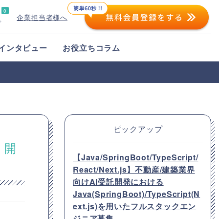
0
企業担当者様へ
プ
インタビュー
お役立ちコラム
ピックアップ
・開
【Java/SpringBoot/TypeScript/
React/Next.js】不動産/建築業界
向けAI受託開発における
Java(SpringBoot)/TypeScript(N
ext.js)を用いたフルスタックエン
ジニア募集