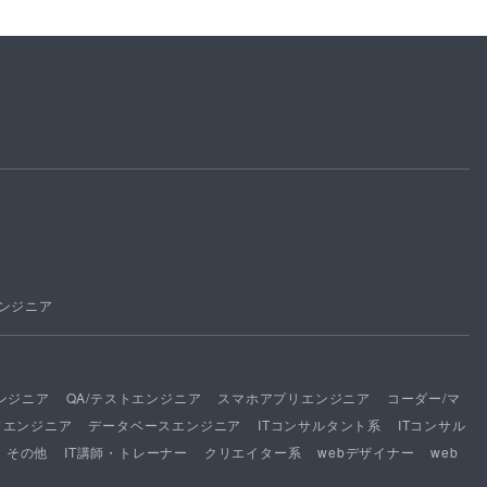
ンジニア
ンジニア
QA/テストエンジニア
スマホアプリエンジニア
コーダー/マ
ドエンジニア
データベースエンジニア
ITコンサルタント系
ITコンサル
その他
IT講師・トレーナー
クリエイター系
webデザイナー
web