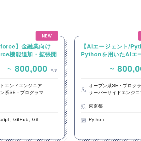
NEW
sforce】金融業向け
【AIエージェント/Pyt
sforce機能追加・拡張開
Pythonを用いたAI
ント設計・開発案件
~
~
800,000
800,
円/月
ントエンドエンジニア
オープン系SE・プログ
ン系SE・プログラマ
サーバーサイドエンジニ
都
東京都
cript
GitHub
Git
Python