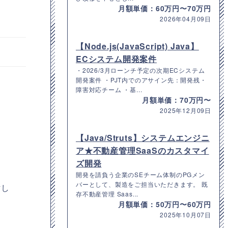
月額単価：60万円〜70万円
2026年04月09日
【Node.js(JavaScript) Java】
ECシステム開発案件
・2026/3月ローンチ予定の次期ECシステム
開発案件 ・PJT内でのアサイン先：開発残・
障害対応チーム ・基...
月額単価：70万円〜
2025年12月09日
【Java/Struts】システムエンジニ
ア★不動産管理SaaSのカスタマイ
ズ開発
開発を請負う企業のSEチーム体制のPGメン
バーとして、製造をご担当いただきます。 既
討し
存不動産管理 Saas...
月額単価：50万円〜60万円
2025年10月07日