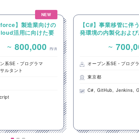
NEW
esforce】製造業向けの
【C#】事業移管に伴
 Cloud活用に向けた要
発環境の内製化および
およびカスタマイズ開
ロジェクト支援案件（
~
~
800,000
700,
開発要員）
円/月
ン系SE・プログラマ
オープン系SE・プログ
ンサルタント
東京都
都
C#
GitHub
Jenkins
G
cript