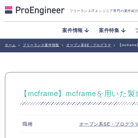
フリーランスITエンジニア専門の案件紹
案件情報
案件特集
ホーム
>
フリーランス案件情報
>
オープン系SE・プログラマ
>
【mcfra
【mcframe】mcframeを用
職種
オープン系SE・プログラ