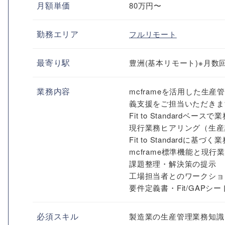
月額単価
80万円〜
勤務エリア
フルリモート
最寄り駅
豊洲(基本リモート)※月数
業務内容
mcframeを活用した
義支援をご担当いただきま
Fit to Standard
現行業務ヒアリング（生産
Fit to Standardに基づ
mcframe標準機能と現
課題整理・解決策の提示
工場担当者とのワークショ
要件定義書・Fit/GAPシ
必須スキル
製造業の生産管理業務知識