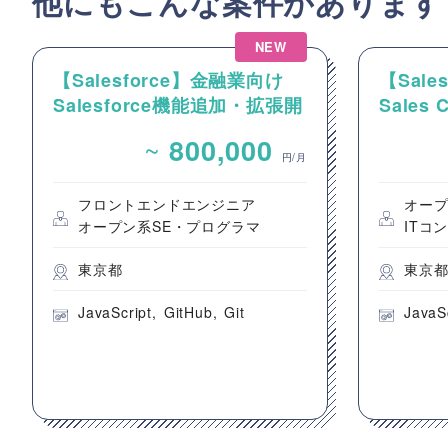
他にもこんな案件があります
NEW
【Salesforce】金融業向け
【Sal
Salesforce機能追加・拡張開
Sales
発案件
件整理
~
800,000
発支援
円/月
フロントエンドエンジニア
オープ
オープン系SE・プログラマ
ITコ
東京都
東京
JavaScript
GitHub
Git
JavaS