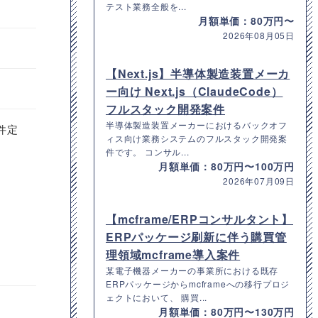
テスト業務全般を...
月額単価：80万円〜
2026年08月05日
【Next.js】半導体製造装置メーカ
ー向け Next.js（ClaudeCode）
フルスタック開発案件
半導体製造装置メーカーにおけるバックオフ
件定
ィス向け業務システムのフルスタック開発案
件です。 コンサル...
月額単価：80万円〜100万円
2026年07月09日
【mcframe/ERPコンサルタント】
ERPパッケージ刷新に伴う購買管
理領域mcframe導入案件
某電子機器メーカーの事業所における既存
ERPパッケージからmcframeへの移行プロジ
ェクトにおいて、 購買...
月額単価：80万円〜130万円