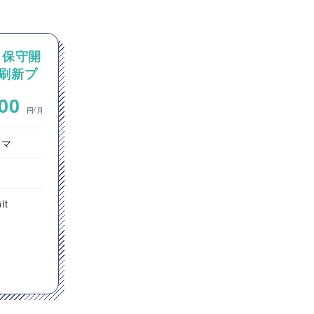
う保守開
【AIエージェント/Python】
刷新プ
Pythonを用いたAIエージェ
アプリ
ント設計・開発案件
~
000
800,000
円/月
円/月
ラマ
オープン系SE・プログラマ
サーバーサイドエンジニア
東京都
it
Python