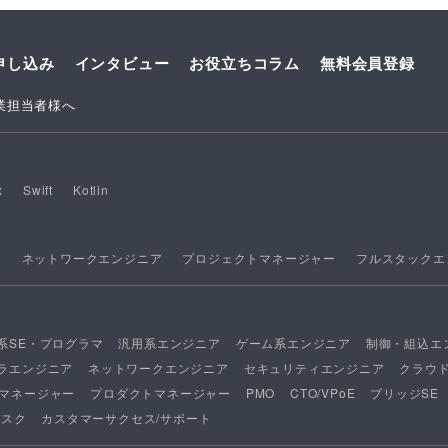
申し込み
インタビュー
お役立ちコラム
無料会員登録
業担当者様へ
x
Swift
Kotlin
ア
ネットワークエンジニア
プロジェクトマネージャー
フルスタックエ
系SE・プログラマ
汎用系エンジニア
ゲーム系エンジニア
制御・組込エ
ラエンジニア
ネットワークエンジニア
セキュリティエンジニア
クラウ
マネージャー
プロダクトマネージャー
PMO
CTO/VPoE
ブリッジSE
デスク
カスタマーサクセス/サポート