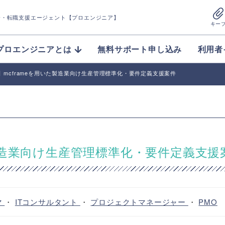
介
・転職支援エージェント【プロエンジニア】
キー
プロエンジニアとは
無料サポート申し込み
利用者
me】mcframeを用いた製造業向け生産管理標準化・要件定義支援案件
いた製造業向け生産管理標準化・要件定義支援
マ
・
ITコンサルタント
・
プロジェクトマネージャー
・
PMO