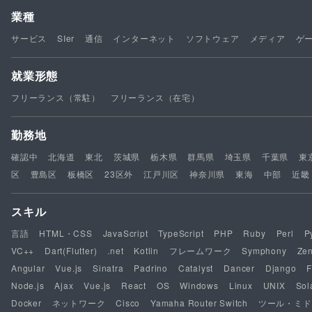
業種
サービス
SIer
通信
インターネット
ソフトウェア
メディア
ゲ
就業形態
フリーランス（常駐）
フリーランス（在宅）
勤務地
確認中
北海道
東北
茨城県
栃木県
群馬県
埼玉県
千葉県
東
区
豊島区
板橋区
23区外
江戸川区
神奈川県
東海
中部
近畿
スキル
言語
HTML・CSS
JavaScript
TypeScript
PHP
Ruby
Perl
P
VC++
Dart(Flutter)
.net
Kotlin
フレームワーク
Symphony
Ze
Angular
Vue.js
Sinatra
Padrino
Catalyst
Dancer
Django
F
Node.js
Ajax
Vue.js
React
OS
Windows
Linux
UNIX
Sol
Docker
ネットワーク
Cisco
Yamaha Router Switch
ツール・ミド