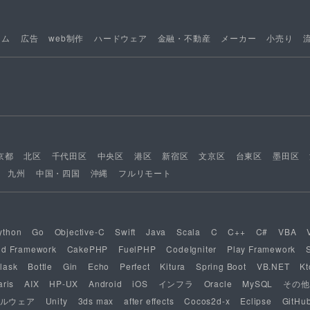
ーム
広告
web制作
ハードウェア
金融・不動産
メーカー
小売り
京都
北区
千代田区
中央区
港区
新宿区
文京区
台東区
墨田区
九州
中国・四国
沖縄
フルリモート
ython
Go
Objective-C
Swift
Java
Scala
C
C++
C#
VBA
nd Framework
CakePHP
FuelPHP
CodeIgniter
Play Framework
lask
Bottle
Gin
Echo
Perfect
Kitura
Spring Boot
VB.NET
Kt
aris
AIX
HP-UX
Android
iOS
インフラ
Oracle
MySQL
その他
ルウェア
Unity
3ds max
after effects
Cocos2d-x
Eclipse
GitHu