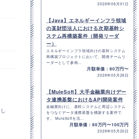
2026年06月01日
【Java】エネルギーインフラ領域
の某財団法人における次期基幹シ
ステム再構築案件（開発リーダ
ー）
エネルギーインフラ領域向けの基幹システム
再構築プロジェクトにおいて、開発チームリ
ーダーとして参画...
月額単価：80万円〜
2026年05月26日
【MuleSoft】大手金融業向けデー
タ連携基盤におけるAPI開発案件
金融業向けに、基幹システムと周辺システム
討し
をつなぐデータ連携基盤を構築する案件で
す。 MuleSoftを活...
月額単価：80万円〜100万円
2026年05月20日