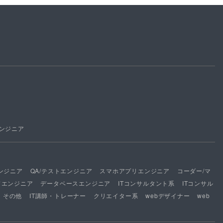
ンジニア
ンジニア
QA/テストエンジニア
スマホアプリエンジニア
コーダー/マ
ドエンジニア
データベースエンジニア
ITコンサルタント系
ITコンサル
その他
IT講師・トレーナー
クリエイター系
webデザイナー
web