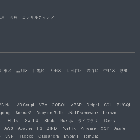
流通
医療
コンサルティング
江東区
品川区
目黒区
大田区
世田谷区
渋谷区
中野区
杉並
VB.Net
VB Script
VBA
COBOL
ABAP
Delphi
SQL
PL/SQL
Spring
Seasar2
Ruby on Rails
.Net Framework
Laravel
or
Flutter
Swift UI
Struts
Next.js
ライブラリ
jQuery
AWS
Apache
IIS
BIND
PostFix
Vmware
GCP
Azure
b
SVN
Hadoop
Cassandra
Mybatis
TomCat