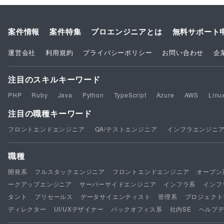
案件情報
案件特集
プロエンジニアとは
無料サポート
運営会社
利用規約
プライバシーポリシー
お問い合わせ
企
注目のスキルキーワード
PHP
Ruby
Java
Python
TypeScript
Azure
AWS
Linu
注目の職種キーワード
フロントエンドエンジニア
QA/テストエンジニア
インフラエンジニ
職種
開発系
フルスタックエンジニア
フロントエンドエンジニア
オープン
ークアップエンジニア
サーバーサイドエンジニア
インフラ系
インフ
タント
プリセールス
データサイエンティスト
管理系
プロジェクト
ディレクター
UI/UXデザイナー
バックオフィス系
社内SE
ヘルプ