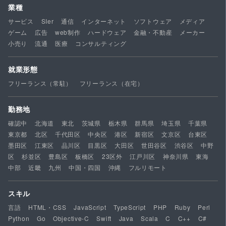
業種
サービス
SIer
通信
インターネット
ソフトウェア
メディア
ゲーム
広告
web制作
ハードウェア
金融・不動産
メーカー
小売り
流通
医療
コンサルティング
就業形態
フリーランス（常駐）
フリーランス（在宅）
勤務地
確認中
北海道
東北
茨城県
栃木県
群馬県
埼玉県
千葉県
東京都
北区
千代田区
中央区
港区
新宿区
文京区
台東区
墨田区
江東区
品川区
目黒区
大田区
世田谷区
渋谷区
中野
区
杉並区
豊島区
板橋区
23区外
江戸川区
神奈川県
東海
中部
近畿
九州
中国・四国
沖縄
フルリモート
スキル
言語
HTML・CSS
JavaScript
TypeScript
PHP
Ruby
Perl
Python
Go
Objective-C
Swift
Java
Scala
C
C++
C#