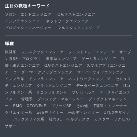
注目の職種キーワード
フロントエンドエンジニア
QA/テストエンジニア
インフラエンジニア
ネットワークエンジニア
プロジェクトマネージャー
フルスタックエンジニア
職種
開発系
フルスタックエンジニア
フロントエンドエンジニア
オープ
ン系SE・プログラマ
汎用系エンジニア
ゲーム系エンジニア
制
御・組込エンジニア
QA/テストエンジニア
スマホアプリエンジニ
ア
コーダー/マークアップエンジニア
サーバーサイドエンジニア
インフラ系
インフラエンジニア
ネットワークエンジニア
セキュリ
ティエンジニア
クラウドエンジニア
データベースエンジニア
ITコ
ンサルタント系
ITコンサルタント
プリセールス
データサイエンテ
ィスト
管理系
プロジェクトマネージャー
プロダクトマネージャ
ー
PMO
CTO/VPoE
ブリッジSE
その他
IT講師・トレーナー
クリエイター系
webデザイナー
webディレクター
UI/UXデザイナ
ー
バックオフィス系
社内SE
ヘルプデスク
カスタマーサクセス/
サポート