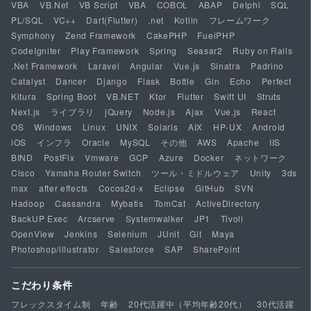
VBA
VB.Net
VB Script
VBA
COBOL
ABAP
Delphi
SQL
PL/SQL
VC++
Dart(Flutter)
.net
Kotlin
フレームワーク
Symphony
Zend Framework
CakePHP
FuelPHP
CodeIgniter
Play Framework
Spring
Seasar2
Ruby on Rails
.Net Framework
Laravel
Angular
Vue.js
Sinatra
Padrino
Catalyst
Dancer
Django
Flask
Bottle
Gin
Echo
Perfect
Kitura
Spring Boot
VB.NET
Ktor
Flutter
Swift UI
Struts
Next.js
ライブラリ
jQuery
Node.js
Ajax
Vue.js
React
OS
Windows
Linux
UNIX
Solaris
AIX
HP-UX
Android
iOS
インフラ
Oracle
MySQL
その他
AWS
Apache
IIS
BIND
PostFix
Vmware
GCP
Azure
Docker
ネットワーク
Cisco
Yamaha Router Switch
ツール・ミドルウェア
Unity
3ds
max
after effects
Cocos2d-x
Eclipse
GitHub
SVN
Hadoop
Cassandra
Mybatis
TomCat
ActiveDirectory
BackUP Exec
Arcserve
Systemwalker
JP1
Tivoli
OpenView
Jenkins
Selenium
JUnit
Git
Maya
Photoshop/illustrator
Salesforce
SAP
SharePoint
こだわり条件
フレックスタイム制
年齢
20代活躍中（平均年齢20代）
30代活躍