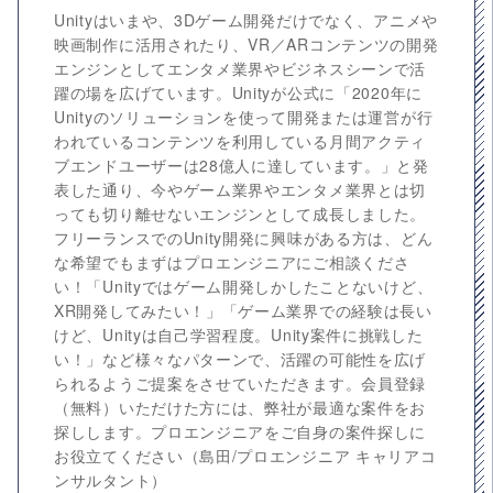
Unityはいまや、3Dゲーム開発だけでなく、アニメや
映画制作に活用されたり、VR／ARコンテンツの開発
エンジンとしてエンタメ業界やビジネスシーンで活
躍の場を広げています。Unityが公式に「2020年に
Unityのソリューションを使って開発または運営が行
われているコンテンツを利用している月間アクティ
ブエンドユーザーは28億人に達しています。」と発
表した通り、今やゲーム業界やエンタメ業界とは切
っても切り離せないエンジンとして成長しました。
フリーランスでのUnity開発に興味がある方は、どん
な希望でもまずはプロエンジニアにご相談くださ
い！「Unityではゲーム開発しかしたことないけど、
XR開発してみたい！」「ゲーム業界での経験は長い
けど、Unityは自己学習程度。Unity案件に挑戦した
い！」など様々なパターンで、活躍の可能性を広げ
られるようご提案をさせていただきます。会員登録
（無料）いただけた方には、弊社が最適な案件をお
探しします。プロエンジニアをご自身の案件探しに
お役立てください（島田/プロエンジニア キャリアコ
ンサルタント）