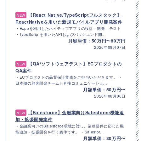
【React Native/TypeScriptフルスタック】
NEW
ReactNativeを用いた新規モバイルアプリ開発案件
・Expoを利用したネイティブアプリの設計・開発・テスト
・TypeScriptを用いたAPIおよびバックエンド開...
月額単価：50万円〜80万円
2026年08月07日
【QA/ソフトウェアテスト】ECプロダクトの
NEW
QA案件
・ECプロダクトの品質保証業務をご担当いただきます。 ・
日本側の顧客開発チームと直接コミュニケーショ...
月額単価：50万円〜
2026年08月06日
【Salesforce】金融業向けSalesforce機能追
NEW
加・拡張開発案件
・金融業向けのSalesforce環境に対し、業務要件に応じた機
能追加・拡張開発を行う案件です。 ・Salesfor...
月額単価：80万円〜