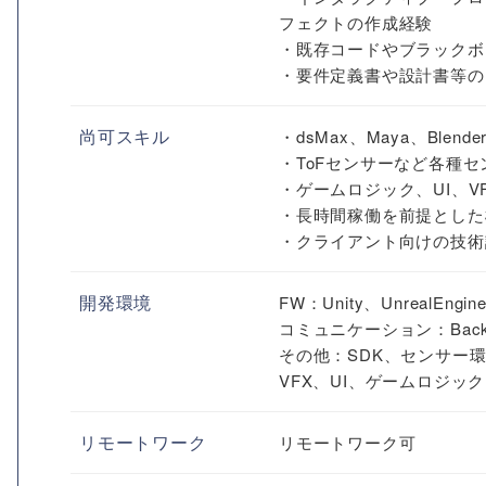
フェクトの作成経験
・既存コードやブラックボ
・要件定義書や設計書等の
尚可スキル
・dsMax、Maya、Ble
・ToFセンサーなど各種
・ゲームロジック、UI、
・長時間稼働を前提とした
・クライアント向けの技術
開発環境
FW：Unity、UnrealEngin
コミュニケーション：Backl
その他：SDK、センサー
VFX、UI、ゲームロジッ
リモートワーク
リモートワーク可