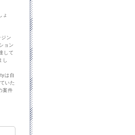
しょ
ンジン
ーション
達して
まし
tyは自
せていた
の案件