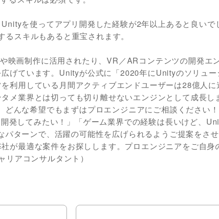
nityを使ってアプリ開発した経験が2年以上あると良いで
制作するスキルもあると重宝されます。
ニメや映画制作に活用されたり、VR／ARコンテンツの開発エ
ています。Unityが公式に「2020年にUnityのソリュ
を利用している月間アクティブエンドユーザーは28億人に
ンタメ業界とは切っても切り離せないエンジンとして成長し
方は、どんな希望でもまずはプロエンジニアにご相談ください！
R開発してみたい！」「ゲーム業界での経験は長いけど、Uni
様々なパターンで、活躍の可能性を広げられるようご提案をさ
弊社が最適な案件をお探しします。プロエンジニアをご自身
キャリアコンサルタント）