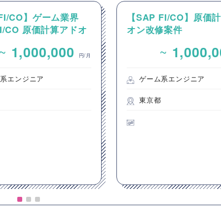
 FI/CO】ゲーム業界
【SAP FI/CO】原価
FI/CO 原価計算アドオ
オン改修案件
（設計～本番稼働）
~
~
1,000,000
1,000,
円/月
ム系エンジニア
ゲーム系エンジニア
都
東京都