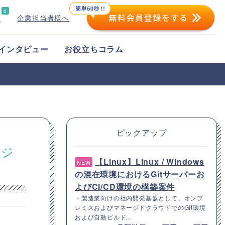
0
企業担当者様へ
プ
インタビュー
お役立ちコラム
ピックアップ
ンジ
【Linux】Linux / Windows
NEW
の混在環境におけるGitサーバーお
よびCI/CD環境の構築案件
・製造業向けの社内開発基盤として、オンプ
レミスおよびマネージドクラウドでのGit環境
および自動ビルド...