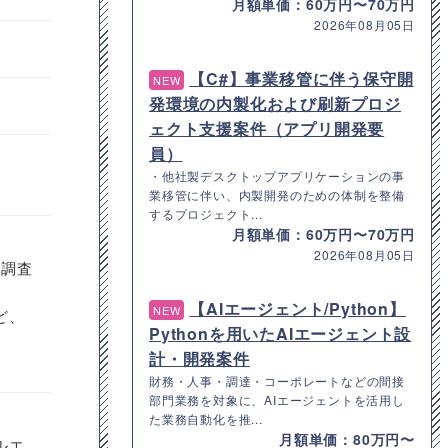
月額単価：60万円〜70万円
2026年08月05日
【C#】事業移管に伴う保守開
NEW
発環境の内製化および刷新プロジ
ェクト支援案件（アプリ開発要
員）
・他社製デスクトップアプリケーションの事
業移管に伴い、内製開発のための体制を整備
するプロジェクト...
月額単価：60万円〜70万円
2026年08月05日
合調査
【AIエージェント/Python】
NEW
ど、
Pythonを用いたAIエージェント設
計・開発案件
財務・人事・調達・コーポレートなどの間接
部門業務を対象に、AIエージェントを活用し
た業務自動化を推...
月額単価：80万円〜
ルエ