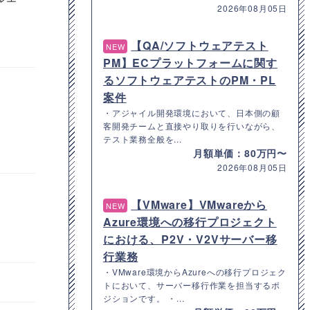
2026年08月05日
【QA/ソフトウェアテスト
NEW
PM】ECプラットフォームに関す
るソフトウェアテストのPM・PL
案件
・アジャイル開発環境において、日本側の顧
客開発チームと直接やり取りを行いながら、
テスト業務全般を...
月額単価：80万円〜
2026年08月05日
【VMware】VMwareから
NEW
Azure環境への移行プロジェクト
における、P2V・V2Vサーバー移
行業務
・VMware環境からAzureへの移行プロジェク
トにおいて、サーバー移行作業を担当するポ
ジションです。 ・...