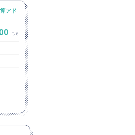
計算アド
【SAP】ゲーム業界に向けた
SAP FI/CO原価計算アドオン
改修
~
000
1,000,000
円/月
円/月
ゲーム系エンジニア
東京都