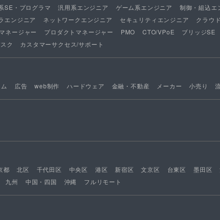
系SE・プログラマ
汎用系エンジニア
ゲーム系エンジニア
制御・組込エ
ラエンジニア
ネットワークエンジニア
セキュリティエンジニア
クラウ
マネージャー
プロダクトマネージャー
PMO
CTO/VPoE
ブリッジSE
デスク
カスタマーサクセス/サポート
ーム
広告
web制作
ハードウェア
金融・不動産
メーカー
小売り
京都
北区
千代田区
中央区
港区
新宿区
文京区
台東区
墨田区
九州
中国・四国
沖縄
フルリモート