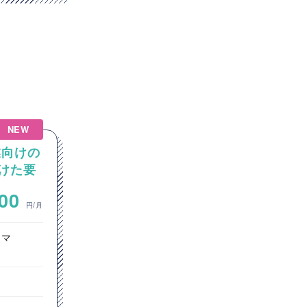
NEW
NEW
造業向けの
【Windows】クレジットカー
向けた要
ド会社サーバー運用保守案件
イズ開
~
000
500,000
円/月
円/月
ラマ
インフラエンジニア
埼玉県
Windows