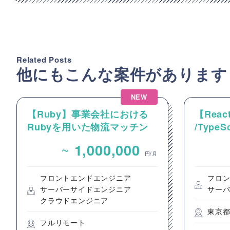
Related Posts
他にもこんな案件があります
NEW
【Ruby】事業会社における
【React
Rubyを用いた物流マッチン
/Type
グプラットフォームのバック
動画コ
~
1,000,000
エンドエンジニア募集
のフロ
円/月
フロントエンドエンジニア
フロ
サーバーサイドエンジニア
サー
クラウドエンジニア
東京
フルリモート