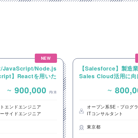
NEW
/JavaScript/Node.js
【Salesforce】製
Script】Reactを用いた
Sales Cloud活用に
ンテンツ配信システム
件整理およびカスタマ
~
~
900,000
800,
ントエンド開発案件
発支援
円/月
ントエンドエンジニア
オープン系SE・プログ
バーサイドエンジニア
ITコンサルタント
都
東京都