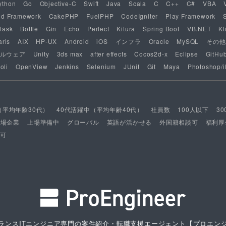
ython
Go
Objective-C
Swift
Java
Scala
C
C++
C#
VBA
nd Framework
CakePHP
FuelPHP
CodeIgniter
Play Framework
lask
Bottle
Gin
Echo
Perfect
Kitura
Spring Boot
VB.NET
Kt
aris
AIX
HP-UX
Android
iOS
インフラ
Oracle
MySQL
その他
ルウェア
Unity
3ds max
after effects
Cocos2d-x
Eclipse
GitHu
oli
OpenView
Jenkins
Selenium
JUnit
Git
Maya
Photoshop/il
（平均年齢30代）
40代活躍中（平均年齢40代）
社員数
100人以下
3
上場企業
上場準備中
グローバル
英語が活かせる
外国籍相談可
福利厚
可
ランスITエンジニア専門の案件紹介・転職支援エージェント
【プロエン