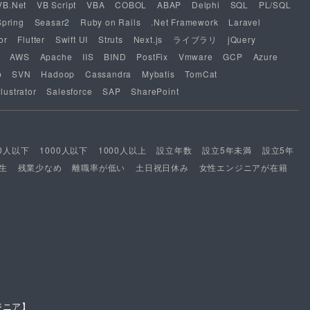
VB.Net
VB Script
VBA
COBOL
ABAP
Delphi
SQL
PL/SQL
Spring
Seasar2
Ruby on Rails
.Net Framework
Laravel
or
Flutter
Swift UI
Struts
Next.js
ライブラリ
jQuery
AWS
Apache
IIS
BIND
PostFix
Vmware
GCP
Azure
b
SVN
Hadoop
Cassandra
Mybatis
TomCat
lustrator
Salesforce
SAP
SharePoint
00人以下
1000人以下
1000人以上
設立年数
設立5年未満
設立5年
生
残業少なめ
離職率が低い
土日祝日休み
女性エンジニアが在籍
ジニア】