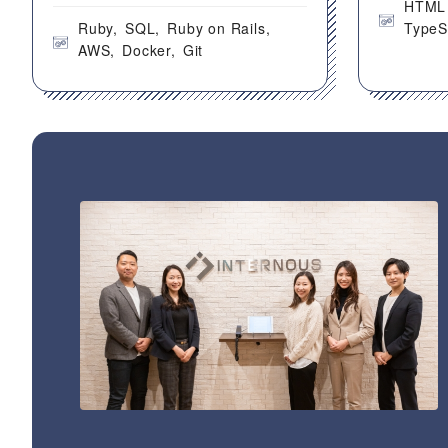
HTML
Ruby
SQL
Ruby on Rails
TypeS
AWS
Docker
Git