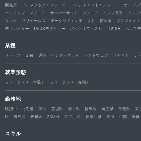
開発系
フルスタックエンジニア
フロントエンドエンジニア
オープン
ークアップエンジニア
サーバーサイドエンジニア
インフラ系
インフ
タント
プリセールス
データサイエンティスト
管理系
プロジェクト
ディレクター
UI/UXデザイナー
バックオフィス系
社内SE
ヘルプ
業種
サービス
SIer
通信
インターネット
ソフトウェア
メディア
ゲ
就業形態
フリーランス（常駐）
フリーランス（在宅）
勤務地
確認中
北海道
東北
茨城県
栃木県
群馬県
埼玉県
千葉県
東
区
豊島区
板橋区
23区外
江戸川区
神奈川県
東海
中部
近畿
スキル