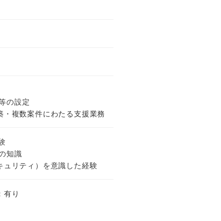
da等の設定
築・複数案件にわたる支援業務
験
daの知識
キュリティ）を意識した経験
：有り