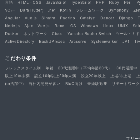
言語
HTML・CSS
JavaScript
TypeScript
PHP
Ruby
Perl
P
VC++
Dart(Flutter)
.net
Kotlin
フレームワーク
Symphony
Ze
Angular
Vue.js
Sinatra
Padrino
Catalyst
Dancer
Django
F
Node.js
Ajax
Vue.js
React
OS
Windows
Linux
UNIX
Sol
Docker
ネットワーク
Cisco
Yamaha Router Switch
ツール・ミド
ActiveDirectory
BackUP Exec
Arcserve
Systemwalker
JP1
Tiv
こだわり条件
フレックスタイム制
年齢
20代活躍中（平均年齢20代）
30代活躍中
以上10年未満
設立10年以上20年未満
設立20年以上
上場/非上場
(or活躍中)
自社内開発が多い
BtoC向け
未経験歓迎
リモートワーク
フリー