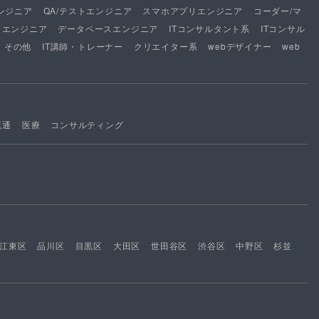
ンジニア
QA/テストエンジニア
スマホアプリエンジニア
コーダー/マ
ドエンジニア
データベースエンジニア
ITコンサルタント系
ITコンサル
その他
IT講師・トレーナー
クリエイター系
webデザイナー
web
流通
医療
コンサルティング
江東区
品川区
目黒区
大田区
世田谷区
渋谷区
中野区
杉並