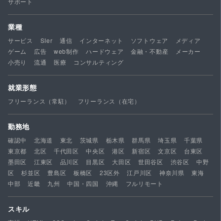
サポート
業種
サービス
SIer
通信
インターネット
ソフトウェア
メディア
ゲーム
広告
web制作
ハードウェア
金融・不動産
メーカー
小売り
流通
医療
コンサルティング
就業形態
フリーランス（常駐）
フリーランス（在宅）
勤務地
確認中
北海道
東北
茨城県
栃木県
群馬県
埼玉県
千葉県
東京都
北区
千代田区
中央区
港区
新宿区
文京区
台東区
墨田区
江東区
品川区
目黒区
大田区
世田谷区
渋谷区
中野
区
杉並区
豊島区
板橋区
23区外
江戸川区
神奈川県
東海
中部
近畿
九州
中国・四国
沖縄
フルリモート
スキル