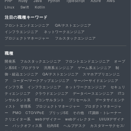
PHP
Ruby
Java
Python
TypeScript
Azure
AWS
Linux
Swift
Kotlin
注目の職種キーワード
フロントエンドエンジニア
QA/テストエンジニア
インフラエンジニア
ネットワークエンジニア
プロジェクトマネージャー
フルスタックエンジニア
職種
開発系
フルスタックエンジニア
フロントエンドエンジニア
オープ
ン系SE・プログラマ
汎用系エンジニア
ゲーム系エンジニア
制
御・組込エンジニア
QA/テストエンジニア
スマホアプリエンジニ
ア
コーダー/マークアップエンジニア
サーバーサイドエンジニア
インフラ系
インフラエンジニア
ネットワークエンジニア
セキュリ
ティエンジニア
クラウドエンジニア
データベースエンジニア
ITコ
ンサルタント系
ITコンサルタント
プリセールス
データサイエンテ
ィスト
管理系
プロジェクトマネージャー
プロダクトマネージャ
ー
PMO
CTO/VPoE
ブリッジSE
その他
IT講師・トレーナー
クリエイター系
webデザイナー
webディレクター
UI/UXデザイナ
ー
バックオフィス系
社内SE
ヘルプデスク
カスタマーサクセス/