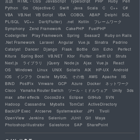
言語
HTML・CSS
JavaScript
TypeScript
PHP
Ruby
Perl
Python
Go
Objective-C
Swift
Java
Scala
C
C++
C#
VBA
VB.Net
VB Script
VBA
COBOL
ABAP
Delphi
SQL
PL/SQL
VC++
Dart(Flutter)
.net
Kotlin
フレームワーク
Symphony
Zend Framework
CakePHP
FuelPHP
CodeIgniter
Play Framework
Spring
Seasar2
Ruby on Rails
.Net Framework
Laravel
Angular
Vue.js
Sinatra
Padrino
Catalyst
Dancer
Django
Flask
Bottle
Gin
Echo
Perfect
Kitura
Spring Boot
VB.NET
Ktor
Flutter
Swift UI
Struts
Next.js
ライブラリ
jQuery
Node.js
Ajax
Vue.js
React
OS
Windows
Linux
UNIX
Solaris
AIX
HP-UX
Android
iOS
インフラ
Oracle
MySQL
その他
AWS
Apache
IIS
BIND
PostFix
Vmware
GCP
Azure
Docker
ネットワーク
Cisco
Yamaha Router Switch
ツール・ミドルウェア
Unity
3ds
max
after effects
Cocos2d-x
Eclipse
GitHub
SVN
Hadoop
Cassandra
Mybatis
TomCat
ActiveDirectory
BackUP Exec
Arcserve
Systemwalker
JP1
Tivoli
OpenView
Jenkins
Selenium
JUnit
Git
Maya
Photoshop/illustrator
Salesforce
SAP
SharePoint