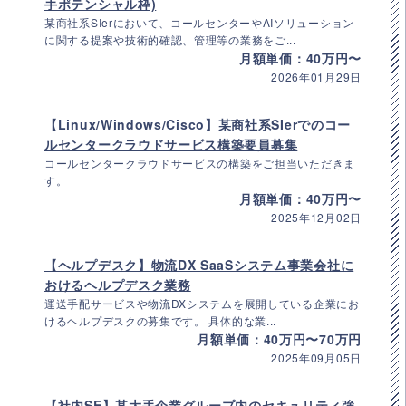
手ポテンシャル枠)
某商社系SIerにおいて、コールセンターやAIソリューション
に関する提案や技術的確認、管理等の業務をご...
月額単価：40万円〜
2026年01月29日
【Linux/Windows/Cisco】某商社系SIerでのコー
ルセンタークラウドサービス構築要員募集
コールセンタークラウドサービスの構築をご担当いただきま
す。
月額単価：40万円〜
2025年12月02日
【ヘルプデスク】物流DX SaaSシステム事業会社に
おけるヘルプデスク業務
運送手配サービスや物流DXシステムを展開している企業にお
けるヘルプデスクの募集です。 具体的な業...
月額単価：40万円〜70万円
2025年09月05日
【社内SE】某大手企業グループ内のセキュリティ強