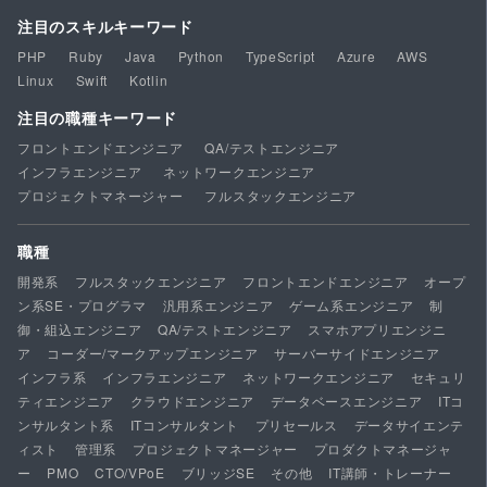
注目のスキルキーワード
PHP
Ruby
Java
Python
TypeScript
Azure
AWS
Linux
Swift
Kotlin
注目の職種キーワード
フロントエンドエンジニア
QA/テストエンジニア
インフラエンジニア
ネットワークエンジニア
プロジェクトマネージャー
フルスタックエンジニア
職種
開発系
フルスタックエンジニア
フロントエンドエンジニア
オープ
ン系SE・プログラマ
汎用系エンジニア
ゲーム系エンジニア
制
御・組込エンジニア
QA/テストエンジニア
スマホアプリエンジニ
ア
コーダー/マークアップエンジニア
サーバーサイドエンジニア
インフラ系
インフラエンジニア
ネットワークエンジニア
セキュリ
ティエンジニア
クラウドエンジニア
データベースエンジニア
ITコ
ンサルタント系
ITコンサルタント
プリセールス
データサイエンテ
ィスト
管理系
プロジェクトマネージャー
プロダクトマネージャ
ー
PMO
CTO/VPoE
ブリッジSE
その他
IT講師・トレーナー