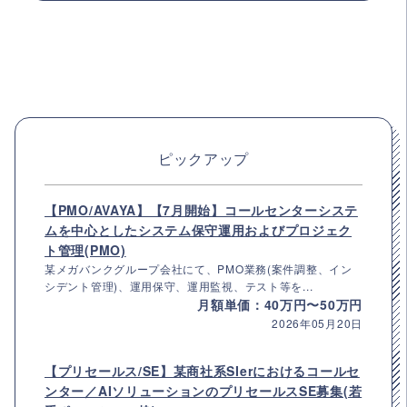
ピックアップ
【PMO/AVAYA】【7月開始】コールセンターシステ
ムを中心としたシステム保守運用およびプロジェク
ト管理(PMO)
某メガバンクグループ会社にて、PMO業務(案件調整、イン
シデント管理)、運用保守、運用監視、テスト等を...
月額単価：40万円〜50万円
2026年05月20日
【プリセールス/SE】某商社系SIerにおけるコールセ
ンター／AIソリューションのプリセールスSE募集(若