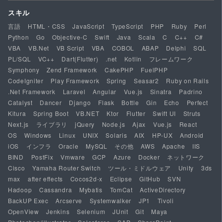
スキル
言語
HTML・CSS
JavaScript
TypeScript
PHP
Ruby
Perl
Python
Go
Objective-C
Swift
Java
Scala
C
C++
C#
VBA
VB.Net
VB Script
VBA
COBOL
ABAP
Delphi
SQL
PL/SQL
VC++
Dart(Flutter)
.net
Kotlin
フレームワーク
Symphony
Zend Framework
CakePHP
FuelPHP
CodeIgniter
Play Framework
Spring
Seasar2
Ruby on Rails
.Net Framework
Laravel
Angular
Vue.js
Sinatra
Padrino
Catalyst
Dancer
Django
Flask
Bottle
Gin
Echo
Perfect
Kitura
Spring Boot
VB.NET
Ktor
Flutter
Swift UI
Struts
Next.js
ライブラリ
jQuery
Node.js
Ajax
Vue.js
React
OS
Windows
Linux
UNIX
Solaris
AIX
HP-UX
Android
iOS
インフラ
Oracle
MySQL
その他
AWS
Apache
IIS
BIND
PostFix
Vmware
GCP
Azure
Docker
ネットワーク
Cisco
Yamaha Router Switch
ツール・ミドルウェア
Unity
3ds
max
after effects
Cocos2d-x
Eclipse
GitHub
SVN
Hadoop
Cassandra
Mybatis
TomCat
ActiveDirectory
BackUP Exec
Arcserve
Systemwalker
JP1
Tivoli
OpenView
Jenkins
Selenium
JUnit
Git
Maya