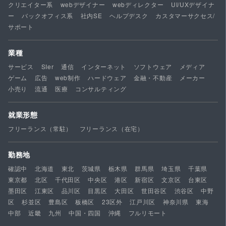
クリエイター系
webデザイナー
webディレクター
UI/UXデザイナ
ー
バックオフィス系
社内SE
ヘルプデスク
カスタマーサクセス/
サポート
業種
サービス
SIer
通信
インターネット
ソフトウェア
メディア
ゲーム
広告
web制作
ハードウェア
金融・不動産
メーカー
小売り
流通
医療
コンサルティング
就業形態
フリーランス（常駐）
フリーランス（在宅）
勤務地
確認中
北海道
東北
茨城県
栃木県
群馬県
埼玉県
千葉県
東京都
北区
千代田区
中央区
港区
新宿区
文京区
台東区
墨田区
江東区
品川区
目黒区
大田区
世田谷区
渋谷区
中野
区
杉並区
豊島区
板橋区
23区外
江戸川区
神奈川県
東海
中部
近畿
九州
中国・四国
沖縄
フルリモート