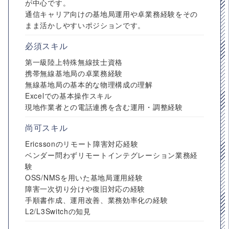
が中心です。
通信キャリア向けの基地局運用や卓業務経験をその
まま活かしやすいポジションです。
必須スキル
第一級陸上特殊無線技士資格
携帯無線基地局の卓業務経験
無線基地局の基本的な物理構成の理解
Excelでの基本操作スキル
現地作業者との電話連携を含む運用・調整経験
尚可スキル
Ericssonのリモート障害対応経験
ベンダー問わずリモートインテグレーション業務経
験
OSS/NMSを用いた基地局運用経験
障害一次切り分けや復旧対応の経験
手順書作成、運用改善、業務効率化の経験
L2/L3Switchの知見