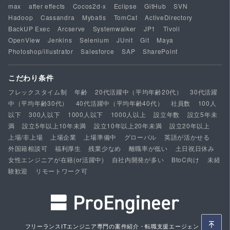
max
after effects
Cocos2d-x
Eclipse
GitHub
SVN
Hadoop
Cassandra
Mybatis
TomCat
ActiveDirectory
BackUP Exec
Arcserve
Systemwalker
JP1
Tivoli
OpenView
Jenkins
Selenium
JUnit
Git
Maya
Photoshop/illustrator
Salesforce
SAP
SharePoint
こだわり条件
フレックスタイム制
年齢
20代活躍中（平均年齢20代）
30代活躍
中（平均年齢30代）
40代活躍中（平均年齢40代）
社員数
100人
以下
300人以下
1000人以下
1000人以上
設立年数
設立5年未
満
設立5年以上10年未満
設立10年以上20年未満
設立20年以上
上場/非上場
上場企業
上場準備中
グローバル
英語が活かせる
外国籍相談可
福利厚生
残業少なめ
離職率が低い
土日祝日休み
女性エンジニアが在籍(or活躍中)
自社内開発が多い
BtoC向け
未経
験歓迎
リモートワーク可
フリーランスITエンジニア専門の案件紹介・転職支援エージェント