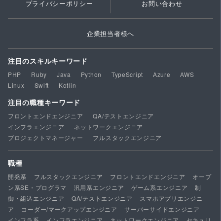
プライバシーポリシー
お問い合わせ
企業担当者様へ
注目のスキルキーワード
PHP
Ruby
Java
Python
TypeScript
Azure
AWS
Linux
Swift
Kotlin
注目の職種キーワード
フロントエンドエンジニア
QA/テストエンジニア
インフラエンジニア
ネットワークエンジニア
プロジェクトマネージャー
フルスタックエンジニア
職種
開発系
フルスタックエンジニア
フロントエンドエンジニア
オープ
ン系SE・プログラマ
汎用系エンジニア
ゲーム系エンジニア
制
御・組込エンジニア
QA/テストエンジニア
スマホアプリエンジニ
ア
コーダー/マークアップエンジニア
サーバーサイドエンジニア
インフラ系
インフラエンジニア
ネットワークエンジニア
セキュリ