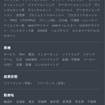
ティエンジニア
クラウドエンジニア
データベースエンジニア
ITコ
ンサルタント系
ITコンサルタント
プリセールス
データサイエンテ
ィスト
管理系
プロジェクトマネージャー
プロダクトマネージャ
ー
PMO
CTO/VPoE
ブリッジSE
その他
IT講師・トレーナー
クリエイター系
webデザイナー
webディレクター
UI/UXデザイナ
ー
バックオフィス系
社内SE
ヘルプデスク
カスタマーサクセス/
サポート
業種
サービス
SIer
通信
インターネット
ソフトウェア
メディア
ゲーム
広告
web制作
ハードウェア
金融・不動産
メーカー
小売り
流通
医療
コンサルティング
就業形態
フリーランス（常駐）
フリーランス（在宅）
勤務地
確認中
北海道
東北
茨城県
栃木県
群馬県
埼玉県
千葉県