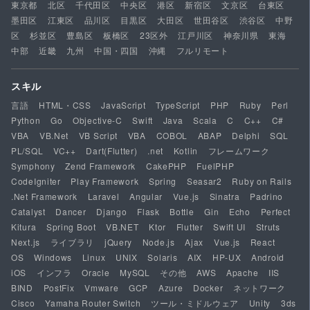
東京都
北区
千代田区
中央区
港区
新宿区
文京区
台東区
墨田区
江東区
品川区
目黒区
大田区
世田谷区
渋谷区
中野
区
杉並区
豊島区
板橋区
23区外
江戸川区
神奈川県
東海
中部
近畿
九州
中国・四国
沖縄
フルリモート
スキル
言語
HTML・CSS
JavaScript
TypeScript
PHP
Ruby
Perl
Python
Go
Objective-C
Swift
Java
Scala
C
C++
C#
VBA
VB.Net
VB Script
VBA
COBOL
ABAP
Delphi
SQL
PL/SQL
VC++
Dart(Flutter)
.net
Kotlin
フレームワーク
Symphony
Zend Framework
CakePHP
FuelPHP
CodeIgniter
Play Framework
Spring
Seasar2
Ruby on Rails
.Net Framework
Laravel
Angular
Vue.js
Sinatra
Padrino
Catalyst
Dancer
Django
Flask
Bottle
Gin
Echo
Perfect
Kitura
Spring Boot
VB.NET
Ktor
Flutter
Swift UI
Struts
Next.js
ライブラリ
jQuery
Node.js
Ajax
Vue.js
React
OS
Windows
Linux
UNIX
Solaris
AIX
HP-UX
Android
iOS
インフラ
Oracle
MySQL
その他
AWS
Apache
IIS
BIND
PostFix
Vmware
GCP
Azure
Docker
ネットワーク
Cisco
Yamaha Router Switch
ツール・ミドルウェア
Unity
3ds