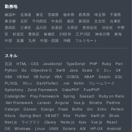
勤務地
確認中
北海道
東北
茨城県
栃木県
群馬県
埼玉県
千葉県
東京都
北区
千代田区
中央区
港区
新宿区
文京区
台東区
墨田区
江東区
品川区
目黒区
大田区
世田谷区
渋谷区
中野
区
杉並区
豊島区
板橋区
23区外
江戸川区
神奈川県
東海
中部
近畿
九州
中国・四国
沖縄
フルリモート
スキル
言語
HTML・CSS
JavaScript
TypeScript
PHP
Ruby
Perl
Python
Go
Objective-C
Swift
Java
Scala
C
C++
C#
VBA
VB.Net
VB Script
VBA
COBOL
ABAP
Delphi
SQL
PL/SQL
VC++
Dart(Flutter)
.net
Kotlin
フレームワーク
Symphony
Zend Framework
CakePHP
FuelPHP
CodeIgniter
Play Framework
Spring
Seasar2
Ruby on Rails
.Net Framework
Laravel
Angular
Vue.js
Sinatra
Padrino
Catalyst
Dancer
Django
Flask
Bottle
Gin
Echo
Perfect
Kitura
Spring Boot
VB.NET
Ktor
Flutter
Swift UI
Struts
Next.js
ライブラリ
jQuery
Node.js
Ajax
Vue.js
React
OS
Windows
Linux
UNIX
Solaris
AIX
HP-UX
Android