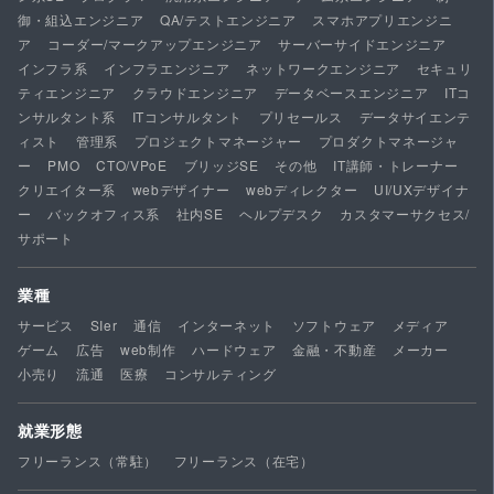
御・組込エンジニア
QA/テストエンジニア
スマホアプリエンジニ
ア
コーダー/マークアップエンジニア
サーバーサイドエンジニア
インフラ系
インフラエンジニア
ネットワークエンジニア
セキュリ
ティエンジニア
クラウドエンジニア
データベースエンジニア
ITコ
ンサルタント系
ITコンサルタント
プリセールス
データサイエンテ
ィスト
管理系
プロジェクトマネージャー
プロダクトマネージャ
ー
PMO
CTO/VPoE
ブリッジSE
その他
IT講師・トレーナー
クリエイター系
webデザイナー
webディレクター
UI/UXデザイナ
ー
バックオフィス系
社内SE
ヘルプデスク
カスタマーサクセス/
サポート
業種
サービス
SIer
通信
インターネット
ソフトウェア
メディア
ゲーム
広告
web制作
ハードウェア
金融・不動産
メーカー
小売り
流通
医療
コンサルティング
就業形態
フリーランス（常駐）
フリーランス（在宅）