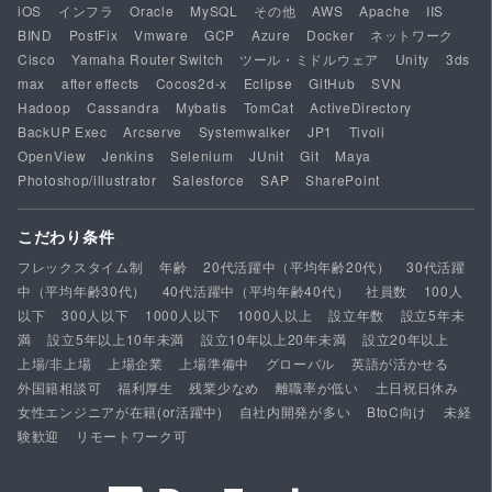
iOS
インフラ
Oracle
MySQL
その他
AWS
Apache
IIS
BIND
PostFix
Vmware
GCP
Azure
Docker
ネットワーク
Cisco
Yamaha Router Switch
ツール・ミドルウェア
Unity
3ds
max
after effects
Cocos2d-x
Eclipse
GitHub
SVN
Hadoop
Cassandra
Mybatis
TomCat
ActiveDirectory
BackUP Exec
Arcserve
Systemwalker
JP1
Tivoli
OpenView
Jenkins
Selenium
JUnit
Git
Maya
Photoshop/illustrator
Salesforce
SAP
SharePoint
こだわり条件
フレックスタイム制
年齢
20代活躍中（平均年齢20代）
30代活躍
中（平均年齢30代）
40代活躍中（平均年齢40代）
社員数
100人
以下
300人以下
1000人以下
1000人以上
設立年数
設立5年未
満
設立5年以上10年未満
設立10年以上20年未満
設立20年以上
上場/非上場
上場企業
上場準備中
グローバル
英語が活かせる
外国籍相談可
福利厚生
残業少なめ
離職率が低い
土日祝日休み
女性エンジニアが在籍(or活躍中)
自社内開発が多い
BtoC向け
未経
験歓迎
リモートワーク可