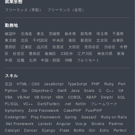
就業形態
フリーランス（常駐）
フリーランス（在宅）
勤務地
確認中
北海道
東北
茨城県
栃木県
群馬県
埼玉県
千葉県
東京都
北区
千代田区
中央区
港区
新宿区
文京区
台東区
墨田区
江東区
品川区
目黒区
大田区
世田谷区
渋谷区
中野
区
杉並区
豊島区
板橋区
23区外
江戸川区
神奈川県
東海
中部
近畿
九州
中国・四国
沖縄
フルリモート
スキル
言語
HTML・CSS
JavaScript
TypeScript
PHP
Ruby
Perl
Python
Go
Objective-C
Swift
Java
Scala
C
C++
C#
VBA
VB.Net
VB Script
VBA
COBOL
ABAP
Delphi
SQL
PL/SQL
VC++
Dart(Flutter)
.net
Kotlin
フレームワーク
Symphony
Zend Framework
CakePHP
FuelPHP
CodeIgniter
Play Framework
Spring
Seasar2
Ruby on Rails
.Net Framework
Laravel
Angular
Vue.js
Sinatra
Padrino
Catalyst
Dancer
Django
Flask
Bottle
Gin
Echo
Perfect