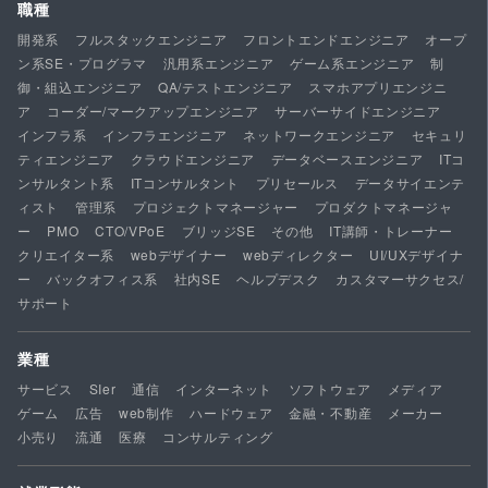
職種
開発系
フルスタックエンジニア
フロントエンドエンジニア
オープ
ン系SE・プログラマ
汎用系エンジニア
ゲーム系エンジニア
制
御・組込エンジニア
QA/テストエンジニア
スマホアプリエンジニ
ア
コーダー/マークアップエンジニア
サーバーサイドエンジニア
インフラ系
インフラエンジニア
ネットワークエンジニア
セキュリ
ティエンジニア
クラウドエンジニア
データベースエンジニア
ITコ
ンサルタント系
ITコンサルタント
プリセールス
データサイエンテ
ィスト
管理系
プロジェクトマネージャー
プロダクトマネージャ
ー
PMO
CTO/VPoE
ブリッジSE
その他
IT講師・トレーナー
クリエイター系
webデザイナー
webディレクター
UI/UXデザイナ
ー
バックオフィス系
社内SE
ヘルプデスク
カスタマーサクセス/
サポート
業種
サービス
SIer
通信
インターネット
ソフトウェア
メディア
ゲーム
広告
web制作
ハードウェア
金融・不動産
メーカー
小売り
流通
医療
コンサルティング