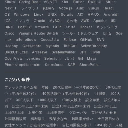
Kitura
Spring Boot
VB.NET
Ktor
Flutter
Swift UI
Struts
Next.js
ライブラリ
jQuery
Node.js
Ajax
Vue.js
React
OS
Windows
Linux
UNIX
Solaris
AIX
HP-UX
Android
iOS
インフラ
Oracle
MySQL
その他
AWS
Apache
IIS
BIND
PostFix
Vmware
GCP
Azure
Docker
ネットワーク
Cisco
Yamaha Router Switch
ツール・ミドルウェア
Unity
3ds
max
after effects
Cocos2d-x
Eclipse
GitHub
SVN
Hadoop
Cassandra
Mybatis
TomCat
ActiveDirectory
BackUP Exec
Arcserve
Systemwalker
JP1
Tivoli
OpenView
Jenkins
Selenium
JUnit
Git
Maya
Photoshop/illustrator
Salesforce
SAP
SharePoint
こだわり条件
フレックスタイム制
年齢
20代活躍中（平均年齢20代）
30代活躍
中（平均年齢30代）
40代活躍中（平均年齢40代）
社員数
100人
以下
300人以下
1000人以下
1000人以上
設立年数
設立5年未
満
設立5年以上10年未満
設立10年以上20年未満
設立20年以上
上場/非上場
上場企業
上場準備中
グローバル
英語が活かせる
外国籍相談可
福利厚生
残業少なめ
離職率が低い
土日祝日休み
女性エンジニアが在籍(or活躍中)
自社内開発が多い
BtoC向け
未経