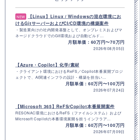
【Linux】Linux / Windowsの混在環境にお
NEW
けるGitサーバーおよびCI/CD環境の構築案件
・製造業向けの社内開発基盤として、オンプレミスおよびマ
ネージドクラウドでのGit環境および自動ビルド...
月額単価：60万円〜70万円
2026年08月05日
【Azure・Copilot】化学/素材
・クライアント環境におけるReFS／Copilot本番展開プロジ
ェクトで、AI関連インフラの設計・構築を担当い...
月額単価：60万円〜100万円
2026年07月24日
【Microsoft 365】ReFS/Copilot本番展開案件
RESONAC環境におけるReFS（ファイルシステム）および
Microsoft Copilotの本番環境展開を担うインフラア...
月額単価：60万円〜100万円
2026年07月09日