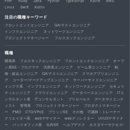
PHP
Ruby
Java
Python
TypeScript
Azure
AWS
Linux
Swift
Kotlin
注目の職種キーワード
フロントエンドエンジニア
QA/テストエンジニア
インフラエンジニア
ネットワークエンジニア
プロジェクトマネージャー
フルスタックエンジニア
職種
開発系
フルスタックエンジニア
フロントエンドエンジニア
オープ
ン系SE・プログラマ
汎用系エンジニア
ゲーム系エンジニア
制
御・組込エンジニア
QA/テストエンジニア
スマホアプリエンジニ
ア
コーダー/マークアップエンジニア
サーバーサイドエンジニア
インフラ系
インフラエンジニア
ネットワークエンジニア
セキュリ
ティエンジニア
クラウドエンジニア
データベースエンジニア
ITコ
ンサルタント系
ITコンサルタント
プリセールス
データサイエンテ
ィスト
管理系
プロジェクトマネージャー
プロダクトマネージャ
ー
PMO
CTO/VPoE
ブリッジSE
その他
IT講師・トレーナー
クリエイター系
webデザイナー
webディレクター
UI/UXデザイナ
ー
バックオフィス系
社内SE
ヘルプデスク
カスタマーサクセス/