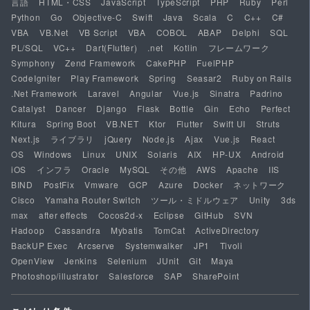
言語
HTML・CSS
JavaScript
TypeScript
PHP
Ruby
Perl
Python
Go
Objective-C
Swift
Java
Scala
C
C++
C#
VBA
VB.Net
VB Script
VBA
COBOL
ABAP
Delphi
SQL
PL/SQL
VC++
Dart(Flutter)
.net
Kotlin
フレームワーク
Symphony
Zend Framework
CakePHP
FuelPHP
CodeIgniter
Play Framework
Spring
Seasar2
Ruby on Rails
.Net Framework
Laravel
Angular
Vue.js
Sinatra
Padrino
Catalyst
Dancer
Django
Flask
Bottle
Gin
Echo
Perfect
Kitura
Spring Boot
VB.NET
Ktor
Flutter
Swift UI
Struts
Next.js
ライブラリ
jQuery
Node.js
Ajax
Vue.js
React
OS
Windows
Linux
UNIX
Solaris
AIX
HP-UX
Android
iOS
インフラ
Oracle
MySQL
その他
AWS
Apache
IIS
BIND
PostFix
Vmware
GCP
Azure
Docker
ネットワーク
Cisco
Yamaha Router Switch
ツール・ミドルウェア
Unity
3ds
max
after effects
Cocos2d-x
Eclipse
GitHub
SVN
Hadoop
Cassandra
Mybatis
TomCat
ActiveDirectory
BackUP Exec
Arcserve
Systemwalker
JP1
Tivoli
OpenView
Jenkins
Selenium
JUnit
Git
Maya
Photoshop/illustrator
Salesforce
SAP
SharePoint