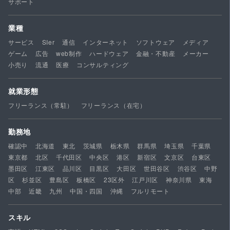
サポート
業種
サービス
SIer
通信
インターネット
ソフトウェア
メディア
ゲーム
広告
web制作
ハードウェア
金融・不動産
メーカー
小売り
流通
医療
コンサルティング
就業形態
フリーランス（常駐）
フリーランス（在宅）
勤務地
確認中
北海道
東北
茨城県
栃木県
群馬県
埼玉県
千葉県
東京都
北区
千代田区
中央区
港区
新宿区
文京区
台東区
墨田区
江東区
品川区
目黒区
大田区
世田谷区
渋谷区
中野
区
杉並区
豊島区
板橋区
23区外
江戸川区
神奈川県
東海
中部
近畿
九州
中国・四国
沖縄
フルリモート
スキル