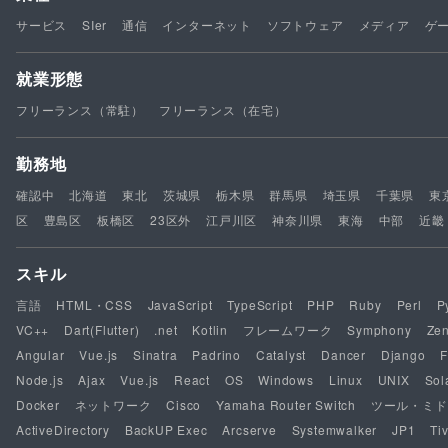
サービス
SIer
通信
インターネット
ソフトウェア
メディア
ゲ
就業形態
フリーランス（常駐）
フリーランス（在宅）
勤務地
確認中
北海道
東北
茨城県
栃木県
群馬県
埼玉県
千葉県
東
区
豊島区
板橋区
23区外
江戸川区
神奈川県
東海
中部
近畿
スキル
言語
HTML・CSS
JavaScript
TypeScript
PHP
Ruby
Perl
P
VC++
Dart(Flutter)
.net
Kotlin
フレームワーク
Symphony
Ze
Angular
Vue.js
Sinatra
Padrino
Catalyst
Dancer
Django
F
Node.js
Ajax
Vue.js
React
OS
Windows
Linux
UNIX
Sol
Docker
ネットワーク
Cisco
Yamaha Router Switch
ツール・ミド
ActiveDirectory
BackUP Exec
Arcserve
Systemwalker
JP1
Tiv