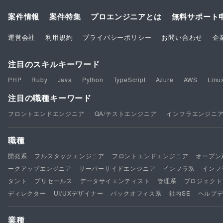
案件情報
案件特集
プロエンジニアとは
無料サポート
運営会社
利用規約
プライバシーポリシー
お問い合わせ
企
注目のスキルキーワード
PHP
Ruby
Java
Python
TypeScript
Azure
AWS
Linu
注目の職種キーワード
フロントエンドエンジニア
QA/テストエンジニア
インフラエンジニ
職種
開発系
フルスタックエンジニア
フロントエンドエンジニア
オープン
ークアップエンジニア
サーバーサイドエンジニア
インフラ系
インフ
タント
プリセールス
データサイエンティスト
管理系
プロジェクト
ディレクター
UI/UXデザイナー
バックオフィス系
社内SE
ヘルプ
業種