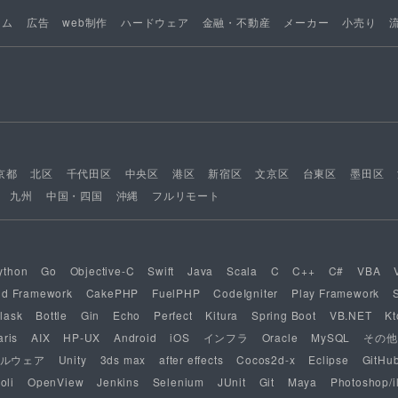
ーム
広告
web制作
ハードウェア
金融・不動産
メーカー
小売り
京都
北区
千代田区
中央区
港区
新宿区
文京区
台東区
墨田区
九州
中国・四国
沖縄
フルリモート
ython
Go
Objective-C
Swift
Java
Scala
C
C++
C#
VBA
nd Framework
CakePHP
FuelPHP
CodeIgniter
Play Framework
lask
Bottle
Gin
Echo
Perfect
Kitura
Spring Boot
VB.NET
Kt
aris
AIX
HP-UX
Android
iOS
インフラ
Oracle
MySQL
その他
ルウェア
Unity
3ds max
after effects
Cocos2d-x
Eclipse
GitHu
oli
OpenView
Jenkins
Selenium
JUnit
Git
Maya
Photoshop/il