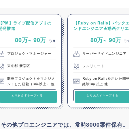
【PM】ライブ配信アプリの
【Ruby on Rails】バック
開発推進
ンドエンジニア★動画クリエ
イターマネジメントシステム
80万~
90万
80万~
90万
の開発
円/月
円/
プロジェクトマネージャー
サーバーサイドエンジニア
東京都 新宿区
フルリモート
開発プロジェクトをマネジメ
Ruby on Railsを用いた開
ントした経験（3年以上） 他
経験3年以上 他
とりあえずキープする
とりあえずキープする
その他プロエンジニアでは、常時8000案件保有。