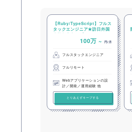
【Ruby/TypeScript】フルス
タックエンジニア★訪日外国
人旅行者向けプラットフォー
100万
~
ムの開発
円/月
フルスタックエンジニア
フルリモート
Webアプリケーションの設
計／開発／運用経験 他
とりあえずキープする