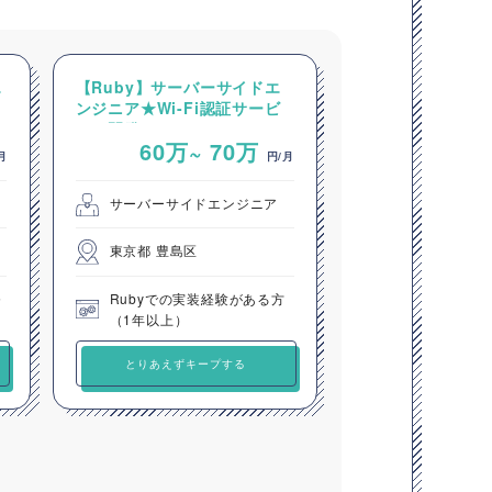
エ
【Ruby】サーバーサイドエ
ンジニア★Wi-Fi認証サービ
スの開発
60万~
70万
月
円/月
サーバーサイドエンジニア
東京都 豊島区
発
Rubyでの実装経験がある方
（1年以上）
とりあえずキープする