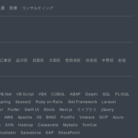
流通
医療
コンサルティング
江東区
品川区
目黒区
大田区
世田谷区
渋谷区
中野区
杉並
VB.Net
VB Script
VBA
COBOL
ABAP
Delphi
SQL
PL/SQL
Spring
Seasar2
Ruby on Rails
.Net Framework
Laravel
or
Flutter
Swift UI
Struts
Next.js
ライブラリ
jQuery
AWS
Apache
IIS
BIND
PostFix
Vmware
GCP
Azure
b
SVN
Hadoop
Cassandra
Mybatis
TomCat
lustrator
Salesforce
SAP
SharePoint