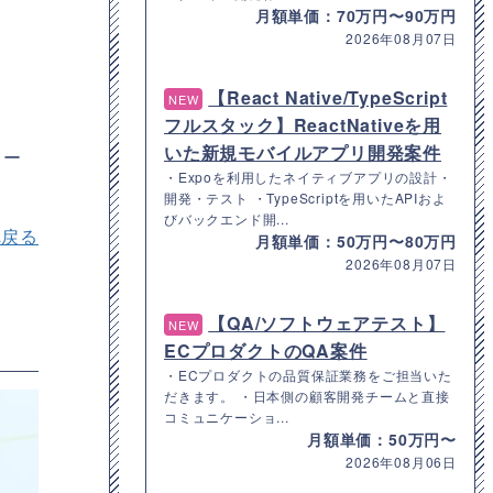
月額単価：70万円〜90万円
2026年08月07日
【React Native/TypeScript
NEW
フルスタック】ReactNativeを用
いた新規モバイルアプリ開発案件
ター
・Expoを利用したネイティブアプリの設計・
開発・テスト ・TypeScriptを用いたAPIおよ
びバックエンド開...
へ戻る
月額単価：50万円〜80万円
2026年08月07日
【QA/ソフトウェアテスト】
NEW
ECプロダクトのQA案件
・ECプロダクトの品質保証業務をご担当いた
だきます。 ・日本側の顧客開発チームと直接
コミュニケーショ...
月額単価：50万円〜
2026年08月06日