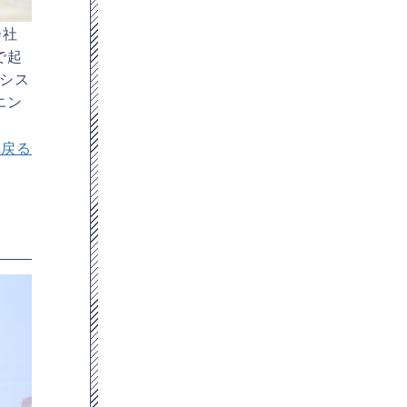
会社
で起
シス
エン
へ戻る