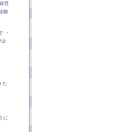
経営
経験
 ・
の2
ま
きた
うに