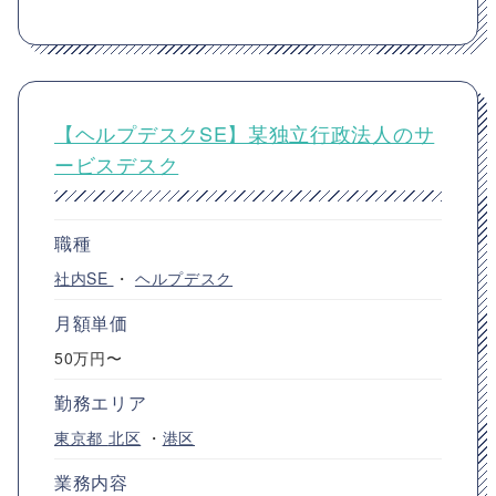
【ヘルプデスクSE】某独立行政法人のサ
ービスデスク
職種
社内SE
・
ヘルプデスク
月額単価
50万円〜
勤務エリア
東京都
北区
・
港区
業務内容