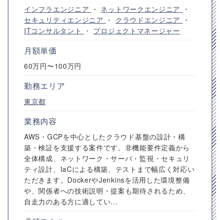
インフラエンジニア
・
ネットワークエンジニア
・
セキュリティエンジニア
・
クラウドエンジニア
・
ITコンサルタント
・
プロジェクトマネージャー
月額単価
60万円〜100万円
勤務エリア
東京都
業務内容
AWS・GCPを中心としたクラウド基盤の設計・構
築・検証を支援する案件です。非機能要件定義から
全体構成、ネットワーク・サーバ・監視・セキュリ
ティ設計、IaCによる構築、テストまで幅広く対応い
ただきます。DockerやJenkinsを活用した環境整備
や、関係者への技術説明・提案も期待されるため、
自走力のある方に適してい...