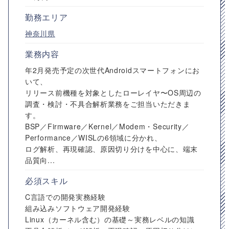
勤務エリア
神奈川県
業務内容
年2月発売予定の次世代Androidスマートフォンにお
いて、
リリース前機種を対象としたローレイヤ〜OS周辺の
調査・検討・不具合解析業務をご担当いただきま
す。
BSP／Firmware／Kernel／Modem・Security／
Performance／WISLの6領域に分かれ、
ログ解析、再現確認、原因切り分けを中心に、端末
品質向...
必須スキル
C言語での開発実務経験
組み込みソフトウェア開発経験
Linux（カーネル含む）の基礎～実務レベルの知識