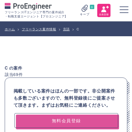
0
フリーランスITエンジニア専門の案件紹介
キープ
・転職支援エージェント【プロエンジニア】
ホーム
>
フリーランス案件情報
>
言語
>
C
C
の案件
該当
69
件
掲載している案件はほんの一部です。非公開案件
も多数ございますので、
無料登録後にご提案させ
て頂きます。まずはお気軽にご連絡ください。
無料会員登録