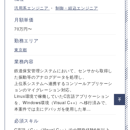
汎用系エンジニア
・
制御・組込エンジニア
月額単価
70万円〜
勤務エリア
東京都
業務内容
鉄道保安管理システムにおいて、センサから取得し
た振動等のアナログデータを処理し、
上位系システムへ連携するコンソールアプリケーシ
ョンのマイグレーション対応。
Linux環境で稼働していたC言語アプリケーション
を、Windows環境（Visual C++）へ移行済みで、
本案件では主にデバッガを使用した単...
必須スキル
C言語／C++（Visual C++）での開発経験5年以上