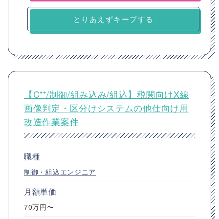
とりあえずキープする
【C⁺⁺/制御/組み込み/組込】税関向けX線
画像判定・区分けシステムの他仕向け用
改造作業案件
職種
制御・組込エンジニア
月額単価
70万円〜