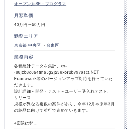
オープン系SE・プログラマ
月額単価
40万円〜50万円
勤務エリア
東京都
中央区
・
台東区
業務内容
各種統計データを集計、xn-
-88jzb8c0a4tma5g2j236xor2bv97asct.NET
Framework等のバージョンアップ対応を行っていた
だきます。
設計詳細～開発・テスト～ユーザー受入れテスト、
リリース
規模が異なる複数の案件があり、今年12月や来年3月
の納品に向けて並行で進めていきます。
※面談は弊...