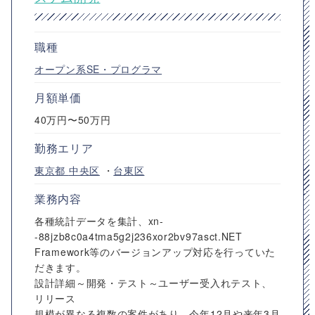
職種
オープン系SE・プログラマ
月額単価
40万円〜50万円
勤務エリア
東京都
中央区
・
台東区
業務内容
各種統計データを集計、xn-
-88jzb8c0a4tma5g2j236xor2bv97asct.NET
Framework等のバージョンアップ対応を行っていた
だきます。
設計詳細～開発・テスト～ユーザー受入れテスト、
リリース
規模が異なる複数の案件があり、今年12月や来年3月