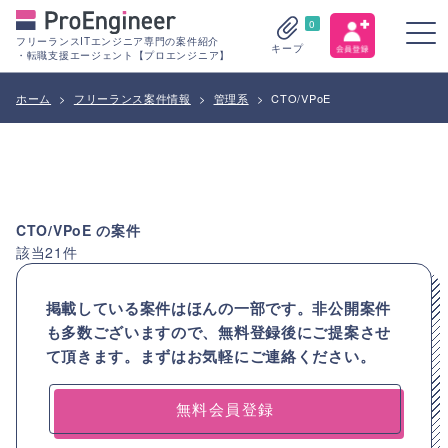
0
フリーランスITエンジニア専門の案件紹介
キープ
・転職支援エージェント【プロエンジニア】
ホーム
>
フリーランス案件情報
>
管理系
>
CTO/VPoE
CTO/VPoE
の案件
該当
21
件
掲載している案件はほんの一部です。非公開案件
も多数ございますので、
無料登録後にご提案させ
て頂きます。まずはお気軽にご連絡ください。
無料会員登録