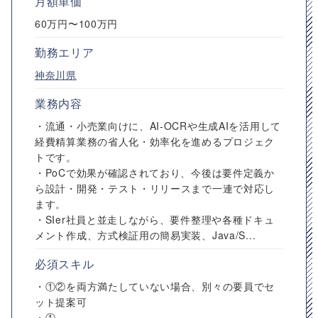
月額単価
60万円〜100万円
勤務エリア
神奈川県
業務内容
・流通・小売業向けに、AI-OCRや生成AIを活用して
経費精算業務の省人化・効率化を進めるプロジェク
トです。
・PoCで効果が確認されており、今後は要件定義か
ら設計・開発・テスト・リリースまで一連で対応し
ます。
・SIer社員と並走しながら、要件整理や各種ドキュ
メント作成、方式検証用の簡易実装、Java/S...
必須スキル
・①②を両方満たしていない場合、別々の要員でセ
ット提案可
・①