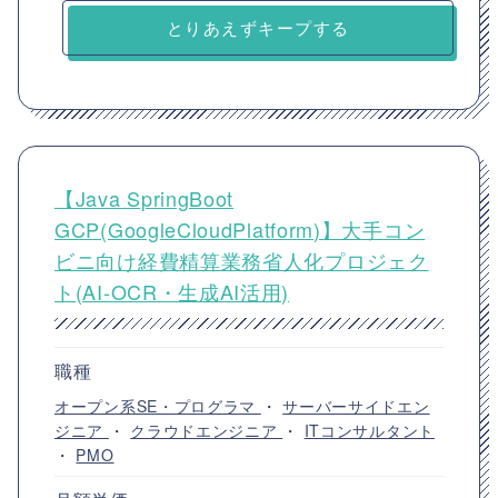
とりあえずキープする
【Java SpringBoot
GCP(GoogleCloudPlatform)】大手コン
ビニ向け経費精算業務省人化プロジェク
ト(AI-OCR・生成AI活用)
職種
オープン系SE・プログラマ
・
サーバーサイドエン
ジニア
・
クラウドエンジニア
・
ITコンサルタント
・
PMO